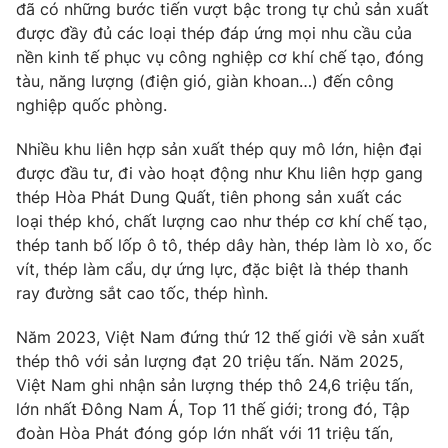
đã có những bước tiến vượt bậc trong tự chủ sản xuất
được đầy đủ các loại thép đáp ứng mọi nhu cầu của
nền kinh tế phục vụ công nghiệp cơ khí chế tạo, đóng
tàu, năng lượng (điện gió, giàn khoan…) đến công
THỜI BÁO VTV
nghiệp quốc phòng.
Nhiều khu liên hợp sản xuất thép quy mô lớn, hiện đại
được đầu tư, đi vào hoạt động như Khu liên hợp gang
Theo dõi báo trên
thép Hòa Phát Dung Quất, tiên phong sản xuất các
loại thép khó, chất lượng cao như thép cơ khí chế tạo,
thép tanh bố lốp ô tô, thép dây hàn, thép làm lò xo, ốc
Cơ quan chủ quản:
Đài Truyền hình Việt Nam
vít, thép làm cẩu, dự ứng lực, đặc biệt là thép thanh
Cơ quan báo chí:
Thời báo VTV
ray đường sắt cao tốc, thép hình.
Giấy phép hoạt động báo in và báo điện tử số 483/GP-BTTTT
cấp ngày 29/12/2023
Năm 2023, Việt Nam đứng thứ 12 thế giới về sản xuất
Tổng Biên tập:
Vũ Thanh Thủy
thép thô với sản lượng đạt 20 triệu tấn. Năm 2025,
Phó Tổng Biên tập:
Nguyễn Thị Mỹ Hạnh, Phạm Quốc Thắng,
Việt Nam ghi nhận sản lượng thép thô 24,6 triệu tấn,
Nguyễn Trọng Ninh
lớn nhất Đông Nam Á, Top 11 thế giới; trong đó, Tập
Tổng đài VTV:
024.38 355 931 - 024.38 355 932
đoàn Hòa Phát đóng góp lớn nhất với 11 triệu tấn,