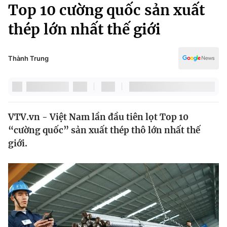
Chính trị
Top 10 cường quốc sản xuất
Truyền hình
thép lớn nhất thế giới
Văn hóa - Giải trí
Xã hội
Y tế
Đời sống
Thành Trung
Pháp luật
Công nghệ
Giáo dục
Y tế
VTV.vn - Việt Nam lần đầu tiên lọt Top 10
Thế giới
“cường quốc” sản xuất thép thô lớn nhất thế
Tin tức
giới.
Kinh tế
Thế giới đó đây
Tài chính
Dữ liệu và đời sống
Câu chuyện quốc tế
Thị trường
Truyền hình
Góc doanh nghiệp