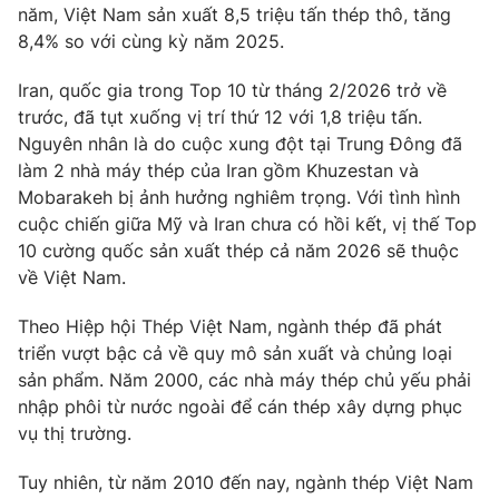
năm, Việt Nam sản xuất 8,5 triệu tấn thép thô, tăng
Photo
Infographic
8,4% so với cùng kỳ năm 2025.
Iran, quốc gia trong Top 10 từ tháng 2/2026 trở về
Video
Shorts video
trước, đã tụt xuống vị trí thứ 12 với 1,8 triệu tấn.
Nguyên nhân là do cuộc xung đột tại Trung Đông đã
VTV Money
VTV Thể thao
làm 2 nhà máy thép của Iran gồm Khuzestan và
Mobarakeh bị ảnh hưởng nghiêm trọng. Với tình hình
cuộc chiến giữa Mỹ và Iran chưa có hồi kết, vị thế Top
VTV Sức khoẻ
Bất động sản
10 cường quốc sản xuất thép cả năm 2026 sẽ thuộc
về Việt Nam.
Thị trường 24h
Tấm lòng Việt
Theo Hiệp hội Thép Việt Nam, ngành thép đã phát
triển vượt bậc cả về quy mô sản xuất và chủng loại
VTV4
Vươn mình bằng AI
sản phẩm. Năm 2000, các nhà máy thép chủ yếu phải
nhập phôi từ nước ngoài để cán thép xây dựng phục
VTV9
VTV8
vụ thị trường.
Tuy nhiên, từ năm 2010 đến nay, ngành thép Việt Nam
Liên hệ tòa soạn
English