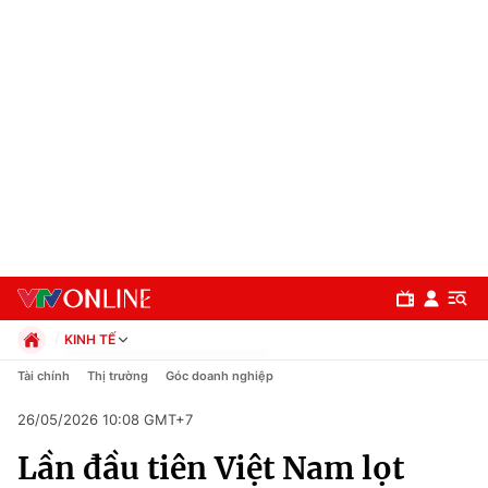
KINH TẾ
Chính trị
Tài chính
Thị trường
Góc doanh nghiệp
Xã hội
26/05/2026 10:08 GMT+7
Pháp luật
Chuyên mục
Kinh tế
Lần đầu tiên Việt Nam lọt
Thể thao