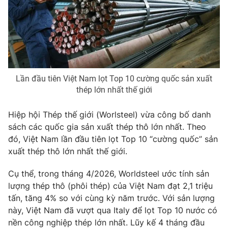
Phim VTV
Giải trí
Hậu trường
Điện ảnh
Đời sống
Nhân vật
Âm nhạc
Du lịch
Khán giả
Giáo dục
Sao
Lần đầu tiên Việt Nam lọt Top 10 cường quốc sản xuất
Làm đẹp
Giải sao mai
thép lớn nhất thế giới
Tuyển sinh
Công nghệ
Chất lượng cuộc sống
Học trực tuyến
Hiệp hội Thép thế giới (Worlsteel) vừa công bố danh
Hitech Công nghệ tương lai
sách các quốc gia sản xuất thép thô lớn nhất. Theo
Giao lưu trực tuyến
đó, Việt Nam lần đầu tiên lọt Top 10 “cường quốc” sản
Sản phẩm
xuất thép thô lớn nhất thế giới.
Lịch phát sóng
Thị trường
Cụ thể, trong tháng 4/2026, Worldsteel ước tính sản
Tư vấn
lượng thép thô (phôi thép) của Việt Nam đạt 2,1 triệu
Chuyên mục khác
tấn, tăng 4% so với cùng kỳ năm trước. Với sản lượng
này, Việt Nam đã vượt qua Italy để lọt Top 10 nước có
Emagazine
Podcast
nền công nghiệp thép lớn nhất. Lũy kế 4 tháng đầu