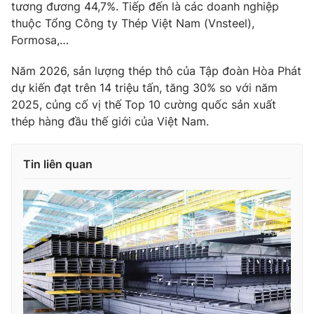
tương đương 44,7%. Tiếp đến là các doanh nghiệp
Ðiện thoại Thời báo VTV:
024.66 897 897
thuộc Tổng Công ty Thép Việt Nam (Vnsteel),
Email:
toasoan@vtv.vn
Formosa,…
Liên hệ quảng cáo:
024-7300.7108
Năm 2026, sản lượng thép thô của Tập đoàn Hòa Phát
dự kiến đạt trên 14 triệu tấn, tăng 30% so với năm
2025, củng cố vị thế Top 10 cường quốc sản xuất
thép hàng đầu thế giới của Việt Nam.
Tin liên quan
® Cấm sao chép dưới mọi hình thức nếu không có sự chấp
thuận bằng văn bản. Ghi rõ nguồn VTV.vn khi phát hành lại
thông tin từ website này.