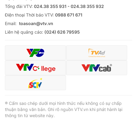
Tổng đài VTV:
024.38 355 931 - 024.38 355 932
Cơ quan báo chí:
Thời báo VTV
Ðiện thoại Thời báo VTV:
0988 671 671
Giấy phép hoạt động báo in và báo điện tử số 483/GP-BTTTT
cấp ngày 29/12/2023
Email:
toasoan@vtv.vn
Tổng Biên tập:
Vũ Thanh Thủy
Liên hệ quảng cáo:
(024) 626 79595
Phó Tổng Biên tập:
Nguyễn Thị Mỹ Hạnh, Phạm Quốc Thắng,
Nguyễn Trọng Ninh
Tổng đài VTV:
024.38 355 931 - 024.38 355 932
Ðiện thoại Thời báo VTV:
024.66 897 897
Email:
toasoan@vtv.vn
Liên hệ quảng cáo:
024-7300.7108
® Cấm sao chép dưới mọi hình thức nếu không có sự chấp
thuận bằng văn bản. Ghi rõ nguồn VTV.vn khi phát hành lại
thông tin từ website này.