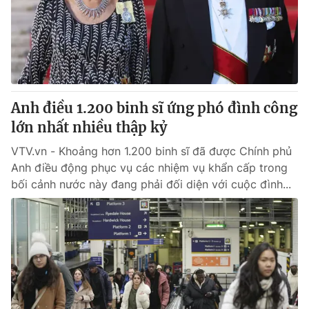
Tin tức
Kinh tế
Thế giới đó đây
Tài chính
Dữ liệu và đời sống
Câu chuyện quốc tế
Thị trường
Anh điều 1.200 binh sĩ ứng phó đình công
Truyền hình
Góc doanh nghiệp
lớn nhất nhiều thập kỷ
Phim VTV
Giải trí
VTV.vn - Khoảng hơn 1.200 binh sĩ đã được Chính phủ
Hậu trường
Anh điều động phục vụ các nhiệm vụ khẩn cấp trong
Điện ảnh
bối cảnh nước này đang phải đối diện với cuộc đình...
Đời sống
Nhân vật
Âm nhạc
Du lịch
Khán giả
Giáo dục
Sao
Làm đẹp
Giải sao mai
Tuyển sinh
Công nghệ
Chất lượng cuộc sống
Học trực tuyến
Hitech Công nghệ tương lai