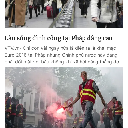
Giao lưu trực tuyến
Sản phẩm
Lịch phát sóng
Thị trường
Tư vấn
Làn sóng đình công tại Pháp dâng cao
Chuyên mục khác
Emagazine
VTV.vn- Chỉ còn vài ngày nữa là diễn ra lễ khai mạc
Podcast
Euro 2016 tại Pháp nhưng Chính phủ nước này đang
phải đối mặt với bầu không khí xã hội căng thẳng do...
Photo
Infographic
Video
Shorts video
VTV Money
VTV Thể thao
VTV Sức khoẻ
Bất động sản