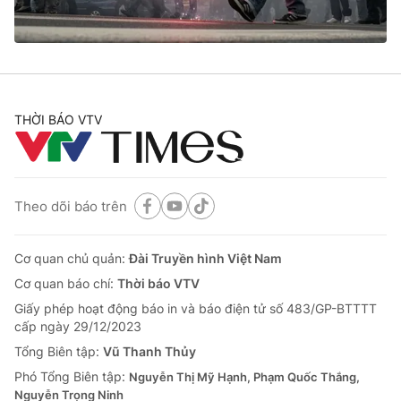
Thị trường 24h
Tấm lòng Việt
VTV4
Vươn mình bằng AI
VTV9
VTV8
THỜI BÁO VTV
Liên hệ tòa soạn
English
Theo dõi báo trên
Cơ quan chủ quản:
Đài Truyền hình Việt Nam
THỜI BÁO VTV
Cơ quan báo chí:
Thời báo VTV
Giấy phép hoạt động báo in và báo điện tử số 483/GP-BTTTT
cấp ngày 29/12/2023
Theo dõi báo trên
Tổng Biên tập:
Vũ Thanh Thủy
Phó Tổng Biên tập:
Nguyễn Thị Mỹ Hạnh, Phạm Quốc Thắng,
Nguyễn Trọng Ninh
Cơ quan chủ quản:
Đài Truyền hình Việt Nam