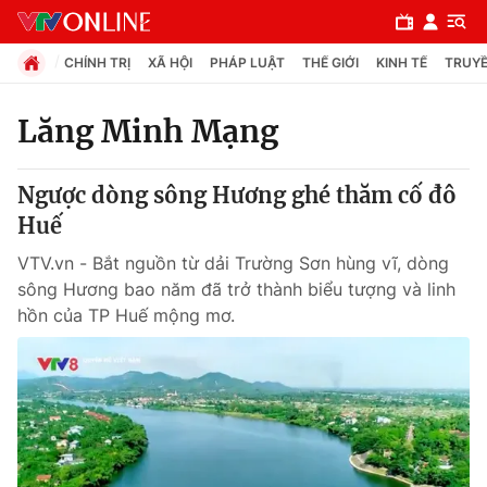
CHÍNH TRỊ
XÃ HỘI
PHÁP LUẬT
THẾ GIỚI
KINH TẾ
TRUYỀ
Lăng Minh Mạng
Chuyên mục
Ngược dòng sông Hương ghé thăm cố đô
Chính trị
Huế
VTV.vn - Bắt nguồn từ dải Trường Sơn hùng vĩ, dòng
Xã hội
sông Hương bao năm đã trở thành biểu tượng và linh
hồn của TP Huế mộng mơ.
Pháp luật
Y tế
Thế giới