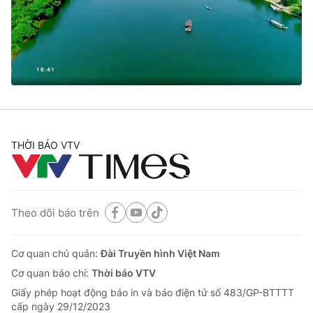
Tin tức
Kinh tế
Thế giới đó đây
Tài chính
Dữ liệu và đời sống
Câu chuyện quốc tế
Thị trường
Truyền hình
Góc doanh nghiệp
Phim VTV
THỜI BÁO VTV
Giải trí
Hậu trường
Điện ảnh
Đời sống
Nhân vật
Âm nhạc
Theo dõi báo trên
Du lịch
Khán giả
Giáo dục
Sao
Làm đẹp
Giải sao mai
Cơ quan chủ quản:
Đài Truyền hình Việt Nam
Tuyển sinh
Công nghệ
Cơ quan báo chí:
Thời báo VTV
Chất lượng cuộc sống
Học trực tuyến
Giấy phép hoạt động báo in và báo điện tử số 483/GP-BTTTT
Hitech Công nghệ tương lai
cấp ngày 29/12/2023