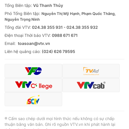
Giao lưu trực tuyến
Tổng Biên tập:
Vũ Thanh Thủy
Sản phẩm
Phó Tổng Biên tập:
Nguyễn Thị Mỹ Hạnh, Phạm Quốc Thắng,
Lịch phát sóng
Thị trường
Nguyễn Trọng Ninh
Tổng đài VTV:
024.38 355 931 - 024.38 355 932
Tư vấn
Ðiện thoại Thời báo VTV:
0988 671 671
Chuyên mục khác
Email:
toasoan@vtv.vn
Emagazine
Podcast
Liên hệ quảng cáo:
(024) 626 79595
Photo
Infographic
Video
Shorts video
VTV Money
VTV Thể thao
VTV Sức khoẻ
Bất động sản
® Cấm sao chép dưới mọi hình thức nếu không có sự chấp
thuận bằng văn bản. Ghi rõ nguồn VTV.vn khi phát hành lại