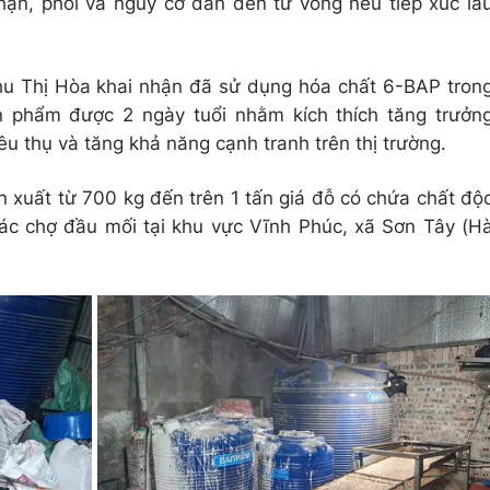
ận, phổi và nguy cơ dẫn đến tử vong nếu tiếp xúc lâ
Chu Thị Hòa khai nhận đã sử dụng hóa chất 6-BAP tron
ản phẩm được 2 ngày tuổi nhằm kích thích tăng trưởn
êu thụ và tăng khả năng cạnh tranh trên thị trường.
n xuất từ 700 kg đến trên 1 tấn giá đỗ có chứa chất độ
ác chợ đầu mối tại khu vực Vĩnh Phúc, xã Sơn Tây (H