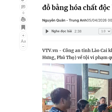
đỗ bằng hóa chất độc
0
Nguyễn Quân - Trung Anh
05/04/2026 0
Giải trí
Đời sống
2:38
Nghe đọc bài
Điện ảnh
Du lịch
Âm nhạc
Làm đẹp
VTV.vn - Công an tỉnh Lào Cai kh
Sao
Chất lượng cuộc sốn
Hưng, Phú Thọ) về tội vi phạm q