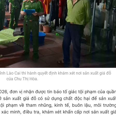
ỉnh Lào Cai thi hành quyết định khám xét nơi sản xuất giá đỗ
của Chu Thị Hòa.
2026, đơn vị nhận được tin báo tố giác tội phạm của quầ
 sản xuất giá đỗ có sử dụng chất độc hại để sản xuấ
tội phạm về tham nhũng, kinh tế, buôn lậu, môi trườn
 xác minh, điều tra, khám xét khẩn cấp nơi sản xuất gi