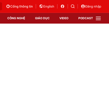
Cổng thông tin
English
Đăng nhập
CÔNG NGHỆ
GIÁO DỤC
VIDEO
PODCAST
VTV Money
VTV Thể thao
VTV Sức khoẻ
Bất động sản
Thị trường 24h
Tấm lòng Việt
Vươn mình bằng AI
VTV4
VTV8
VTV9
Lịch phát sóng
Giao lưu trực tuyến
Sự kiện