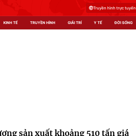
Truyền hình trực tuyến
KINH TẾ
TRUYỀN HÌNH
GIẢI TRÍ
Y TẾ
ĐỜI SỐNG
Pháp luật
Y tế
Truyền hình
Multimedia
Phim VTV
Video
Hậu trường
Shorts video
Nhân vật
Podcast
Khán giả
EMagazine
Giải sao mai
Photo
tượng sản xuất khoảng 510 tấn giá
Infographic