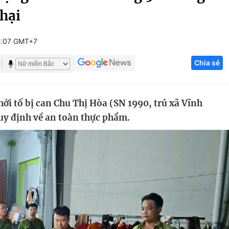
 hại
Góc ảnh
0:07 GMT+7
Giáo dục
Công nghệ
Chia sẻ
Tuyển sinh
Hitech Công ng
Học trực tuyến
Sản phẩm
ởi tố bị can Chu Thị Hòa (SN 1990, trú xã Vĩnh
g
Thị trường
uy định về an toàn thực phẩm.
Tư vấn