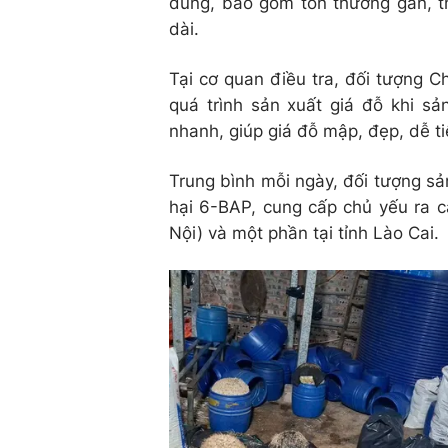
dùng, bao gồm tổn thương gan, th
dài.
Tại cơ quan điều tra, đối tượng 
quá trình sản xuất giá đỗ khi s
nhanh, giúp giá đỗ mập, đẹp, dễ ti
Trung bình mỗi ngày, đối tượng sả
hại 6-BAP, cung cấp chủ yếu ra c
Nội) và một phần tại tỉnh Lào Cai.