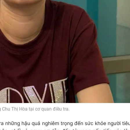
 Chu Thị Hòa tại cơ quan điều tra.
 ra những hậu quả nghiêm trọng đến sức khỏe người tiê