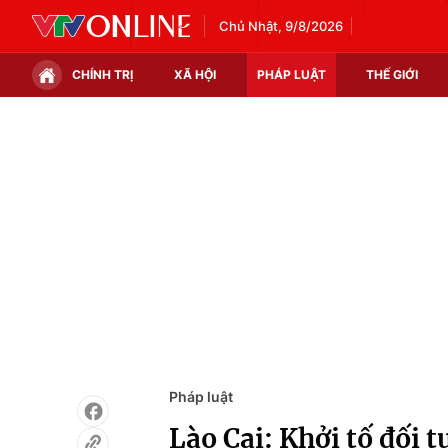
Chủ Nhật, 9/8/2026
CHÍNH TRỊ
XÃ HỘI
PHÁP LUẬT
THẾ GIỚI
Chính trị
Xã hội
Thế giới
Kinh tế
Tin tức
Tài chính
Thế giới đó đây
Thị trường
Câu chuyện quốc tế
Góc doanh nghiệp
Dữ liệu và đời sống
Pháp luật
Lào Cai: Khởi tố đối 