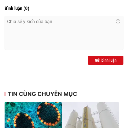
Bình luận
(
0
)
Gửi bình luận
TIN CÙNG CHUYÊN MỤC