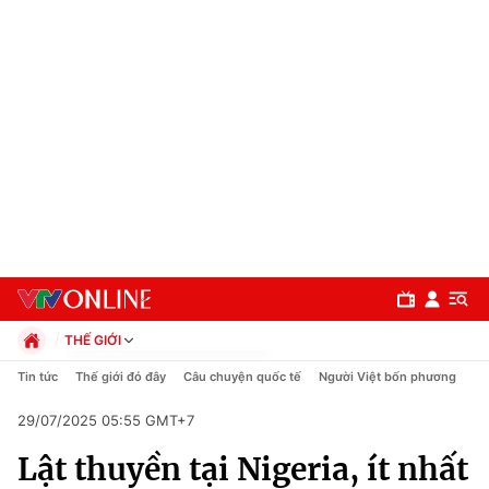
THẾ GIỚI
Chính trị
Tin tức
Thế giới đó đây
Câu chuyện quốc tế
Người Việt bốn phương
Xã hội
29/07/2025 05:55 GMT+7
Pháp luật
Chuyên mục
Kinh tế
Lật thuyền tại Nigeria, ít nhất
Thể thao