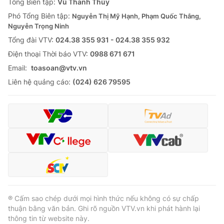
Tổng Biên tập:
Vũ Thanh Thủy
Phó Tổng Biên tập:
Nguyễn Thị Mỹ Hạnh, Phạm Quốc Thắng,
Nguyễn Trọng Ninh
Tổng đài VTV:
024.38 355 931 - 024.38 355 932
Ðiện thoại Thời báo VTV:
0988 671 671
Email:
toasoan@vtv.vn
Liên hệ quảng cáo:
(024) 626 79595
® Cấm sao chép dưới mọi hình thức nếu không có sự chấp
thuận bằng văn bản. Ghi rõ nguồn VTV.vn khi phát hành lại
thông tin từ website này.