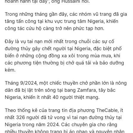
hoành hành tại đây”, ông Hussaini nói.
Photo
Infographic
Trong những tháng gần đây, các nhóm vũ trang đã gia
tăng tấn công tại khu vực trung tâm Nigeria, khiến
Video
Shorts video
công tác cứu hộ càng trở nên phức tạp hơn.
Đây là vụ tai nạn mới nhất trong chuỗi các sự cố
VTV Money
VTV Thể thao
đường thủy gây chết người tại Nigeria, đặc biệt phổ
biến ở những cộng đồng xa xôi trong mùa mưa, khi
VTV Sức khoẻ
Bất động sản
các phương tiện thường bị chở quá tải và bảo dưỡng
kém.
Thị trường 24h
Tấm lòng Việt
Tháng 9/2024, một chiếc thuyền chở phần lớn là nông
dân đã bị lật trên sông tại bang Zamfara, tây bắc
VTV4
Vươn mình bằng AI
Nigeria, khiến ít nhất 40 người thiệt mạng.
Theo thống kê của trang tin địa phương TheCable, ít
VTV9
VTV8
nhất 326 người đã tử vong vì tai nạn đường thủy tại
Nigeria trong năm 2024. Các chuyên gia cho rằng
Liên hệ tòa soạn
English
nhiều thuyền không trang bị áo phao và nguyên nhân