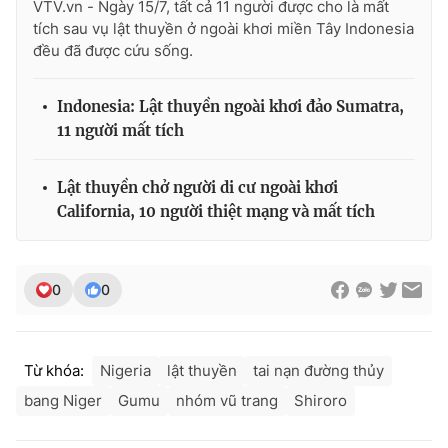
VTV.vn - Ngày 15/7, tất cả 11 người được cho là mất
Ðiện thoại Thời báo VTV:
024.66 897 897
tích sau vụ lật thuyền ở ngoài khơi miền Tây Indonesia
Email:
toasoan@vtv.vn
đều đã được cứu sống.
Liên hệ quảng cáo:
024-7300.7108
Indonesia: Lật thuyền ngoài khơi đảo Sumatra,
11 người mất tích
Lật thuyền chở người di cư ngoài khơi
California, 10 người thiệt mạng và mất tích
0
0
® Cấm sao chép dưới mọi hình thức nếu không có sự chấp
thuận bằng văn bản. Ghi rõ nguồn VTV.vn khi phát hành lại
Từ khóa:
Nigeria
lật thuyền
tai nạn đường thủy
thông tin từ website này.
bang Niger
Gumu
nhóm vũ trang
Shiroro