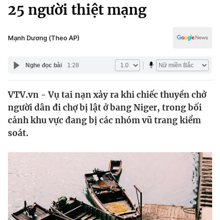
Chính trị
25 người thiệt mạng
Truyền hình
Văn hóa - Giải trí
Xã hội
Y tế
Mạnh Dương (Theo AP)
Đời sống
Pháp luật
Công nghệ
Nghe đọc bài
1:28
Giáo dục
Y tế
VTV.vn - Vụ tai nạn xảy ra khi chiếc thuyền chở
người dân đi chợ bị lật ở bang Niger, trong bối
Thế giới
cảnh khu vực đang bị các nhóm vũ trang kiểm
soát.
Tin tức
Kinh tế
Thế giới đó đây
Tài chính
Dữ liệu và đời sống
Câu chuyện quốc tế
Thị trường
Truyền hình
Góc doanh nghiệp