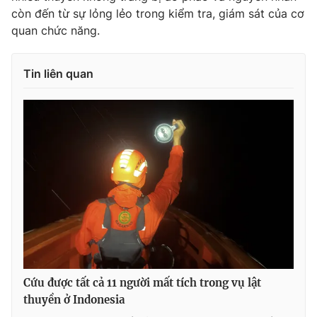
còn đến từ sự lỏng lẻo trong kiểm tra, giám sát của cơ
quan chức năng.
THỜI BÁO VTV
Tin liên quan
Theo dõi báo trên
Cơ quan chủ quản:
Đài Truyền hình Việt Nam
Cơ quan báo chí:
Thời báo VTV
Giấy phép hoạt động báo in và báo điện tử số 483/GP-BTTTT
cấp ngày 29/12/2023
Tổng Biên tập:
Vũ Thanh Thủy
Phó Tổng Biên tập:
Nguyễn Thị Mỹ Hạnh, Phạm Quốc Thắng,
Cứu được tất cả 11 người mất tích trong vụ lật
Nguyễn Trọng Ninh
thuyền ở Indonesia
Tổng đài VTV:
024.38 355 931 - 024.38 355 932