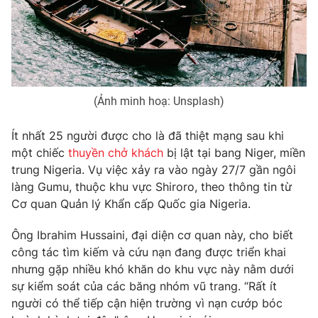
Phim VTV
Giải trí
Hậu trường
Điện ảnh
Đời sống
Nhân vật
Âm nhạc
Du lịch
Khán giả
Giáo dục
(Ảnh minh hoạ: Unsplash)
Sao
Làm đẹp
Giải sao mai
Tuyển sinh
Ít nhất 25 người được cho là đã thiệt mạng sau khi
Công nghệ
Chất lượng cuộc sống
một chiếc
thuyền chở khách
bị lật tại bang Niger, miền
Học trực tuyến
Hitech Công nghệ tương lai
trung Nigeria. Vụ việc xảy ra vào ngày 27/7 gần ngôi
Giao lưu trực tuyến
làng Gumu, thuộc khu vực Shiroro, theo thông tin từ
Sản phẩm
Cơ quan Quản lý Khẩn cấp Quốc gia Nigeria.
Lịch phát sóng
Thị trường
Ông Ibrahim Hussaini, đại diện cơ quan này, cho biết
công tác tìm kiếm và cứu nạn đang được triển khai
Tư vấn
nhưng gặp nhiều khó khăn do khu vực này nằm dưới
Chuyên mục khác
sự kiểm soát của các băng nhóm vũ trang. “Rất ít
Emagazine
Podcast
người có thể tiếp cận hiện trường vì nạn cướp bóc