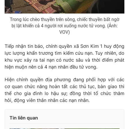
Trong lúc chèo thuyền trên sông, chiếc thuyền bất ngờ
bị lật khiến cả 4 người rơi xuống nước tử vong. (Ảnh:
THỜI BÁO VTV
VOV)
Tiếp nhận tin báo, chính quyền xã Sơn Kim 1 huy động
lực lượng khẩn trương tìm kiếm cứu nạn. Tuy nhiên, do
Theo dõi báo trên
khu vực xảy ra tai nạn có nước sâu và thời điểm phát
hiện muộn nên cả 4 nạn nhân đều tử vong.
Cơ quan chủ quản:
Đài Truyền hình Việt Nam
Hiện chính quyền địa phương đang phối hợp với các
Cơ quan báo chí:
Thời báo VTV
cơ quan chức năng hoàn tất các thủ tục, bàn giao thi
Giấy phép hoạt động báo in và báo điện tử số 483/GP-BTTTT
thể cho gia đình lo hậu sự; đồng thời tổ chức thăm
cấp ngày 29/12/2023
hỏi, động viên thân nhân các nạn nhân.
Tổng Biên tập:
Vũ Thanh Thủy
Phó Tổng Biên tập:
Nguyễn Thị Mỹ Hạnh, Phạm Quốc Thắng,
Nguyễn Trọng Ninh
Tin liên quan
Tổng đài VTV:
024.38 355 931 - 024.38 355 932