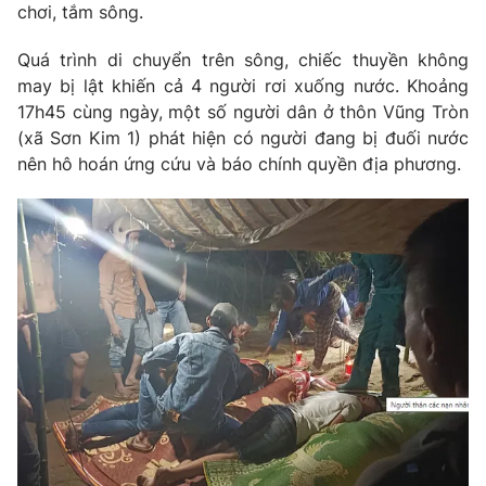
chơi, tắm sông.
Photo
Infographic
Quá trình di chuyển trên sông, chiếc thuyền không
may bị lật khiến cả 4 người rơi xuống nước. Khoảng
Video
Shorts video
17h45 cùng ngày, một số người dân ở thôn Vũng Tròn
(xã Sơn Kim 1) phát hiện có người đang bị đuối nước
VTV Money
VTV Thể thao
nên hô hoán ứng cứu và báo chính quyền địa phương.
VTV Sức khoẻ
Bất động sản
Thị trường 24h
Tấm lòng Việt
VTV4
Vươn mình bằng AI
VTV9
VTV8
Liên hệ tòa soạn
English