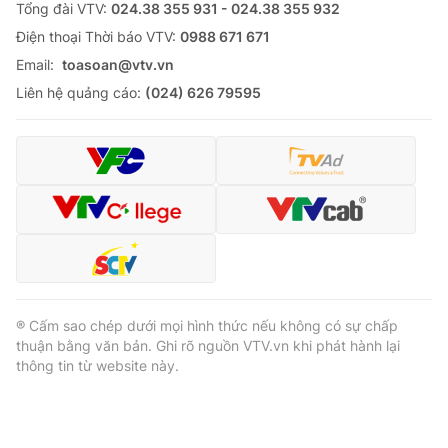
Tổng đài VTV:
024.38 355 931 - 024.38 355 932
Ðiện thoại Thời báo VTV:
0988 671 671
Email:
toasoan@vtv.vn
Liên hệ quảng cáo:
(024) 626 79595
® Cấm sao chép dưới mọi hình thức nếu không có sự chấp
thuận bằng văn bản. Ghi rõ nguồn VTV.vn khi phát hành lại
thông tin từ website này.