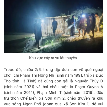
Phim VTV
Giải trí
Hậu trường
Điện ảnh
Đời sống
Nhân vật
Âm nhạc
Du lịch
Khán giả
Giáo dục
Sao
Làm đẹp
Giải sao mai
Tuyển sinh
Công nghệ
Chất lượng cuộc sống
Học trực tuyến
Hitech Công nghệ tương lai
Khu vực xảy ra vụ lật thuyền.
Giao lưu trực tuyến
Sản phẩm
Trước đó, chiều 2/6, trong dịp đưa con về quê ngoại
Lịch phát sóng
chơi, chị Phạm Thị Hồng Nh (sinh năm 1991, trú xã Đức
Thị trường
Thọ tỉnh Hà Tĩnh) đã cùng con gái là Nguyễn Thùy D
Tư vấn
(sinh năm 2021) và hai cháu ruột là Phạm Quỳnh A
Chuyên mục khác
(sinh năm 2014), Phạm Minh T (sinh năm 2016), đều
trú thôn Chế Biến, xã Sơn Kim 2, chèo thuyền ra khu
Emagazine
Podcast
vực sông Ngàn Phố (đoạn qua xã Sơn Kim 1) để vui