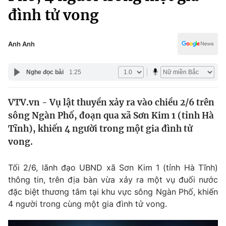
Chính trị
đình tử vong
Truyền hình
Văn hóa - Giải trí
Xã hội
Y tế
Anh Anh
Đời sống
Pháp luật
Công nghệ
Nghe đọc bài
1:25
Giáo dục
Y tế
VTV.vn - Vụ lật thuyền xảy ra vào chiều 2/6 trên
sông Ngàn Phố, đoạn qua xã Sơn Kim 1 (tỉnh Hà
Thế giới
Tĩnh), khiến 4 người trong một gia đình tử
Tin tức
vong.
Kinh tế
Thế giới đó đây
Tối 2/6, lãnh đạo UBND xã Sơn Kim 1 (tỉnh Hà Tĩnh)
Tài chính
Dữ liệu và đời sống
thông tin, trên địa bàn vừa xảy ra một vụ đuối nước
Câu chuyện quốc tế
Thị trường
đặc biệt thương tâm tại khu vực sông Ngàn Phố, khiến
4 người trong cùng một gia đình tử vong.
Truyền hình
Góc doanh nghiệp