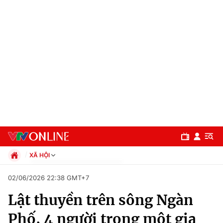
XÃ HỘI
Chính trị
02/06/2026 22:38 GMT+7
Xã hội
Lật thuyền trên sông Ngàn
Pháp luật
Chuyên mục
Kinh tế
Phố, 4 người trong một gia
Thể thao