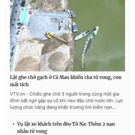
Ðiện thoại Thời báo VTV:
024.66 897 897
Email:
toasoan@vtv.vn
Liên hệ quảng cáo:
024-7300.7108
Lật ghe chở gạch ở Cà Mau khiến cha tử vong, con
mất tích
VTV.vn - Chiếc ghe chở 3 người trong cùng một gia
đình bất ngờ gặp sự cố khi neo đậu chờ nước lớn. Lực
® Cấm sao chép dưới mọi hình thức nếu không có sự chấp
lượng chức năng đang khẩn trương tìm kiếm nạn...
thuận bằng văn bản. Ghi rõ nguồn VTV.vn khi phát hành lại
thông tin từ website này.
Vụ lật xe khách trên đèo Tô Na: Thêm 2 nạn
nhân tử vong