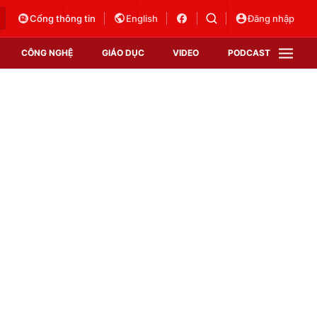
Cổng thông tin
English
Đăng nhập
CÔNG NGHỆ
GIÁO DỤC
VIDEO
PODCAST
VTV Money
VTV Thể thao
VTV Sức khoẻ
Bất động sản
Thị trường 24h
Tấm lòng Việt
Vươn mình bằng AI
VTV4
VTV8
VTV9
Lịch phát sóng
Giao lưu trực tuyến
Sự kiện