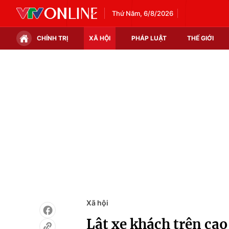
Thứ Năm, 6/8/2026
CHÍNH TRỊ
XÃ HỘI
PHÁP LUẬT
THẾ GIỚI
Chính trị
Xã hội
Thế giới
Kinh tế
Tin tức
Tài chính
Thế giới đó đây
Thị trường
Câu chuyện quốc tế
Góc doanh nghiệp
Dữ liệu và đời sống
Xã hội
Lật xe khách trên cao 