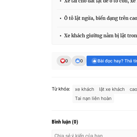
Xe tải chở đất lật đè ô tô con, x
Ô tô lật ngửa, biến dạng trên ca
Xe khách giường nằm bị lật tro
0
0
Bài đọc hay? Thả t
Từ khóa:
xe khách
lật xe khách
cao
Tai nạn liên hoàn
Bình luận
(
0
)