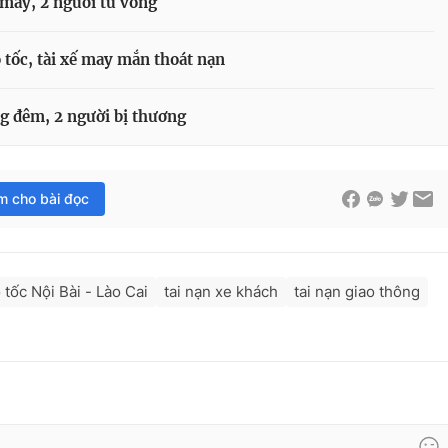
e máy, 2 người tử vong
o tốc, tài xế may mắn thoát nạn
ng đêm, 2 người bị thương
im cho bài đọc
 tốc Nội Bài - Lào Cai
tai nạn xe khách
tai nạn giao thông