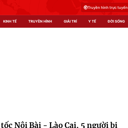
Truyền hình trực tuyến
KINH TẾ
TRUYỀN HÌNH
GIẢI TRÍ
Y TẾ
ĐỜI SỐNG
Pháp luật
Y tế
Truyền hình
Multimedia
Phim VTV
Video
Hậu trường
Shorts video
Nhân vật
Podcast
Khán giả
EMagazine
Giải sao mai
Photo
tốc Nội Bài - Lào Cai, 5 người bị
Infographic