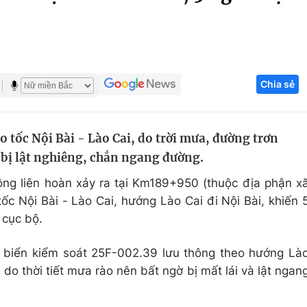
Góc ảnh
Giáo dục
Công nghệ
Chia sẻ
Tuyển sinh
Hitech Công ng
Học trực tuyến
Sản phẩm
 tốc Nội Bài - Lào Cai, do trời mưa, đường trơn
g
Thị trường
ờ bị lật nghiêng, chắn ngang đường.
Tư vấn
hông liên hoàn xảy ra tại Km189+950 (thuộc địa phận x
ốc Nội Bài - Lào Cai, hướng Lào Cai đi Nội Bài, khiến 
 cục bộ.
 biển kiểm soát 25F-002.39 lưu thông theo hướng Là
 do thời tiết mưa rào nên bất ngờ bị mất lái và lật ngan