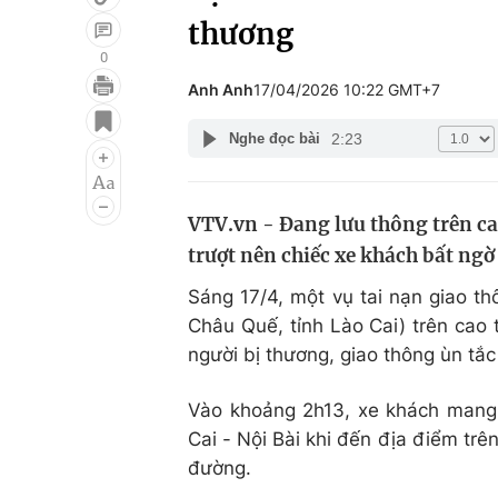
thương
0
Anh Anh
17/04/2026 10:22 GMT+7
Giải trí
Đời sống
2:23
Nghe đọc bài
Điện ảnh
Du lịch
Âm nhạc
Làm đẹp
VTV.vn - Đang lưu thông trên cao
Sao
Chất lượng cuộc sốn
trượt nên chiếc xe khách bất ng
Sáng 17/4, một vụ tai nạn giao t
Châu Quế, tỉnh Lào Cai) trên cao t
người bị thương, giao thông ùn tắc
Vào khoảng 2h13, xe khách mang
Cai - Nội Bài khi đến địa điểm trên
đường.