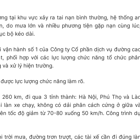
g tại khu vực xảy ra tai nạn bình thường, hệ thống a
n, do mưa lớn và nhiều phương tiện gặp nạn cùng lúc
ục bộ kéo dài.
ội vận hành số 1 của Công ty Cổ phần dịch vụ đường ca
, phối hợp với các lực lượng chức năng tổ chức phâ
và xử lý hiện trường.
 được lực lượng chức năng làm rõ.
 260 km, đi qua 3 tỉnh thành: Hà Nội, Phú Thọ và Là
ai làn xe chạy, không có dải phân cách cứng ở giữa v
ên tốc độ giảm từ 70-80 xuống 50 km/h. Công trình d
trời mưa, đường trơn trượt, các tài xế cần đi đúng là