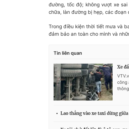
đường, tốc độ; không vượt xe sai
chữa, làn đường bị hẹp, các đoạn 
Trong điều kiện thời tiết mưa và 
đảm bảo an toàn cho mình và nhữn
Tin liên quan
Xe đầ
VTV.v
công 
thông
Lao thẳng vào xe taxi dừng giữa