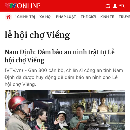
CHÍNH TRỊ
XÃ HỘI
PHÁP LUẬT
THẾ GIỚI
KINH TẾ
TRUYỀ
lễ hội chợ Viềng
Chuyên mục
Nam Định: Đảm bảo an ninh trật tự Lễ
Chính trị
hội chợ Viềng
(VTV.vn) - Gần 300 cán bộ, chiến sĩ công an tỉnh Nam
Xã hội
Định đã được huy động để đảm bảo an ninh cho Lễ
hội chợ Viềng.
Pháp luật
Y tế
Thế giới