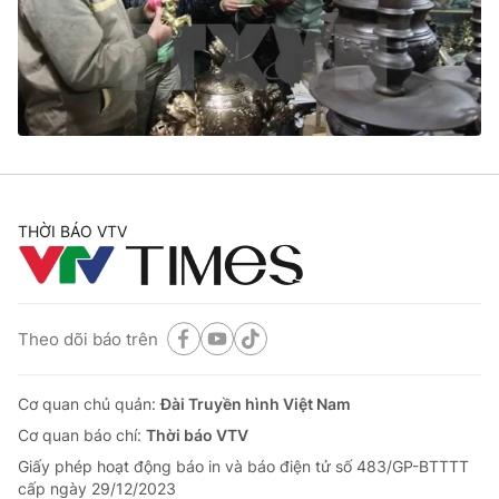
Tin tức
Kinh tế
Thế giới đó đây
Tài chính
Dữ liệu và đời sống
Câu chuyện quốc tế
Thị trường
Truyền hình
Góc doanh nghiệp
Phim VTV
THỜI BÁO VTV
Giải trí
Hậu trường
Điện ảnh
Đời sống
Nhân vật
Âm nhạc
Theo dõi báo trên
Du lịch
Khán giả
Giáo dục
Sao
Làm đẹp
Giải sao mai
Cơ quan chủ quản:
Đài Truyền hình Việt Nam
Tuyển sinh
Công nghệ
Cơ quan báo chí:
Thời báo VTV
Chất lượng cuộc sống
Học trực tuyến
Giấy phép hoạt động báo in và báo điện tử số 483/GP-BTTTT
Hitech Công nghệ tương lai
cấp ngày 29/12/2023