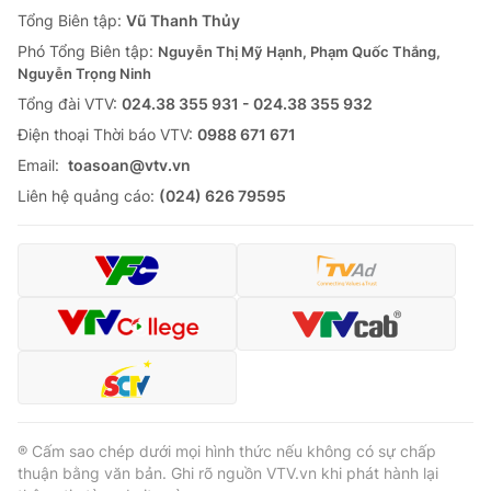
Giao lưu trực tuyến
Tổng Biên tập:
Vũ Thanh Thủy
Sản phẩm
Phó Tổng Biên tập:
Nguyễn Thị Mỹ Hạnh, Phạm Quốc Thắng,
Lịch phát sóng
Thị trường
Nguyễn Trọng Ninh
Tổng đài VTV:
024.38 355 931 - 024.38 355 932
Tư vấn
Ðiện thoại Thời báo VTV:
0988 671 671
Chuyên mục khác
Email:
toasoan@vtv.vn
Emagazine
Podcast
Liên hệ quảng cáo:
(024) 626 79595
Photo
Infographic
Video
Shorts video
VTV Money
VTV Thể thao
VTV Sức khoẻ
Bất động sản
® Cấm sao chép dưới mọi hình thức nếu không có sự chấp
thuận bằng văn bản. Ghi rõ nguồn VTV.vn khi phát hành lại