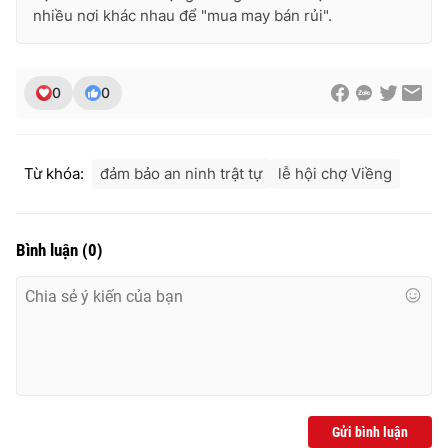
nhiều nơi khác nhau để "mua may bán rủi".
Photo
Infographic
Video
Shorts video
0
0
VTV Money
VTV Thể thao
Từ khóa:
đảm bảo an ninh trật tự
lễ hội chợ Viềng
VTV Sức khoẻ
Bất động sản
Bình luận
(
0
)
Thị trường 24h
Tấm lòng Việt
VTV4
Vươn mình bằng AI
VTV9
VTV8
Gửi bình luận
Liên hệ tòa soạn
English