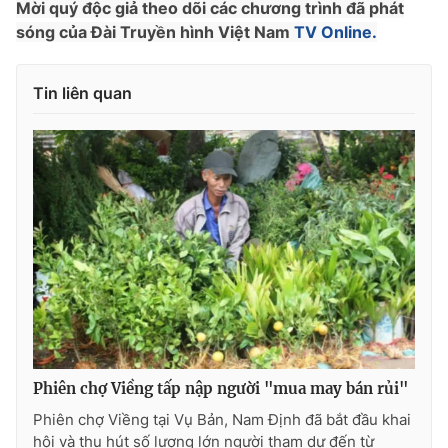
Phim VTV
Mời quý độc giả theo dõi các chương trình đã phát
Giải trí
sóng của Đài Truyền hình Việt Nam
TV Online.
Hậu trường
Điện ảnh
Đời sống
Nhân vật
Tin liên quan
Âm nhạc
Du lịch
Khán giả
Giáo dục
Sao
Làm đẹp
Giải sao mai
Tuyển sinh
Công nghệ
Chất lượng cuộc sống
Học trực tuyến
Hitech Công nghệ tương lai
Giao lưu trực tuyến
Sản phẩm
Lịch phát sóng
Thị trường
Tư vấn
Chuyên mục khác
Phiên chợ Viềng tấp nập người "mua may bán rủi"
Phiên chợ Viềng tại Vụ Bản, Nam Định đã bắt đầu khai
Emagazine
Podcast
hội và thu hút số lượng lớn người tham dự đến từ