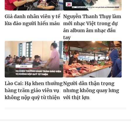
Ðiện thoại Thời báo VTV:
024.66 897 897
Email:
toasoan@vtv.vn
Giả danh nhân viên y tế
Nguyễn Thanh Thụy làm
Liên hệ quảng cáo:
024-7300.7108
lừa đảo người hiến máu
mới nhạc Việt trong dự
án album âm nhạc đầu
tay
Lào Cai: Hạ khen thưởng
Người dân thận trọng
hàng trăm giáo viên vụ
nhưng không quay lưng
không nộp quỹ từ thiện
với thịt lợn
® Cấm sao chép dưới mọi hình thức nếu không có sự chấp
thuận bằng văn bản. Ghi rõ nguồn VTV.vn khi phát hành lại
thông tin từ website này.