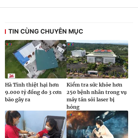
THỜI BÁO VTV
TIN CÙNG CHUYÊN MỤC
Theo dõi báo trên
Cơ quan chủ quản:
Đài Truyền hình Việt Nam
Hà Tĩnh thiệt hại hơn
Kiểm tra sức khỏe hơn
Cơ quan báo chí:
Thời báo VTV
9.000 tỷ đồng do 3 cơn
250 bệnh nhân trong vụ
Giấy phép hoạt động báo in và báo điện tử số 483/GP-BTTTT
bão gây ra
máy tán sỏi laser bị
cấp ngày 29/12/2023
hỏng
Tổng Biên tập:
Vũ Thanh Thủy
Phó Tổng Biên tập:
Nguyễn Thị Mỹ Hạnh, Phạm Quốc Thắng,
Nguyễn Trọng Ninh
Tổng đài VTV:
024.38 355 931 - 024.38 355 932