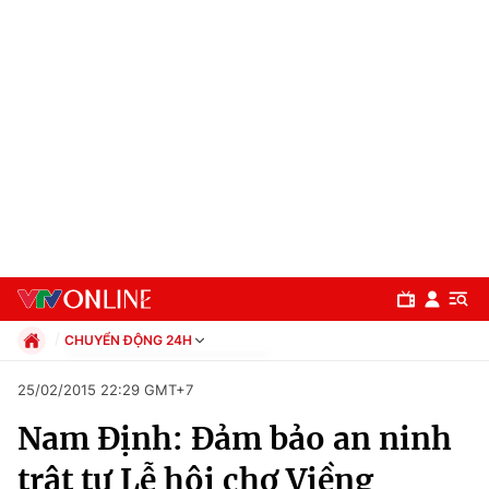
CHUYỂN ĐỘNG 24H
Chính trị
25/02/2015 22:29 GMT+7
Xã hội
Nam Định: Đảm bảo an ninh
Pháp luật
Chuyên mục
Kinh tế
trật tự Lễ hội chợ Viềng
Thể thao