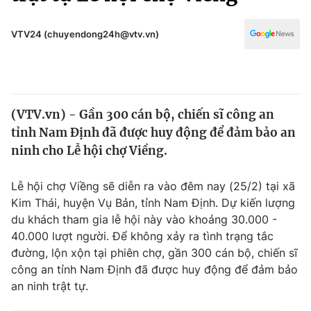
Chính trị
Truyền hình
Văn hóa - Giải trí
VTV24 (chuyendong24h@vtv.vn)
Xã hội
Y tế
Đời sống
Pháp luật
Công nghệ
Giáo dục
(VTV.vn) - Gần 300 cán bộ, chiến sĩ công an
Y tế
tỉnh Nam Định đã được huy động để đảm bảo an
ninh cho Lễ hội chợ Viềng.
Thế giới
Lễ hội chợ Viềng sẽ diễn ra vào đêm nay (25/2) tại xã
Tin tức
Kim Thái, huyện Vụ Bản, tỉnh Nam Định. Dự kiến lượng
Kinh tế
du khách tham gia lễ hội này vào khoảng 30.000 -
Thế giới đó đây
Tài chính
40.000 lượt người. Để không xảy ra tình trạng tắc
Dữ liệu và đời sống
Câu chuyện quốc tế
đường, lộn xộn tại phiên chợ, gần 300 cán bộ, chiến sĩ
Thị trường
công an tỉnh Nam Định đã được huy động để đảm bảo
Truyền hình
an ninh trật tự.
Góc doanh nghiệp