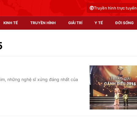
Truyền hình trực tuyến
KINH TẾ
TRUYỀN HÌNH
GIẢI TRÍ
Y TẾ
ĐỜI SỐNG
Pháp luật
Y tế
5
Truyền hình
Multimedia
Phim VTV
Video
him, những nghệ sĩ xứng đáng nhất của
Hậu trường
Shorts video
Nhân vật
Podcast
Khán giả
EMagazine
Giải sao mai
Photo
Infographic