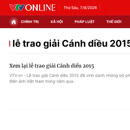
Thứ Sáu, 7/8/2026
CHÍNH TRỊ
XÃ HỘI
PHÁP LUẬT
THẾ GIỚI
Chính trị
Xã hội
lễ trao giải Cánh diều 201
Thế giới
Kinh tế
Xem lại lễ trao giải Cánh diều 2015
Tin tức
Tài chính
VTV.vn - Lễ trao giải Cánh diều 2015 đã vinh danh những bộ p
điện ảnh Việt Nam trong năm qua.
Thế giới đó đây
Thị trường
Câu chuyện quốc tế
Góc doanh nghiệp
Dữ liệu và đời sống