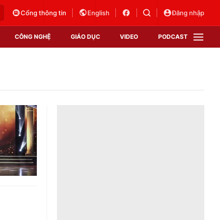
Cổng thông tin
English
Đăng nhập
CÔNG NGHỆ
GIÁO DỤC
VIDEO
PODCAST
VTV Money
VTV Thể thao
VTV Sức khoẻ
Bất động sản
Thị trường 24h
Tấm lòng Việt
Vươn mình bằng AI
VTV4
VTV8
VTV9
Lịch phát sóng
Giao lưu trực tuyến
Sự kiện