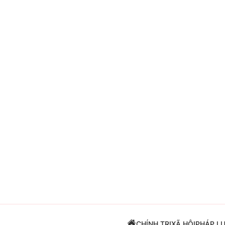
Giải trí
Đời sống
Điện ảnh
Du lịch
Âm nhạc
Làm đẹp
Sao
Chất lượng cuộc sốn
CHÍNH TRỊ
XÃ HỘI
PHÁP L