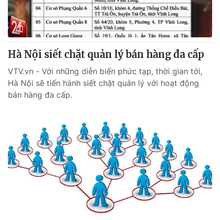
Thị trường 24h
Tấm lòng Việt
VTV4
Vươn mình bằng AI
Hà Nội siết chặt quản lý bán hàng đa cấp
VTV9
VTV8
VTV.vn - Với những diễn biến phức tạp, thời gian tới,
Hà Nội sẽ tiến hành siết chặt quản lý với hoạt động
Liên hệ tòa soạn
English
bán hàng đa cấp.
THỜI BÁO VTV
Theo dõi báo trên
Cơ quan chủ quản:
Đài Truyền hình Việt Nam
Cơ quan báo chí:
Thời báo VTV