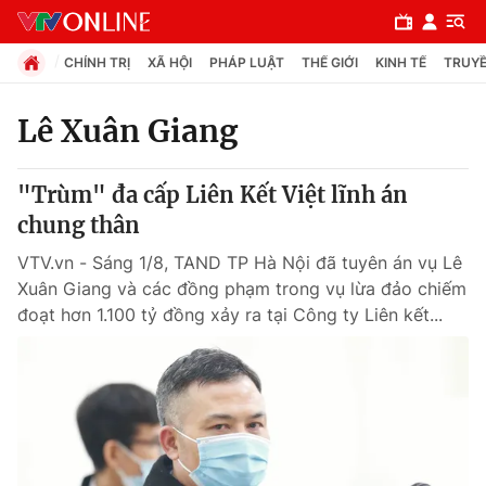
CHÍNH TRỊ
XÃ HỘI
PHÁP LUẬT
THẾ GIỚI
KINH TẾ
TRUYỀ
Lê Xuân Giang
Chuyên mục
"Trùm" đa cấp Liên Kết Việt lĩnh án
Chính trị
chung thân
VTV.vn - Sáng 1/8, TAND TP Hà Nội đã tuyên án vụ Lê
Xã hội
Xuân Giang và các đồng phạm trong vụ lừa đảo chiếm
đoạt hơn 1.100 tỷ đồng xảy ra tại Công ty Liên kết...
Pháp luật
Y tế
Thế giới