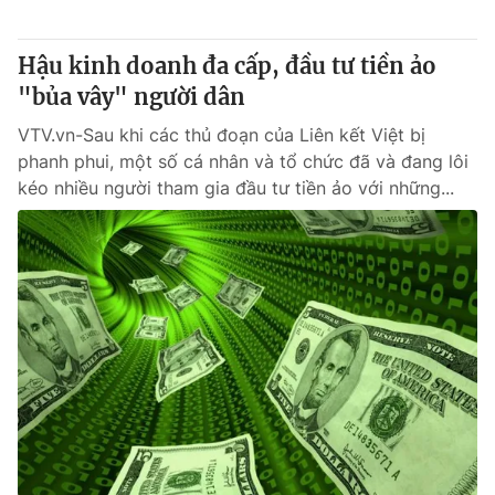
Giấy phép hoạt động báo in và báo điện tử số 483/GP-BTTTT
cấp ngày 29/12/2023
Hậu kinh doanh đa cấp, đầu tư tiền ảo
Tổng Biên tập:
Vũ Thanh Thủy
"bủa vây" người dân
Phó Tổng Biên tập:
Nguyễn Thị Mỹ Hạnh, Phạm Quốc Thắng,
Nguyễn Trọng Ninh
VTV.vn-Sau khi các thủ đoạn của Liên kết Việt bị
Tổng đài VTV:
024.38 355 931 - 024.38 355 932
phanh phui, một số cá nhân và tổ chức đã và đang lôi
Ðiện thoại Thời báo VTV:
024.66 897 897
kéo nhiều người tham gia đầu tư tiền ảo với những...
Email:
toasoan@vtv.vn
Liên hệ quảng cáo:
024-7300.7108