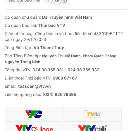
Theo dõi báo trên
Cơ quan chủ quản:
Đài Truyền hình Việt Nam
Cơ quan báo chí:
Thời báo VTV
Giấy phép hoạt động báo in và báo điện tử số 483/GP-BTTTT
cấp ngày 29/12/2023
Tổng Biên tập:
Vũ Thanh Thủy
Phó Tổng Biên tập:
Nguyễn Thị Mỹ Hạnh, Phạm Quốc Thắng,
Nguyễn Trọng Ninh
Tổng đài VTV:
024.38 355 931 - 024.38 355 932
Ðiện thoại Thời báo VTV:
0988 671 671
Email:
toasoan@vtv.vn
Liên hệ quảng cáo:
(024) 626 79595