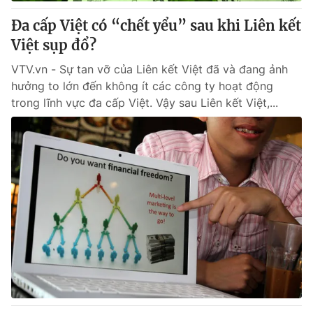
Đa cấp Việt có “chết yểu” sau khi Liên kết
® Cấm sao chép dưới mọi hình thức nếu không có sự chấp
Việt sụp đổ?
thuận bằng văn bản. Ghi rõ nguồn VTV.vn khi phát hành lại
thông tin từ website này.
VTV.vn - Sự tan vỡ của Liên kết Việt đã và đang ảnh
hưởng to lớn đến không ít các công ty hoạt động
trong lĩnh vực đa cấp Việt. Vậy sau Liên kết Việt,...