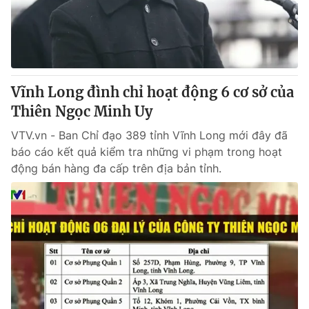
Giao lưu trực tuyến
Sản phẩm
Lịch phát sóng
Thị trường
Tư vấn
Vĩnh Long đình chỉ hoạt động 6 cơ sở của
Chuyên mục khác
Thiên Ngọc Minh Uy
Emagazine
Podcast
VTV.vn - Ban Chỉ đạo 389 tỉnh Vĩnh Long mới đây đã
báo cáo kết quả kiểm tra những vi phạm trong hoạt
Photo
Infographic
động bán hàng đa cấp trên địa bản tỉnh.
Video
Shorts video
VTV Money
VTV Thể thao
VTV Sức khoẻ
Bất động sản