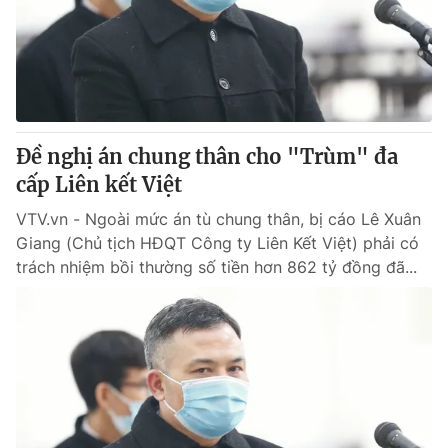
Tin tức
Kinh tế
Thế giới đó đây
Tài chính
Dữ liệu và đời sống
Câu chuyện quốc tế
Thị trường
Đề nghị án chung thân cho "Trùm" đa
Truyền hình
Góc doanh nghiệp
cấp Liên kết Việt
Phim VTV
Giải trí
VTV.vn - Ngoài mức án tù chung thân, bị cáo Lê Xuân
Hậu trường
Giang (Chủ tịch HĐQT Công ty Liên Kết Việt) phải có
Điện ảnh
trách nhiệm bồi thường số tiền hơn 862 tỷ đồng đã...
Đời sống
Nhân vật
Âm nhạc
Du lịch
Khán giả
Giáo dục
Sao
Làm đẹp
Giải sao mai
Tuyển sinh
Công nghệ
Chất lượng cuộc sống
Học trực tuyến
Hitech Công nghệ tương lai