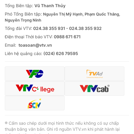
Giao lưu trực tuyến
Tổng Biên tập:
Vũ Thanh Thủy
Sản phẩm
Phó Tổng Biên tập:
Nguyễn Thị Mỹ Hạnh, Phạm Quốc Thắng,
Lịch phát sóng
Thị trường
Nguyễn Trọng Ninh
Tổng đài VTV:
024.38 355 931 - 024.38 355 932
Tư vấn
Ðiện thoại Thời báo VTV:
0988 671 671
Chuyên mục khác
Email:
toasoan@vtv.vn
Emagazine
Podcast
Liên hệ quảng cáo:
(024) 626 79595
Photo
Infographic
Video
Shorts video
VTV Money
VTV Thể thao
VTV Sức khoẻ
Bất động sản
® Cấm sao chép dưới mọi hình thức nếu không có sự chấp
thuận bằng văn bản. Ghi rõ nguồn VTV.vn khi phát hành lại