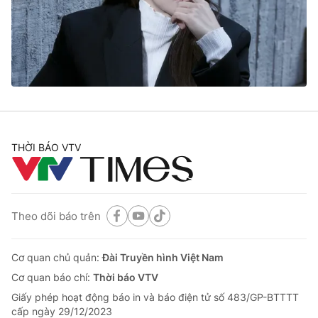
Tin tức
Kinh tế
Thế giới đó đây
Tài chính
Dữ liệu và đời sống
Câu chuyện quốc tế
Thị trường
Truyền hình
Góc doanh nghiệp
Phim VTV
THỜI BÁO VTV
Giải trí
Hậu trường
Điện ảnh
Đời sống
Nhân vật
Âm nhạc
Theo dõi báo trên
Du lịch
Khán giả
Giáo dục
Sao
Làm đẹp
Giải sao mai
Cơ quan chủ quản:
Đài Truyền hình Việt Nam
Tuyển sinh
Công nghệ
Cơ quan báo chí:
Thời báo VTV
Chất lượng cuộc sống
Học trực tuyến
Giấy phép hoạt động báo in và báo điện tử số 483/GP-BTTTT
Hitech Công nghệ tương lai
cấp ngày 29/12/2023