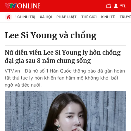
CHÍNH TRỊ
XÃ HỘI
PHÁP LUẬT
THẾ GIỚI
KINH TẾ
TRUYỀ
Lee Si Young và chồng
Chuyên mục
Nữ diễn viên Lee Si Young ly hôn chồng
Chính trị
đại gia sau 8 năm chung sống
VTV.vn - Đả nữ số 1 Hàn Quốc thông báo đã gần hoàn
Xã hội
tất thủ tục ly hôn khiến fan hâm mộ không khỏi bất
ngờ và tiếc nuối.
Pháp luật
Y tế
Thế giới