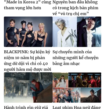
"Made in Korea 2" cùng
Nguyễn ban đầu không
tham vọng lớn hơn
có trong kịch bản phim
về “vũ trụ chị em”
BLACKPINK: Sự kiện kỷ
Sự chuyển mình của
niệm 10 năm bị phản
những người kể chuyện
ứng dữ dội vì chỉ có 40
bằng âm nhạc
người hâm mộ được mời
Hành trình gìn giữ giá
Loạt phim Hoa ngữ đáng