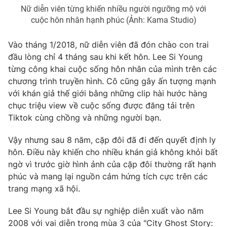
Nữ diễn viên từng khiến nhiều người ngưỡng mộ với
cuộc hôn nhân hạnh phúc (Ảnh: Kama Studio)
Vào tháng 1/2018, nữ diễn viên đã đón chào con trai
THỜI BÁO VTV
đầu lòng chỉ 4 tháng sau khi kết hôn. Lee Si Young
từng công khai cuộc sống hôn nhân của mình trên các
chương trình truyền hình. Cô cũng gây ấn tượng mạnh
với khán giả thế giới bằng những clip hài hước hàng
Theo dõi báo trên
chục triệu view về cuộc sống được đăng tải trên
Tiktok cùng chồng và những người bạn.
Cơ quan chủ quản:
Đài Truyền hình Việt Nam
Vậy nhưng sau 8 năm, cặp đôi đã đi đến quyết định ly
Cơ quan báo chí:
Thời báo VTV
hôn. Điều này khiến cho nhiều khán giả không khỏi bất
Giấy phép hoạt động báo in và báo điện tử số 483/GP-BTTTT
ngờ vì trước giờ hình ảnh của cặp đôi thường rất hạnh
cấp ngày 29/12/2023
phúc và mang lại nguồn cảm hứng tích cực trên các
Tổng Biên tập:
Vũ Thanh Thủy
trang mạng xã hội.
Phó Tổng Biên tập:
Nguyễn Thị Mỹ Hạnh, Phạm Quốc Thắng,
Nguyễn Trọng Ninh
Lee Si Young bắt đầu sự nghiệp diễn xuất vào năm
Tổng đài VTV:
024.38 355 931 - 024.38 355 932
2008 với vai diễn trong mùa 3 của "City Ghost Story: