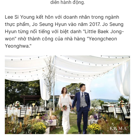
diễn hành động.
Photo
Infographic
Lee Si Young kết hôn với doanh nhân trong ngành
thực phẩm, Jo Seung Hyun vào năm 2017. Jo Seung
Video
Shorts video
Hyun từng nổi tiếng với biệt danh "Little Baek Jong-
won" nhờ thành công của nhà hàng "Yeongcheon
VTV Money
VTV Thể thao
Yeonghwa."
VTV Sức khoẻ
Bất động sản
Thị trường 24h
Tấm lòng Việt
VTV4
Vươn mình bằng AI
VTV9
VTV8
Liên hệ tòa soạn
English