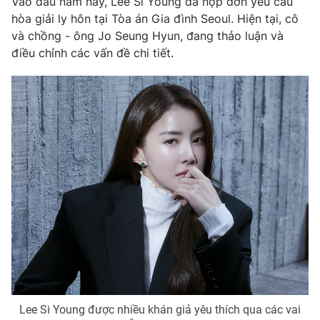
Vào đầu năm nay, Lee Si Young đã nộp đơn yêu cầu
Phim VTV
Giải trí
hòa giải ly hôn tại Tòa án Gia đình Seoul. Hiện tại, cô
Hậu trường
và chồng - ông Jo Seung Hyun, đang thảo luận và
Điện ảnh
điều chỉnh các vấn đề chi tiết.
Đời sống
Nhân vật
Âm nhạc
Du lịch
Khán giả
Giáo dục
Sao
Làm đẹp
Giải sao mai
Tuyển sinh
Công nghệ
Chất lượng cuộc sống
Học trực tuyến
Hitech Công nghệ tương lai
Giao lưu trực tuyến
Sản phẩm
Lịch phát sóng
Thị trường
Tư vấn
Chuyên mục khác
Emagazine
Podcast
Lee Si Young được nhiều khán giả yêu thích qua các vai