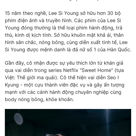
15 năm theo nghề, Lee Si Young sở hữu hơn 30 bộ
phim điện ảnh và truyền hình. Các phim của Lee Si
Young đóng thường là thể loại phim hành động, trả
thù, kinh dị kịch tính. Sở hữu khuôn mặt khả ái, thân
hình săn chắc, nóng bỏng, cùng diễn xuất tinh tế, Lee
Si Young được mệnh danh là đả nữ số 1 của Hàn Quốc.
Gần đây, cô nhận được sự yêu thích lớn từ khán giả
qua vai diễn trong series Netflix "Sweet Home" (tựa
Việt: Thế giới ma quái). Cô thể hiện vai diễn Seo I
Kyung - một cựu thành viên đặc vụ và gây ấn tượng
mạnh với các cảnh hành động chuyên nghiệp cùng
body nóng bỏng, khỏe khoắn.