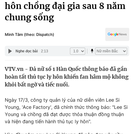
Chính trị
hôn chồng đại gia sau 8 năm
Truyền hình
chung sống
Văn hóa - Giải trí
Xã hội
Y tế
Đời sống
Minh Tâm (theo: Dispatch)
Pháp luật
Công nghệ
Giáo dục
Nghe đọc bài
2:13
Y tế
VTV.vn - Đả nữ số 1 Hàn Quốc thông báo đã gần
Thế giới
hoàn tất thủ tục ly hôn khiến fan hâm mộ không
Tin tức
khỏi bất ngờ và tiếc nuối.
Kinh tế
Thế giới đó đây
Ngày 17/3, công ty quản lý của nữ diễn viên Lee Si
Tài chính
Dữ liệu và đời sống
Young, 'Ace Factory', đã chính thức thông báo: "Lee Si
Câu chuyện quốc tế
Thị trường
Young và chồng đã đạt được thỏa thuận đồng thuận
và hiện đang tiến hành thủ tục ly hôn".
Truyền hình
Góc doanh nghiệp