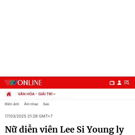
VĂN HÓA - GIẢI TRÍ
Chính trị
Điện ảnh
Âm nhạc
Sao
Xã hội
17/03/2025 21:28 GMT+7
Pháp luật
Chuyên mục
Kinh tế
Nữ diễn viên Lee Si Young ly
Thể thao