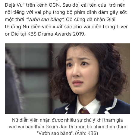
Ðiện thoại Thời báo VTV:
024.66 897 897
Déjà Vu" trên kênh OCN. Sau đó, cái tên của trở nên
nổi tiếng với vai phụ trong bộ phim đình đám gây sốt
Email:
toasoan@vtv.vn
một thời
"Vườn sao băng"
. Cô cũng đã nhận Giải
Liên hệ quảng cáo:
024-7300.7108
thưởng Nữ diễn viên xuất sắc cho vai diễn trong Liver
or Die tại KBS Drama Awards 2019.
® Cấm sao chép dưới mọi hình thức nếu không có sự chấp
thuận bằng văn bản. Ghi rõ nguồn VTV.vn khi phát hành lại
thông tin từ website này.
Nữ diễn viên nhận được nhiều sự chú ý khi tham gia
vào vai bạn thân Geum Jan Di trong bộ phim đình đám
"Vườn sao băng". (Ảnh: KBS)