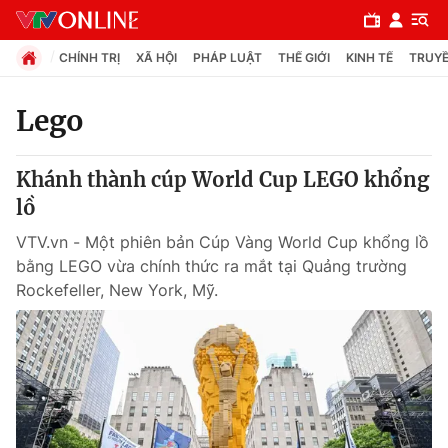
CHÍNH TRỊ
XÃ HỘI
PHÁP LUẬT
THẾ GIỚI
KINH TẾ
TRUYỀ
Lego
Chuyên mục
Khánh thành cúp World Cup LEGO khổng
Chính trị
lồ
VTV.vn - Một phiên bản Cúp Vàng World Cup khổng lồ
Xã hội
bằng LEGO vừa chính thức ra mắt tại Quảng trường
Rockefeller, New York, Mỹ.
Pháp luật
Y tế
Thế giới