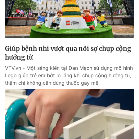
Tin tức
Kinh tế
Thế giới đó đây
Tài chính
Dữ liệu và đời sống
Câu chuyện quốc tế
Thị trường
Giúp bệnh nhi vượt qua nỗi sợ chụp cộng
Truyền hình
Góc doanh nghiệp
hưởng từ
Phim VTV
Giải trí
VTV.vn - Một sáng kiến tại Đan Mạch sử dụng mô hình
Hậu trường
Lego giúp trẻ em bớt lo lắng khi chụp cộng hưởng từ,
Điện ảnh
thậm chí không cần dùng thuốc gây mê.
Đời sống
Nhân vật
Âm nhạc
Du lịch
Khán giả
Giáo dục
Sao
Làm đẹp
Giải sao mai
Tuyển sinh
Công nghệ
Chất lượng cuộc sống
Học trực tuyến
Hitech Công nghệ tương lai