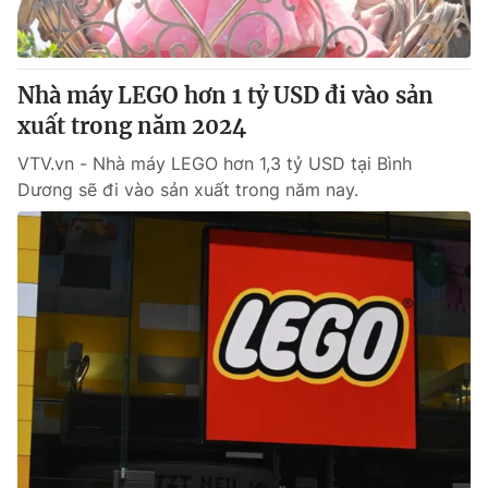
Giấy phép hoạt động báo in và báo điện tử số 483/GP-BTTTT
cấp ngày 29/12/2023
Tổng Biên tập:
Vũ Thanh Thủy
Nhà máy LEGO hơn 1 tỷ USD đi vào sản
Phó Tổng Biên tập:
Nguyễn Thị Mỹ Hạnh, Phạm Quốc Thắng,
xuất trong năm 2024
Nguyễn Trọng Ninh
Tổng đài VTV:
024.38 355 931 - 024.38 355 932
VTV.vn - Nhà máy LEGO hơn 1,3 tỷ USD tại Bình
Ðiện thoại Thời báo VTV:
024.66 897 897
Dương sẽ đi vào sản xuất trong năm nay.
Email:
toasoan@vtv.vn
Liên hệ quảng cáo:
024-7300.7108