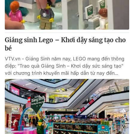
Giao lưu trực tuyến
Sản phẩm
Lịch phát sóng
Thị trường
Tư vấn
Giáng sinh Lego – Khơi dậy sáng tạo cho
Chuyên mục khác
bé
Emagazine
Podcast
VTV.vn - Giáng Sinh năm nay, LEGO mang đến thông
điệp: "Trao quà Giáng Sinh – Khơi dậy sức sáng tạo"
Photo
Infographic
với chương trình khuyến mãi hấp dẫn từ nay đến...
Video
Shorts video
VTV Money
VTV Thể thao
VTV Sức khoẻ
Bất động sản