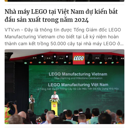
Nhà máy LEGO tại Việt Nam dự kiến bắt
® Cấm sao chép dưới mọi hình thức nếu không có sự chấp
đầu sản xuất trong năm 2024
thuận bằng văn bản. Ghi rõ nguồn VTV.vn khi phát hành lại
thông tin từ website này.
VTV.vn - Đây là thông tin được Tổng Giám đốc LEGO
Manufacturing Vietnam cho biết tại Lễ kỷ niệm hoàn
thành cam kết trồng 50.000 cây tại nhà máy LEGO ở...