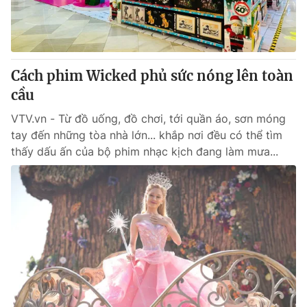
Thị trường 24h
Tấm lòng Việt
VTV4
Vươn mình bằng AI
Cách phim Wicked phủ sức nóng lên toàn
VTV9
VTV8
cầu
VTV.vn - Từ đồ uống, đồ chơi, tới quần áo, sơn móng
Liên hệ tòa soạn
English
tay đến những tòa nhà lớn... khắp nơi đều có thể tìm
thấy dấu ấn của bộ phim nhạc kịch đang làm mưa...
THỜI BÁO VTV
Theo dõi báo trên
Cơ quan chủ quản:
Đài Truyền hình Việt Nam
Cơ quan báo chí:
Thời báo VTV