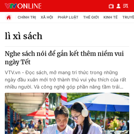
CHÍNH TRỊ
XÃ HỘI
PHÁP LUẬT
THẾ GIỚI
KINH TẾ
TRUYỀ
lì xì sách
Chuyên mục
Nghe sách nói để gắn kết thêm niềm vui
Chính trị
ngày Tết
VTV.vn - Đọc sách, mở mang tri thức trong những
Xã hội
ngày đầu xuân mới trở thành thú vui yêu thích của rất
nhiều người. Và công nghệ góp phần nâng tầm trải...
Pháp luật
Y tế
Thế giới