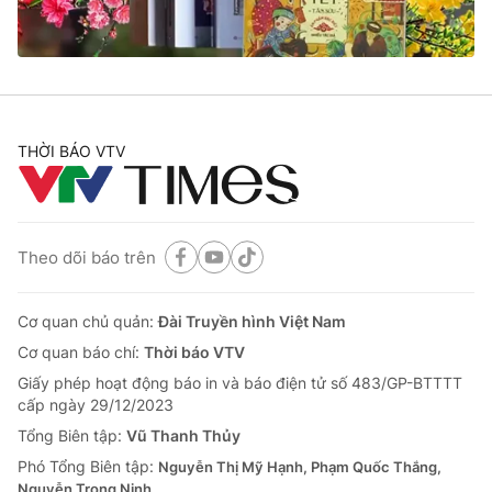
Thị trường 24h
Tấm lòng Việt
VTV4
Vươn mình bằng AI
VTV9
VTV8
THỜI BÁO VTV
Liên hệ tòa soạn
English
Theo dõi báo trên
THỜI BÁO VTV
Cơ quan chủ quản:
Đài Truyền hình Việt Nam
Cơ quan báo chí:
Thời báo VTV
Giấy phép hoạt động báo in và báo điện tử số 483/GP-BTTTT
cấp ngày 29/12/2023
Theo dõi báo trên
Tổng Biên tập:
Vũ Thanh Thủy
Phó Tổng Biên tập:
Nguyễn Thị Mỹ Hạnh, Phạm Quốc Thắng,
Cơ quan chủ quản:
Đài Truyền hình Việt Nam
Nguyễn Trọng Ninh