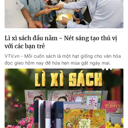
Giao lưu trực tuyến
Sản phẩm
Lịch phát sóng
Thị trường
Tư vấn
Lì xì sách đầu năm - Nét sáng tạo thú vị
Chuyên mục khác
với các bạn trẻ
Emagazine
Podcast
VTV.vn - Mỗi cuốn sách là một hạt giống cho văn hóa
đọc gieo hôm nay để hứa hẹn mùa gặt ngày mai.
Photo
Infographic
Video
Shorts video
VTV Money
VTV Thể thao
VTV Sức khoẻ
Bất động sản