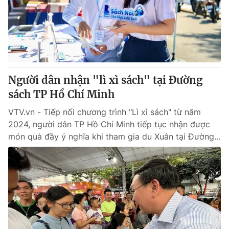
Tin tức
Kinh tế
Thế giới đó đây
Tài chính
Dữ liệu và đời sống
Câu chuyện quốc tế
Thị trường
Người dân nhận "lì xì sách" tại Đường
Truyền hình
Góc doanh nghiệp
sách TP Hồ Chí Minh
Phim VTV
Giải trí
VTV.vn - Tiếp nối chương trình "Lì xì sách" từ năm
Hậu trường
2024, người dân TP Hồ Chí Minh tiếp tục nhận được
Điện ảnh
món quà đầy ý nghĩa khi tham gia du Xuân tại Đường...
Đời sống
Nhân vật
Âm nhạc
Du lịch
Khán giả
Giáo dục
Sao
Làm đẹp
Giải sao mai
Tuyển sinh
Công nghệ
Chất lượng cuộc sống
Học trực tuyến
Hitech Công nghệ tương lai