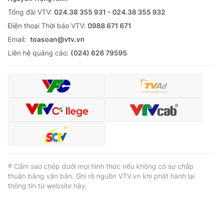
Cơ quan báo chí:
Tổng đài VTV:
024.38 355 931 - 024.38 355 932
Thời báo VTV
Giấy phép hoạt động báo in và báo điện tử số 483/GP-BTTTT
Ðiện thoại Thời báo VTV:
0988 671 671
cấp ngày 29/12/2023
Email:
toasoan@vtv.vn
Tổng Biên tập:
Vũ Thanh Thủy
Liên hệ quảng cáo:
(024) 626 79595
Phó Tổng Biên tập:
Nguyễn Thị Mỹ Hạnh, Phạm Quốc Thắng,
Nguyễn Trọng Ninh
Tổng đài VTV:
024.38 355 931 - 024.38 355 932
Ðiện thoại Thời báo VTV:
024.66 897 897
Email:
toasoan@vtv.vn
Liên hệ quảng cáo:
024-7300.7108
® Cấm sao chép dưới mọi hình thức nếu không có sự chấp
thuận bằng văn bản. Ghi rõ nguồn VTV.vn khi phát hành lại
thông tin từ website này.