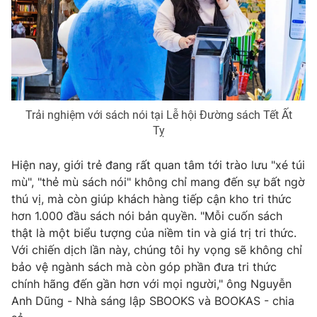
Ðiện thoại Thời báo VTV:
024.66 897 897
Email:
toasoan@vtv.vn
Liên hệ quảng cáo:
024-7300.7108
Trải nghiệm với sách nói tại Lễ hội Đường sách Tết Ất
Tỵ
Hiện nay, giới trẻ đang rất quan tâm tới trào lưu "xé túi
mù", "thẻ mù sách nói" không chỉ mang đến sự bất ngờ
thú vị, mà còn giúp khách hàng tiếp cận kho tri thức
hơn 1.000 đầu sách nói bản quyền. "Mỗi cuốn sách
thật là một biểu tượng của niềm tin và giá trị tri thức.
® Cấm sao chép dưới mọi hình thức nếu không có sự chấp
Với chiến dịch lần này, chúng tôi hy vọng sẽ không chỉ
thuận bằng văn bản. Ghi rõ nguồn VTV.vn khi phát hành lại
bảo vệ ngành sách mà còn góp phần đưa tri thức
thông tin từ website này.
chính hãng đến gần hơn với mọi người," ông Nguyễn
Anh Dũng - Nhà sáng lập SBOOKS và BOOKAS - chia