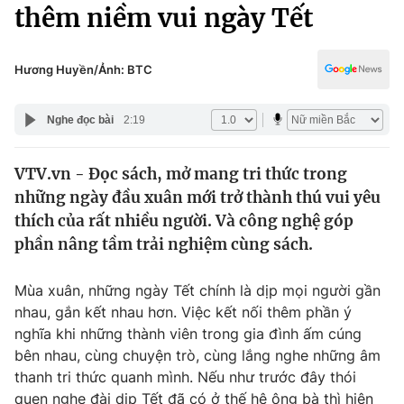
Chính trị
thêm niềm vui ngày Tết
Truyền hình
Văn hóa - Giải trí
Xã hội
Y tế
Hương Huyền/Ảnh: BTC
Đời sống
Pháp luật
Công nghệ
Nghe đọc bài
2:19
Giáo dục
Y tế
VTV.vn - Đọc sách, mở mang tri thức trong
những ngày đầu xuân mới trở thành thú vui yêu
Thế giới
thích của rất nhiều người. Và công nghệ góp
phần nâng tầm trải nghiệm cùng sách.
Tin tức
Kinh tế
Thế giới đó đây
Mùa xuân, những ngày Tết chính là dịp mọi người gần
Tài chính
nhau, gắn kết nhau hơn. Việc kết nối thêm phần ý
Dữ liệu và đời sống
Câu chuyện quốc tế
nghĩa khi những thành viên trong gia đình ấm cúng
Thị trường
bên nhau, cùng chuyện trò, cùng lắng nghe những âm
Truyền hình
Góc doanh nghiệp
thanh tri thức quanh mình. Nếu như trước đây thói
quen nghe đài dịp Tết đã có ở thế hệ ông bà thì hiện