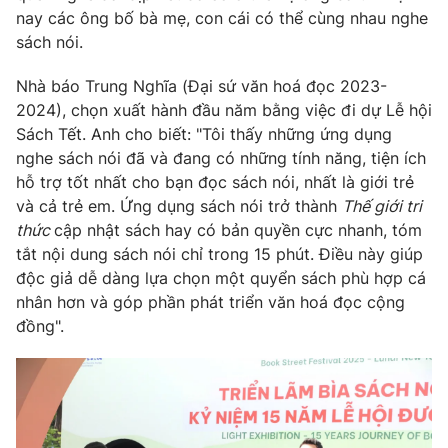
Phim VTV
nay các ông bố bà mẹ, con cái có thể cùng nhau nghe
Giải trí
sách nói.
Hậu trường
Điện ảnh
Đời sống
Nhân vật
Nhà báo Trung Nghĩa (Đại sứ văn hoá đọc 2023-
Âm nhạc
2024), chọn xuất hành đầu năm bằng việc đi dự Lễ hội
Du lịch
Khán giả
Sách Tết. Anh cho biết: "Tôi thấy những ứng dụng
Giáo dục
Sao
nghe sách nói đã và đang có những tính năng, tiện ích
Làm đẹp
Giải sao mai
Tuyển sinh
hỗ trợ tốt nhất cho bạn đọc sách nói, nhất là giới trẻ
Công nghệ
Chất lượng cuộc sống
và cả trẻ em. Ứng dụng sách nói trở thành
Thế giới tri
Học trực tuyến
thức
cập nhật sách hay có bản quyền cực nhanh, tóm
Hitech Công nghệ tương lai
Giao lưu trực tuyến
tắt nội dung sách nói chỉ trong 15 phút. Điều này giúp
Sản phẩm
độc giả dễ dàng lựa chọn một quyển sách phù hợp cá
nhân hơn và góp phần phát triển văn hoá đọc cộng
Lịch phát sóng
Thị trường
đồng".
Tư vấn
Chuyên mục khác
Emagazine
Podcast