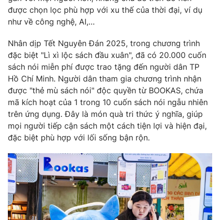
được chọn lọc phù hợp với xu thế của thời đại, ví dụ
như về công nghệ, AI,…
Nhân dịp Tết Nguyên Đán 2025, trong chương trình
THỜI BÁO VTV
đặc biệt "Lì xì lộc sách đầu xuân", đã có 20.000 cuốn
sách nói miễn phí được trao tặng đến người dân TP
Hồ Chí Minh. Người dân tham gia chương trình nhận
được "thẻ mù sách nói" độc quyền từ BOOKAS, chứa
Theo dõi báo trên
mã kích hoạt của 1 trong 10 cuốn sách nói ngẫu nhiên
trên ứng dụng. Đây là món quà tri thức ý nghĩa, giúp
Cơ quan chủ quản:
Đài Truyền hình Việt Nam
mọi người tiếp cận sách một cách tiện lợi và hiện đại,
Cơ quan báo chí:
Thời báo VTV
đặc biệt phù hợp với lối sống bận rộn.
Giấy phép hoạt động báo in và báo điện tử số 483/GP-BTTTT
cấp ngày 29/12/2023
Tổng Biên tập:
Vũ Thanh Thủy
Phó Tổng Biên tập:
Nguyễn Thị Mỹ Hạnh, Phạm Quốc Thắng,
Nguyễn Trọng Ninh
Tổng đài VTV:
024.38 355 931 - 024.38 355 932