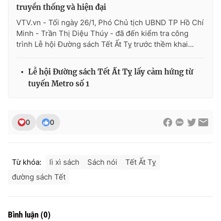
truyền thống và hiện đại
VTV.vn - Tối ngày 26/1, Phó Chủ tịch UBND TP Hồ Chí
Minh - Trần Thị Diệu Thúy - đã đến kiểm tra công
trình Lễ hội Đường sách Tết Ất Tỵ trước thềm khai...
Lễ hội Đường sách Tết Ất Tỵ lấy cảm hứng từ
tuyến Metro số 1
0
0
Từ khóa:
lì xì sách
Sách nói
Tết Ất Tỵ
đường sách Tết
Bình luận
(
0
)