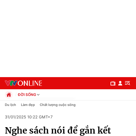
ĐỜI SỐNG
Chính trị
Du lịch
Làm đẹp
Chất lượng cuộc sống
Xã hội
31/01/2025 10:22 GMT+7
Pháp luật
Chuyên mục
Kinh tế
Nghe sách nói để gắn kết
Thể thao