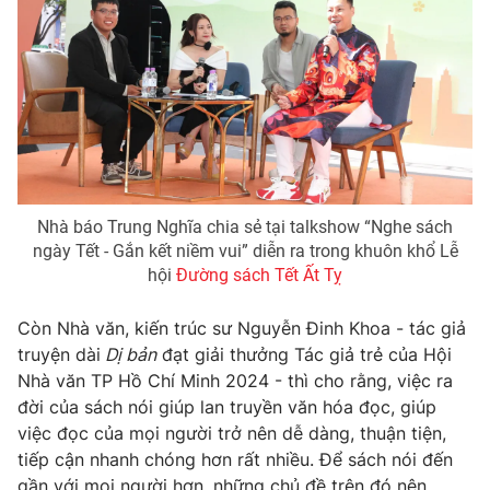
Photo
Infographic
Video
Shorts video
VTV Money
VTV Thể thao
VTV Sức khoẻ
Bất động sản
Nhà báo Trung Nghĩa chia sẻ tại talkshow “Nghe sách
ngày Tết - Gắn kết niềm vui” diễn ra trong khuôn khổ Lễ
hội
Đường sách Tết Ất Tỵ
Thị trường 24h
Tấm lòng Việt
Còn Nhà văn, kiến trúc sư Nguyễn Đinh Khoa - tác giả
VTV4
Vươn mình bằng AI
truyện dài
Dị bản
đạt giải thưởng Tác giả trẻ của Hội
Nhà văn TP Hồ Chí Minh 2024 - thì cho rằng, việc ra
đời của sách nói giúp lan truyền văn hóa đọc, giúp
VTV9
VTV8
việc đọc của mọi người trở nên dễ dàng, thuận tiện,
tiếp cận nhanh chóng hơn rất nhiều. Để sách nói đến
Liên hệ tòa soạn
English
gần với mọi người hơn, những chủ đề trên đó nên