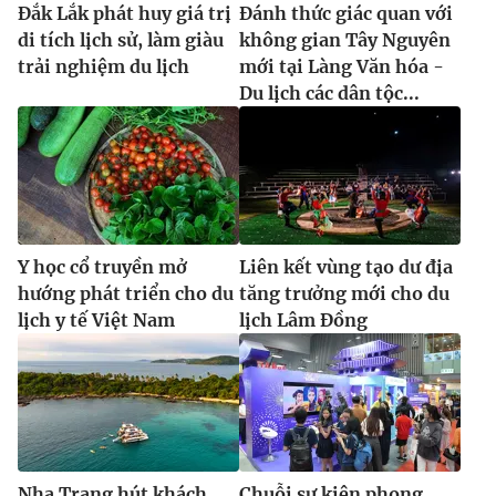
Đắk Lắk phát huy giá trị
Đánh thức giác quan với
di tích lịch sử, làm giàu
không gian Tây Nguyên
trải nghiệm du lịch
mới tại Làng Văn hóa -
Du lịch các dân tộc...
Y học cổ truyền mở
Liên kết vùng tạo dư địa
hướng phát triển cho du
tăng trưởng mới cho du
lịch y tế Việt Nam
lịch Lâm Đồng
Nha Trang hút khách
Chuỗi sự kiện phong