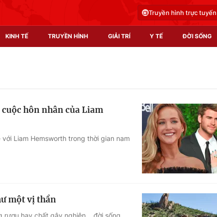
Truyền hình trực tuyến
KINH TẾ
TRUYỀN HÌNH
GIẢI TRÍ
Y TẾ
ĐỜI SỐNG
Pháp luật
Y tế
Truyền hình
Multimedia
g cuộc hôn nhân của Liam
Phim VTV
Video
Hậu trường
Shorts video
ệ với Liam Hemsworth trong thời gian nam
Nhân vật
Podcast
Khán giả
EMagazine
Giải sao mai
Photo
ư một vị thần
Infographic
rượu hay chất gây nghiện... đời sống