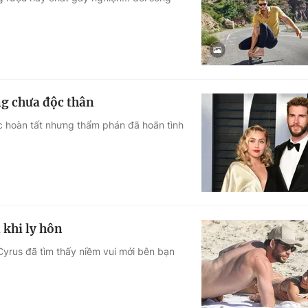
Góc ảnh
Giáo dục
Công nghệ
Tuyển sinh
Hitech Công ng
g chưa độc thân
Học trực tuyến
Sản phẩm
c hoàn tất nhưng thẩm phán đã hoãn tình
g
Thị trường
Tư vấn
khi ly hôn
yrus đã tìm thấy niềm vui mới bên bạn