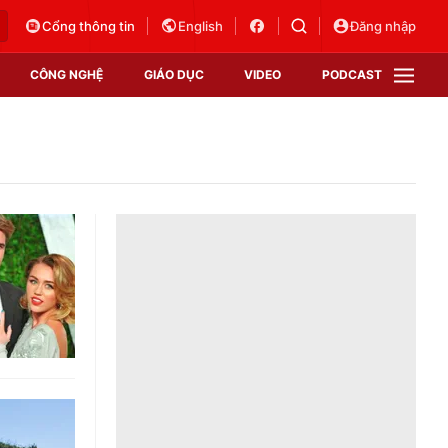
Cổng thông tin
English
Đăng nhập
CÔNG NGHỆ
GIÁO DỤC
VIDEO
PODCAST
VTV Money
VTV Thể thao
VTV Sức khoẻ
Bất động sản
Thị trường 24h
Tấm lòng Việt
Vươn mình bằng AI
VTV4
VTV8
VTV9
Lịch phát sóng
Giao lưu trực tuyến
Sự kiện