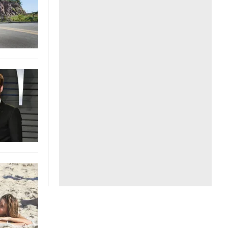
Liên hệ toà soạn
hệ tương lai