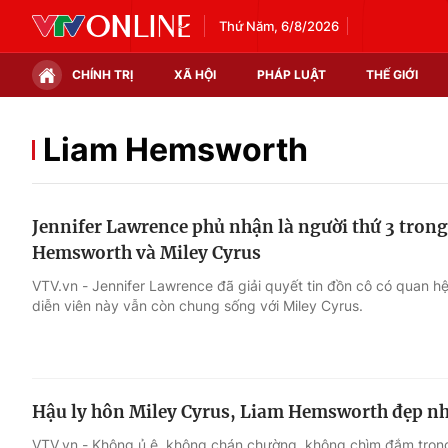
Thứ Năm, 6/8/2026
CHÍNH TRỊ
XÃ HỘI
PHÁP LUẬT
THẾ GIỚI
Chính trị
Xã hội
Liam Hemsworth
Thế giới
Kinh tế
Jennifer Lawrence phủ nhận là người thứ 3 tron
Tin tức
Tài chính
Hemsworth và Miley Cyrus
Thế giới đó đây
Thị trường
VTV.vn - Jennifer Lawrence đã giải quyết tin đồn cô có quan h
diễn viên này vẫn còn chung sống với Miley Cyrus.
Câu chuyện quốc tế
Góc doanh nghiệp
Dữ liệu và đời sống
Hậu ly hôn Miley Cyrus, Liam Hemsworth đẹp nh
VTV.vn - Không ủ ê, không chán chường, không chìm đắm trong 