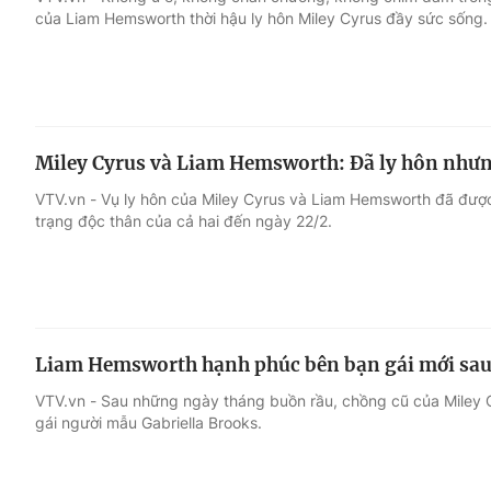
của Liam Hemsworth thời hậu ly hôn Miley Cyrus đầy sức sống.
Giải trí
Đời sống
Điện ảnh
Du lịch
Miley Cyrus và Liam Hemsworth: Đã ly hôn nhưn
Âm nhạc
Làm đẹp
VTV.vn - Vụ ly hôn của Miley Cyrus và Liam Hemsworth đã đượ
trạng độc thân của cả hai đến ngày 22/2.
Sao
Chất lượng cuộc sốn
Liam Hemsworth hạnh phúc bên bạn gái mới sau 
VTV.vn - Sau những ngày tháng buồn rầu, chồng cũ của Miley C
gái người mẫu Gabriella Brooks.