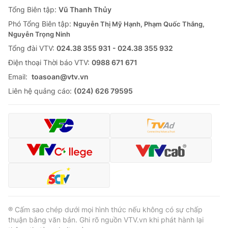
Giao lưu trực tuyến
Tổng Biên tập:
Vũ Thanh Thủy
Sản phẩm
Phó Tổng Biên tập:
Nguyễn Thị Mỹ Hạnh, Phạm Quốc Thắng,
Lịch phát sóng
Thị trường
Nguyễn Trọng Ninh
Tổng đài VTV:
024.38 355 931 - 024.38 355 932
Tư vấn
Ðiện thoại Thời báo VTV:
0988 671 671
Chuyên mục khác
Email:
toasoan@vtv.vn
Emagazine
Podcast
Liên hệ quảng cáo:
(024) 626 79595
Photo
Infographic
Video
Shorts video
VTV Money
VTV Thể thao
VTV Sức khoẻ
Bất động sản
® Cấm sao chép dưới mọi hình thức nếu không có sự chấp
thuận bằng văn bản. Ghi rõ nguồn VTV.vn khi phát hành lại