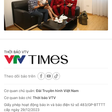
Tin tức
Kinh tế
Thế giới đó đây
Tài chính
Dữ liệu và đời sống
Câu chuyện quốc tế
Thị trường
Truyền hình
Góc doanh nghiệp
Phim VTV
THỜI BÁO VTV
Giải trí
Hậu trường
Điện ảnh
Đời sống
Nhân vật
Âm nhạc
Theo dõi báo trên
Du lịch
Khán giả
Giáo dục
Sao
Làm đẹp
Giải sao mai
Cơ quan chủ quản:
Đài Truyền hình Việt Nam
Tuyển sinh
Công nghệ
Cơ quan báo chí:
Thời báo VTV
Chất lượng cuộc sống
Học trực tuyến
Giấy phép hoạt động báo in và báo điện tử số 483/GP-BTTTT
Hitech Công nghệ tương lai
cấp ngày 29/12/2023