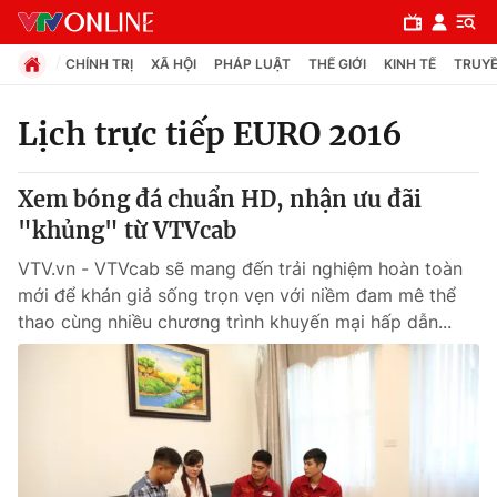
CHÍNH TRỊ
XÃ HỘI
PHÁP LUẬT
THẾ GIỚI
KINH TẾ
TRUYỀ
Lịch trực tiếp EURO 2016
Chuyên mục
Xem bóng đá chuẩn HD, nhận ưu đãi
Chính trị
"khủng" từ VTVcab
VTV.vn - VTVcab sẽ mang đến trải nghiệm hoàn toàn
Xã hội
mới để khán giả sống trọn vẹn với niềm đam mê thể
thao cùng nhiều chương trình khuyến mại hấp dẫn...
Pháp luật
Y tế
Thế giới