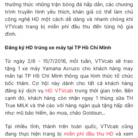
thưởng thức những trận bóng đá hấp dẫn, các chương
Photo
Infographic
trình truyền hình yêu thích, khán giả có thể làm chủ
công nghệ HD một cách dễ dàng và nhanh chóng khi
VTVcab trang bị miễn phí đầu thu đến từng hộ gia
Video
Shorts video
đình.
VTV Money
VTV Thể thao
Đăng ký HD trúng xe máy tại TP Hồ Chí Minh
Từ ngày 2/6 - 15/7/2016, mỗi tuần, VTVcab sẽ trao
VTV Sức khoẻ
Bất động sản
tặng 1 xe máy Yamaha Acruzo cho khách hàng may
mắn tại TP Hồ Chí Minh thông qua hình thức tổ chức
Thị trường 24h
Tấm lòng Việt
bốc thăm. Cơ hội này dành cho tất cả khách hàng
đăng ký dịch vụ
HD VTVcab
trong thời gian trên. Bên
cạnh đó, khách hàng còn nhận ngay 1 thùng sữa TH
VTV4
Vươn mình bằng AI
True MILK và thẻ cào với hàng ngàn quà tặng hấp dẫn
như: mũ bảo hiểm, áo mưa, chảo Goldsun...
VTV9
VTV8
Tại nhiều tỉnh, thành trên toàn quốc, VTVcab cũng
đang thực hiện trang bị
miễn phí đầu thu HD
và xem
Liên hệ tòa soạn
English