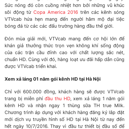
Phim VTV
Sức nóng đó còn cuồng nhiệt hơn bởi những vũ khúc
Giải trí
sôi động từ
Copa America 2016
trên các kênh sóng
Hậu trường
Điện ảnh
VTVcab hứa hẹn mang đến người hâm mộ đại tiệc
Đời sống
Nhân vật
bóng đá từ các các đấu trường hàng đầu thế giới.
Âm nhạc
Du lịch
Khán giả
Đón mùa giải mới, VTVcab mang đến cơ hội lớn để
Giáo dục
Sao
khán giả thưởng thức trọn vẹn không khí sống động
Làm đẹp
Giải sao mai
Tuyển sinh
của các trận cầu đỉnh cao với chất lượng sắc nét,
Công nghệ
Chất lượng cuộc sống
chuẩn HD. Cùng với đó, hàng loạt ưu đãi hấp dẫn cũng
Học trực tuyến
được VTVcab triển khai.
Hitech Công nghệ tương lai
Giao lưu trực tuyến
Xem xả láng 01 năm gói kênh HD tại Hà Nội
Sản phẩm
Lịch phát sóng
Thị trường
Chỉ với 600.000 đồng, khách hàng sẽ được VTVcab
trang bị miễn phí
đầu thu HD
, xem xả láng 1 năm gói
Tư vấn
kênh HD và nhận ngay 1 thùng sữa TH true Milk.
Chuyên mục khác
Chương trình áp dụng với khách hàng đăng ký lắp đặt
mới dịch vụ truyền hình số HD tại Hà Nội từ nay đến
Emagazine
Podcast
hết ngày 10/7/2016. Thay vì đầu tư thiết bị đầu số để