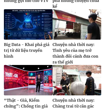
những gợi mở cho VTV
phá những chuyện chưa
kể
Big Data - Khai phá giá
Chuyện nhà thời nay:
trị từ dữ liệu truyền
Tình yêu của mẹ trở
hình
thành đôi cánh đưa con
ra thế giới
“Thật - Giả, Kiểm
Chuyện nhà thời nay:
chứng”: Chống tin giả
Chàng trai từ căn gác