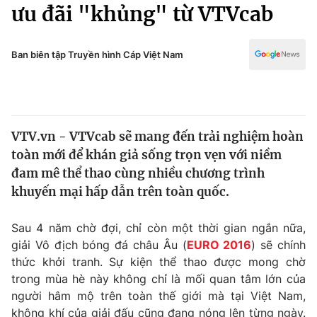
Chính trị
ưu đãi "khủng" từ VTVcab
Truyền hình
Văn hóa - Giải trí
Xã hội
Y tế
Ban biên tập Truyền hình Cáp Việt Nam
Đời sống
Pháp luật
Công nghệ
Giáo dục
Y tế
VTV.vn - VTVcab sẽ mang đến trải nghiệm hoàn
toàn mới để khán giả sống trọn vẹn với niềm
Thế giới
đam mê thể thao cùng nhiều chương trình
khuyến mại hấp dẫn trên toàn quốc.
Tin tức
Kinh tế
Thế giới đó đây
Sau 4 năm chờ đợi, chỉ còn một thời gian ngắn nữa,
Tài chính
giải Vô địch bóng đá châu Âu (
EURO 2016
) sẽ chính
Dữ liệu và đời sống
Câu chuyện quốc tế
thức khởi tranh. Sự kiện thể thao được mong chờ
Thị trường
trong mùa hè này không chỉ là mối quan tâm lớn của
Truyền hình
Góc doanh nghiệp
người hâm mộ trên toàn thế giới mà tại Việt Nam,
không khí của giải đấu cũng đang nóng lên từng ngày.