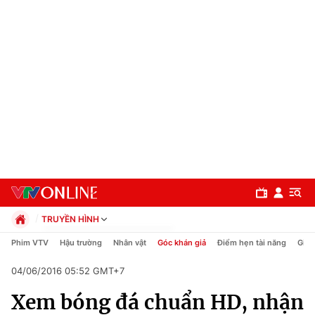
TRUYỀN HÌNH
Chính trị
Phim VTV
Hậu trường
Nhân vật
Góc khán giả
Điểm hẹn tài năng
Giải
Xã hội
04/06/2016 05:52 GMT+7
Pháp luật
Chuyên mục
Kinh tế
Xem bóng đá chuẩn HD, nhận
Thể thao