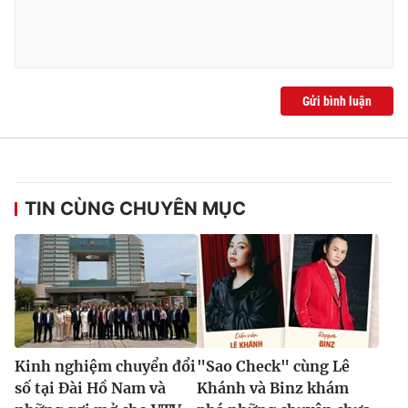
Gửi bình luận
TIN CÙNG CHUYÊN MỤC
Kinh nghiệm chuyển đổi
"Sao Check" cùng Lê
số tại Đài Hồ Nam và
Khánh và Binz khám