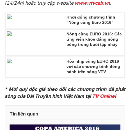
(24/24h) hoặc truy cập website
www.vtvcab.vn
.
Ðiện thoại Thời báo VTV:
024.66 897 897
Email:
toasoan@vtv.vn
Khởi động chương trình
Liên hệ quảng cáo:
024-7300.7108
"Nóng cùng Euro 2016"
Nóng cùng EURO 2016: Các
ứng viên khoe dáng nóng
bỏng trong buổi tập nhảy
Hòa nhịp cùng EURO 2016
với các chương trình đồng
hành trên sóng VTV
* Mời quý độc giả theo dõi các chương trình đã phát
sóng của Đài Truyền hình Việt Nam tại
TV Online
!
® Cấm sao chép dưới mọi hình thức nếu không có sự chấp
thuận bằng văn bản. Ghi rõ nguồn VTV.vn khi phát hành lại
thông tin từ website này.
Tin liên quan