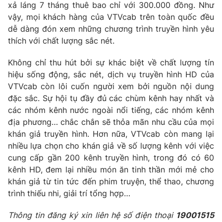
xả láng 7 tháng thuê bao chỉ với 300.000 đồng. Như
vậy, mọi khách hàng của VTVcab trên toàn quốc đều
dễ dàng đón xem những chương trình truyền hình yêu
thích với chất lượng sắc nét.
THỜI BÁO VTV
Không chỉ thu hút bởi sự khác biệt về chất lượng tín
hiệu sống động, sắc nét, dịch vụ truyền hình HD của
VTVcab còn lôi cuốn người xem bởi nguồn nội dung
Theo dõi báo trên
đặc sắc. Sự hội tụ đầy đủ các chùm kênh hay nhất và
các nhóm kênh nước ngoài nổi tiếng, các nhóm kênh
địa phương… chắc chắn sẽ thỏa mãn nhu cầu của mọi
Cơ quan chủ quản:
Đài Truyền hình Việt Nam
khán giả truyền hình. Hơn nữa, VTVcab còn mang lại
Cơ quan báo chí:
Thời báo VTV
nhiều lựa chọn cho khán giả về số lượng kênh với việc
Giấy phép hoạt động báo in và báo điện tử số 483/GP-BTTTT
cung cấp gần 200 kênh truyền hình, trong đó có 60
cấp ngày 29/12/2023
kênh HD, đem lại nhiều món ăn tinh thần mới mẻ cho
Tổng Biên tập:
Vũ Thanh Thủy
khán giả từ tin tức đến phim truyện, thể thao, chương
Phó Tổng Biên tập:
Nguyễn Thị Mỹ Hạnh, Phạm Quốc Thắng,
trình thiếu nhi, giải trí tổng hợp…
Nguyễn Trọng Ninh
Tổng đài VTV:
024.38 355 931 - 024.38 355 932
Thông tin đăng ký xin liên hệ số điện thoại
19001515