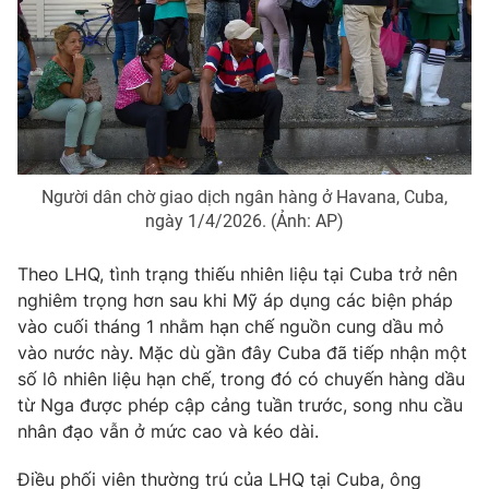
Phim VTV
Giải trí
Hậu trường
Điện ảnh
Đời sống
Nhân vật
Âm nhạc
Du lịch
Khán giả
Giáo dục
Sao
Làm đẹp
Giải sao mai
Tuyển sinh
Người dân chờ giao dịch ngân hàng ở Havana, Cuba,
Công nghệ
Chất lượng cuộc sống
ngày 1/4/2026. (Ảnh: AP)
Học trực tuyến
Hitech Công nghệ tương lai
Theo LHQ, tình trạng thiếu nhiên liệu tại Cuba trở nên
Giao lưu trực tuyến
nghiêm trọng hơn sau khi Mỹ áp dụng các biện pháp
Sản phẩm
vào cuối tháng 1 nhằm hạn chế nguồn cung dầu mỏ
Lịch phát sóng
Thị trường
vào nước này. Mặc dù gần đây Cuba đã tiếp nhận một
số lô nhiên liệu hạn chế, trong đó có chuyến hàng dầu
Tư vấn
từ Nga được phép cập cảng tuần trước, song nhu cầu
Chuyên mục khác
nhân đạo vẫn ở mức cao và kéo dài.
Emagazine
Podcast
Điều phối viên thường trú của LHQ tại Cuba, ông