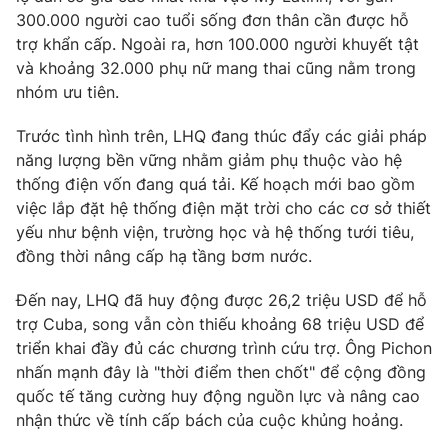
Ðiện thoại Thời báo VTV:
024.66 897 897
300.000 người cao tuổi sống đơn thân cần được hỗ
Email:
toasoan@vtv.vn
trợ khẩn cấp. Ngoài ra, hơn 100.000 người khuyết tật
Liên hệ quảng cáo:
024-7300.7108
và khoảng 32.000 phụ nữ mang thai cũng nằm trong
nhóm ưu tiên.
Trước tình hình trên, LHQ đang thúc đẩy các giải pháp
năng lượng bền vững nhằm giảm phụ thuộc vào hệ
thống điện vốn đang quá tải. Kế hoạch mới bao gồm
việc lắp đặt hệ thống điện mặt trời cho các cơ sở thiết
yếu như bệnh viện, trường học và hệ thống tưới tiêu,
đồng thời nâng cấp hạ tầng bơm nước.
Đến nay, LHQ đã huy động được 26,2 triệu USD để hỗ
trợ Cuba, song vẫn còn thiếu khoảng 68 triệu USD để
triển khai đầy đủ các chương trình cứu trợ. Ông Pichon
® Cấm sao chép dưới mọi hình thức nếu không có sự chấp
thuận bằng văn bản. Ghi rõ nguồn VTV.vn khi phát hành lại
nhấn mạnh đây là "thời điểm then chốt" để cộng đồng
thông tin từ website này.
quốc tế tăng cường huy động nguồn lực và nâng cao
nhận thức về tính cấp bách của cuộc khủng hoảng.