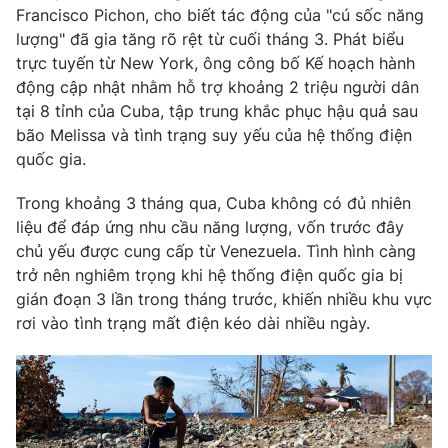
Francisco Pichon, cho biết tác động của "cú sốc năng
Photo
Infographic
lượng" đã gia tăng rõ rệt từ cuối tháng 3. Phát biểu
trực tuyến từ New York, ông công bố Kế hoạch hành
động cập nhật nhằm hỗ trợ khoảng 2 triệu người dân
Video
Shorts video
tại 8 tỉnh của Cuba, tập trung khắc phục hậu quả sau
bão Melissa và tình trạng suy yếu của hệ thống điện
VTV Money
VTV Thể thao
quốc gia.
Trong khoảng 3 tháng qua, Cuba không có đủ nhiên
VTV Sức khoẻ
Bất động sản
liệu để đáp ứng nhu cầu năng lượng, vốn trước đây
chủ yếu được cung cấp từ Venezuela. Tình hình càng
Thị trường 24h
Tấm lòng Việt
trở nên nghiêm trọng khi hệ thống điện quốc gia bị
gián đoạn 3 lần trong tháng trước, khiến nhiều khu vực
VTV4
Vươn mình bằng AI
rơi vào tình trạng mất điện kéo dài nhiều ngày.
VTV9
VTV8
Liên hệ tòa soạn
English