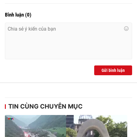
Bình luận
(
0
)
Gửi bình luận
TIN CÙNG CHUYÊN MỤC