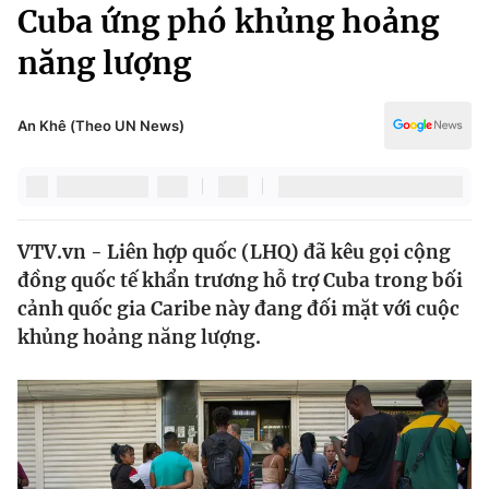
Chính trị
Cuba ứng phó khủng hoảng
Truyền hình
năng lượng
Văn hóa - Giải trí
Xã hội
Y tế
Đời sống
An Khê (Theo UN News)
Pháp luật
Công nghệ
Giáo dục
Y tế
VTV.vn - Liên hợp quốc (LHQ) đã kêu gọi cộng
Thế giới
đồng quốc tế khẩn trương hỗ trợ Cuba trong bối
Tin tức
cảnh quốc gia Caribe này đang đối mặt với cuộc
Kinh tế
khủng hoảng năng lượng.
Thế giới đó đây
Tài chính
Dữ liệu và đời sống
Câu chuyện quốc tế
Thị trường
Truyền hình
Góc doanh nghiệp