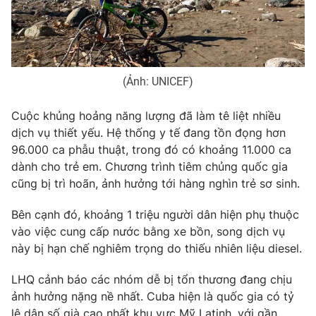
THỜI BÁO VTV
(Ảnh: UNICEF)
Cuộc khủng hoảng năng lượng đã làm tê liệt nhiều
dịch vụ thiết yếu. Hệ thống y tế đang tồn đọng hơn
Theo dõi báo trên
96.000 ca phẫu thuật, trong đó có khoảng 11.000 ca
dành cho trẻ em. Chương trình tiêm chủng quốc gia
Cơ quan chủ quản:
Đài Truyền hình Việt Nam
cũng bị trì hoãn, ảnh hưởng tới hàng nghìn trẻ sơ sinh.
Cơ quan báo chí:
Thời báo VTV
Bên cạnh đó, khoảng 1 triệu người dân hiện phụ thuộc
Giấy phép hoạt động báo in và báo điện tử số 483/GP-BTTTT
cấp ngày 29/12/2023
vào việc cung cấp nước bằng xe bồn, song dịch vụ
này bị hạn chế nghiêm trọng do thiếu nhiên liệu diesel.
Tổng Biên tập:
Vũ Thanh Thủy
Phó Tổng Biên tập:
Nguyễn Thị Mỹ Hạnh, Phạm Quốc Thắng,
LHQ cảnh báo các nhóm dễ bị tổn thương đang chịu
Nguyễn Trọng Ninh
ảnh hưởng nặng nề nhất. Cuba hiện là quốc gia có tỷ
Tổng đài VTV:
024.38 355 931 - 024.38 355 932
lệ dân số già cao nhất khu vực Mỹ Latinh, với gần