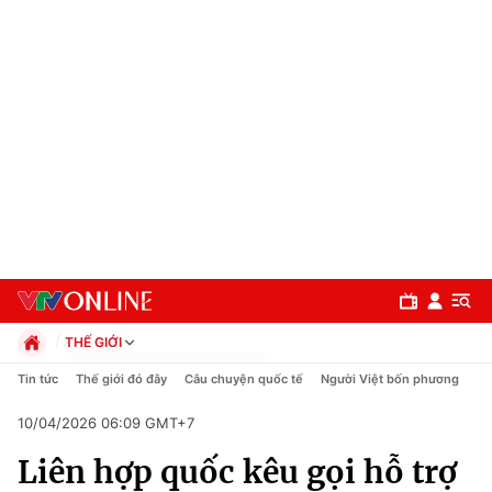
THẾ GIỚI
Chính trị
Tin tức
Thế giới đó đây
Câu chuyện quốc tế
Người Việt bốn phương
Xã hội
10/04/2026 06:09 GMT+7
Pháp luật
Chuyên mục
Kinh tế
Liên hợp quốc kêu gọi hỗ trợ
Thể thao