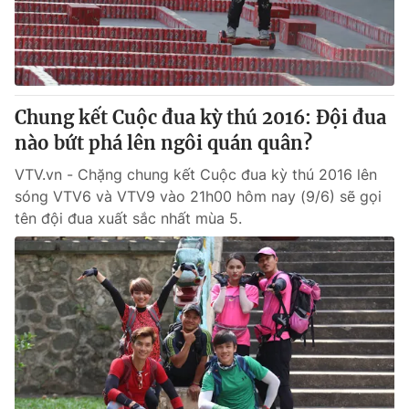
Tin tức
Kinh tế
Thế giới đó đây
Tài chính
Dữ liệu và đời sống
Câu chuyện quốc tế
Thị trường
Chung kết Cuộc đua kỳ thú 2016: Đội đua
nào bứt phá lên ngôi quán quân?
Truyền hình
Góc doanh nghiệp
VTV.vn - Chặng chung kết Cuộc đua kỳ thú 2016 lên
Phim VTV
Giải trí
sóng VTV6 và VTV9 vào 21h00 hôm nay (9/6) sẽ gọi
Hậu trường
tên đội đua xuất sắc nhất mùa 5.
Điện ảnh
Đời sống
Nhân vật
Âm nhạc
Du lịch
Khán giả
Giáo dục
Sao
Làm đẹp
Giải sao mai
Tuyển sinh
Công nghệ
Chất lượng cuộc sống
Học trực tuyến
Hitech Công nghệ tương lai