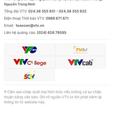
Thị trường 24h
Tấm lòng Việt
Nguyễn Trọng Ninh
Tổng đài VTV:
024.38 355 931 - 024.38 355 932
VTV4
Vươn mình bằng AI
Ðiện thoại Thời báo VTV:
0988 671 671
Email:
toasoan@vtv.vn
VTV9
VTV8
Liên hệ quảng cáo:
(024) 626 79595
Liên hệ tòa soạn
English
THỜI BÁO VTV
® Cấm sao chép dưới mọi hình thức nếu không có sự chấp
thuận bằng văn bản. Ghi rõ nguồn VTV.vn khi phát hành lại
Theo dõi báo trên
thông tin từ website này.
Cơ quan chủ quản:
Đài Truyền hình Việt Nam