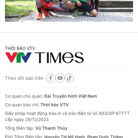
Giao lưu trực tuyến
Sản phẩm
Lịch phát sóng
Thị trường
Tư vấn
Chuyên mục khác
THỜI BÁO VTV
Emagazine
Podcast
Photo
Infographic
Theo dõi báo trên
Video
Shorts video
Cơ quan chủ quản:
Đài Truyền hình Việt Nam
Cơ quan báo chí:
Thời báo VTV
VTV Money
VTV Thể thao
Giấy phép hoạt động báo in và báo điện tử số 483/GP-BTTTT
cấp ngày 29/12/2023
VTV Sức khoẻ
Bất động sản
Tổng Biên tập:
Vũ Thanh Thủy
Phó Tổng Biên tập:
Nguyễn Thị Mỹ Hạnh, Phạm Quốc Thắng,