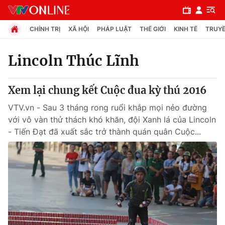
CHÍNH TRỊ
XÃ HỘI
PHÁP LUẬT
THẾ GIỚI
KINH TẾ
TRUYỀ
Lincoln Thúc Lĩnh
Chuyên mục
Xem lại chung kết Cuộc đua kỳ thú 2016
Chính trị
VTV.vn - Sau 3 tháng rong ruổi khắp mọi nẻo đường
với vô vàn thử thách khó khăn, đội Xanh lá của Lincoln
Xã hội
- Tiến Đạt đã xuất sắc trở thành quán quân Cuộc...
Pháp luật
Y tế
Thế giới