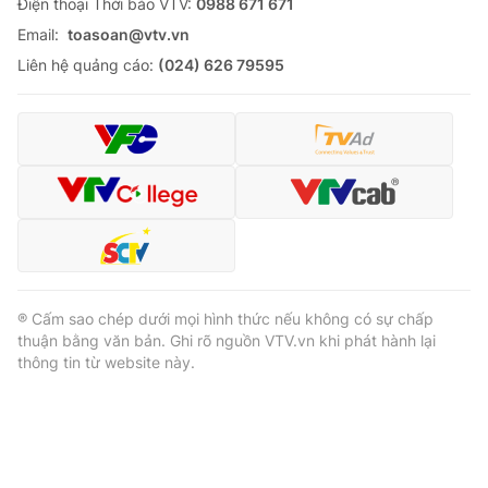
Ðiện thoại Thời báo VTV:
0988 671 671
Email:
toasoan@vtv.vn
Liên hệ quảng cáo:
(024) 626 79595
® Cấm sao chép dưới mọi hình thức nếu không có sự chấp
thuận bằng văn bản. Ghi rõ nguồn VTV.vn khi phát hành lại
thông tin từ website này.