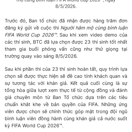
Ðiện thoại Thời báo VTV:
024.66 897 897
8/5/2026.
Email:
toasoan@vtv.vn
Liên hệ quảng cáo:
024-7300.7108
Trước đó, Ban tổ chức đã nhận được hàng trăm đơn
đăng ký gửi về cuộc thi
Người hâm mộ cùng bình luận
FIFA World Cup 2026™.
Sau khi xem video demo của
các thí sinh, BTC đã lựa chọn được 23 thí sinh tốt nhất
tham gia buổi phỏng vấn cũng như thử giọng tại
trường quay vào sáng 8/5/2026.
Sau khi phần thi của 23 thí sinh hoàn tất, quy trình lựa
chọn sẽ được thực hiện sẽ đề cao tính khách quan và
sự tương tác với khán giả. Kết quả cuối cùng là sự
tổng hòa giữa lượt xem thực tế từ cộng đồng và đánh
giá chuyên môn từ Ban Tổ chức dựa trên các tiêu
® Cấm sao chép dưới mọi hình thức nếu không có sự chấp
chuẩn khắt khe về bản quyền của FIFA. Những ứng
thuận bằng văn bản. Ghi rõ nguồn VTV.vn khi phát hành lại
viên được chọn sẽ chính thức góp mặt trong đội ngũ
thông tin từ website này.
bình luận viên đồng hành cùng khán giả cả nước suốt
kỳ FIFA World Cup 2026™.