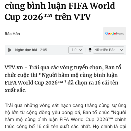
Chính trị
cùng bình luận FIFA World
Truyền hình
Cup 2026™ trên VTV
Văn hóa - Giải trí
Xã hội
Y tế
Đời sống
Bảo Hân
Pháp luật
Công nghệ
Giáo dục
Nghe đọc bài
2:05
Y tế
VTV.vn - Trải qua các vòng tuyển chọn, Ban tổ
Thế giới
chức cuộc thi "Người hâm mộ cùng bình luận
Tin tức
FIFA World Cup 2026™" đã chọn ra 16 cái tên
Kinh tế
xuất sắc.
Thế giới đó đây
Tài chính
Dữ liệu và đời sống
Câu chuyện quốc tế
Trải qua những vòng sát hạch căng thẳng cùng sự ủng
Thị trường
hộ lớn từ cộng đồng yêu bóng đá, Ban tổ chức "Người
hâm mộ cùng bình luận FIFA World Cup 2026™" chính
Truyền hình
Góc doanh nghiệp
thức công bố 16 cái tên xuất sắc nhất. Họ chính là đại