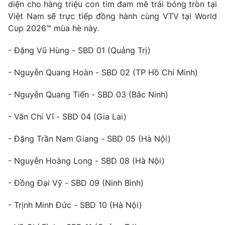
Phim VTV
diện cho hàng triệu con tim đam mê trái bóng tròn tại
Giải trí
Việt Nam sẽ trực tiếp đồng hành cùng VTV tại World
Hậu trường
Cup 2026™ mùa hè này.
Điện ảnh
Đời sống
Nhân vật
- Đặng Vũ Hùng - SBD 01 (Quảng Trị)
Âm nhạc
Du lịch
Khán giả
Giáo dục
Sao
- Nguyễn Quang Hoàn - SBD 02 (TP Hồ Chí Minh)
Làm đẹp
Giải sao mai
Tuyển sinh
- Nguyễn Quang Tiến - SBD 03 (Bắc Ninh)
Công nghệ
Chất lượng cuộc sống
Học trực tuyến
- Văn Chí Vĩ - SBD 04 (Gia Lai)
Hitech Công nghệ tương lai
Giao lưu trực tuyến
- Đặng Trần Nam Giang - SBD 05 (Hà Nội)
Sản phẩm
Lịch phát sóng
Thị trường
- Nguyễn Hoàng Long - SBD 08 (Hà Nội)
Tư vấn
- Đồng Đại Vỹ - SBD 09 (Ninh Bình)
Chuyên mục khác
- Trịnh Minh Đức - SBD 10 (Hà Nội)
Emagazine
Podcast