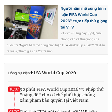
Người hâm mộ cùng bình
luận FIFA World Cup
2026™ trực tiếp thử giọng
tại VTV
VTV.vn - Sáng nay (8/5), buổi
phỏng vấn và thử giọng của
cuộc thi "Người hâm mộ cùng bình luận FIFA World Cup 2026™" đã diễn
ra với sự tham gia của 23 thí sinh.
FIFA World Cup 2026
Dòng sự kiện:
90 phút FIFA World Cup 2026™: Phép thử
10/07
"nặng đô" cho cơ chế phối hợp chống
xâm phạm bản quyền tại Việt Nam
Chủ tịch FIFA nói về tranh cãi VAR trận
08/07