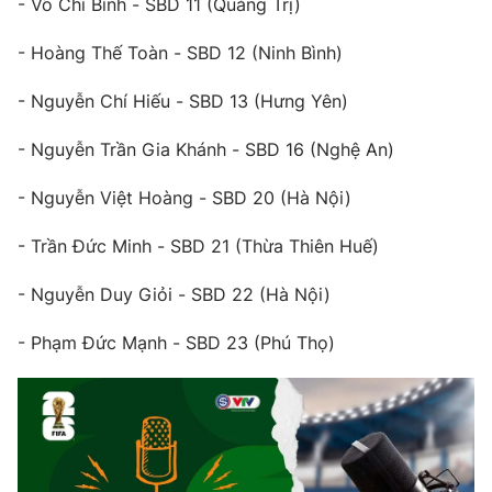
- Võ Chí Bình - SBD 11 (Quảng Trị)
Photo
Infographic
- Hoàng Thế Toàn - SBD 12 (Ninh Bình)
Video
Shorts video
- Nguyễn Chí Hiếu - SBD 13 (Hưng Yên)
- Nguyễn Trần Gia Khánh - SBD 16 (Nghệ An)
VTV Money
VTV Thể thao
- Nguyễn Việt Hoàng - SBD 20 (Hà Nội)
VTV Sức khoẻ
Bất động sản
- Trần Đức Minh - SBD 21 (Thừa Thiên Huế)
Thị trường 24h
Tấm lòng Việt
- Nguyễn Duy Giỏi - SBD 22 (Hà Nội)
- Phạm Đức Mạnh - SBD 23 (Phú Thọ)
VTV4
Vươn mình bằng AI
VTV9
VTV8
Liên hệ tòa soạn
English