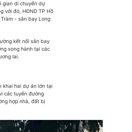
i gian di chuyển dự
ùng với đó, HĐND TP Hồ
ồ Tràm - sân bay Long
ường kết nối sân bay
ờng song hành tại các
ương lai.
 khai hai dự án lớn tại
i các tuyến đường
ờng hợp nhà, đất bị