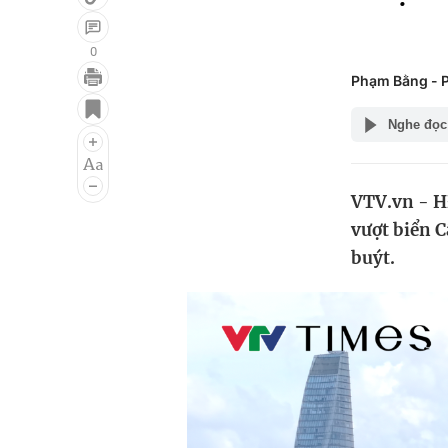
0
Phạm Bằng - 
Giải trí
Đời sống
Nghe đọc
Điện ảnh
Du lịch
Âm nhạc
Làm đẹp
VTV.vn - H
Sao
Chất lượng cuộc sốn
vượt biển C
buýt.