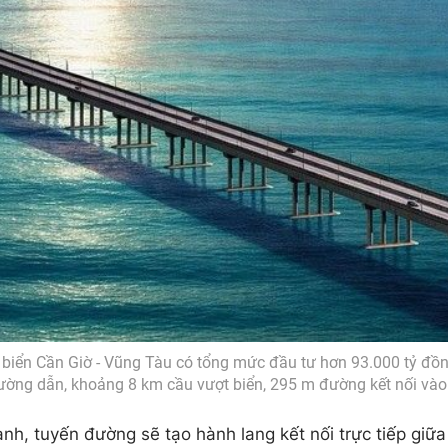
biển Cần Giờ - Vũng Tàu có tổng mức đầu tư hơn 93.000 tỷ đồng
ường dẫn, khoảng 8 km cầu vượt biển, 295 m đường kết nối và
ành, tuyến đường sẽ tạo hành lang kết nối trực tiếp giữ