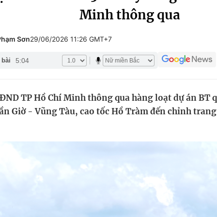
Minh thông qua
Góc ảnh
Phạm Sơn
29/06/2026 11:26 GMT+7
Giáo dục
Công nghệ
5:04
 bài
Tuyển sinh
Hitech Công ng
Học trực tuyến
Sản phẩm
ĐND TP Hồ Chí Minh thông qua hàng loạt dự án BT q
g
Thị trường
ần Giờ - Vũng Tàu, cao tốc Hồ Tràm đến chỉnh trang 
Tư vấn