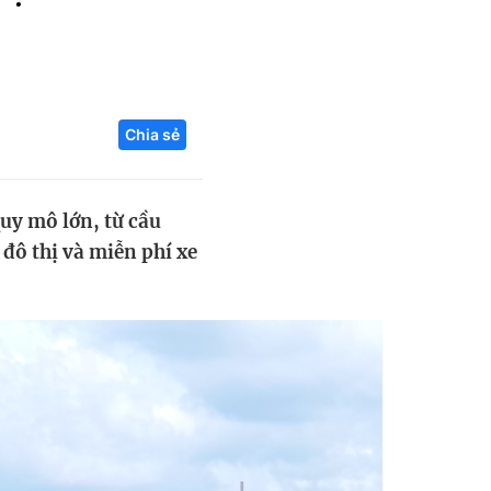
Liên hệ toà soạn
Chia sẻ
hệ tương lai
uy mô lớn, từ cầu
đô thị và miễn phí xe