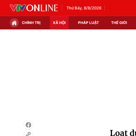
Thứ Bảy, 8/8/2026
CHÍNH TRỊ
XÃ HỘI
PHÁP LUẬT
THẾ GIỚI
Chính trị
Xã hội
Thế giới
Kinh tế
Tin tức
Tài chính
Thế giới đó đây
Thị trường
Câu chuyện quốc tế
Góc doanh nghiệp
Dữ liệu và đời sống
Loạt d