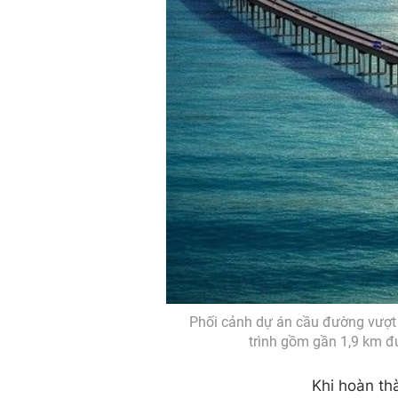
Phối cảnh dự án cầu đường vượt 
trình gồm gần 1,9 km đ
Khi hoàn th