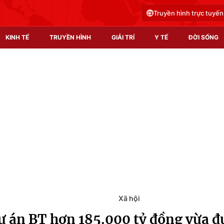
Truyền hình trực tuyến
KINH TẾ
TRUYỀN HÌNH
GIẢI TRÍ
Y TẾ
ĐỜI SỐNG
Pháp luật
Y tế
Truyền hình
Multimedia
Phim VTV
Video
Hậu trường
Shorts video
Nhân vật
Podcast
Khán giả
EMagazine
Giải sao mai
Photo
Xã hội
ự án BT hơn 185.000 tỷ đồng vừa đ
Infographic