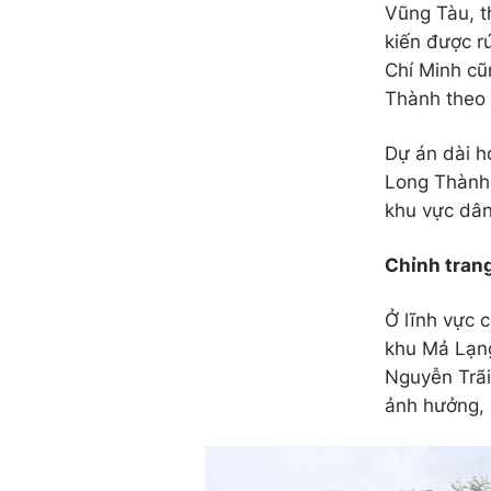
Vũng Tàu, t
kiến được r
Chí Minh cũ
Thành theo 
Dự án dài h
Long Thành 
khu vực dân 
Chỉnh tran
Ở lĩnh vực c
khu Mả Lạng
Nguyễn Trãi
ảnh hưởng, 