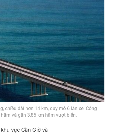
, chiều dài hơn 14 km, quy mô 6 làn xe. Công
o hầm và gần 3,85 km hầm vượt biển.
a khu vực Cần Giờ và