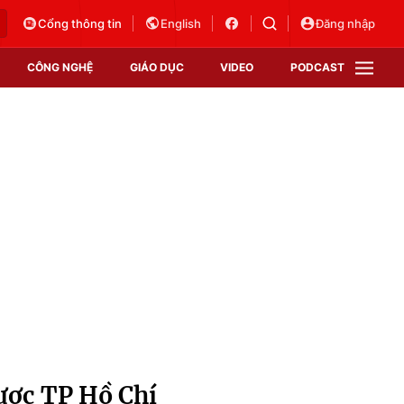
Cổng thông tin
English
Đăng nhập
CÔNG NGHỆ
GIÁO DỤC
VIDEO
PODCAST
VTV Money
VTV Thể thao
VTV Sức khoẻ
Bất động sản
Thị trường 24h
Tấm lòng Việt
Vươn mình bằng AI
VTV4
VTV8
VTV9
Lịch phát sóng
Giao lưu trực tuyến
ược TP Hồ Chí
Sự kiện