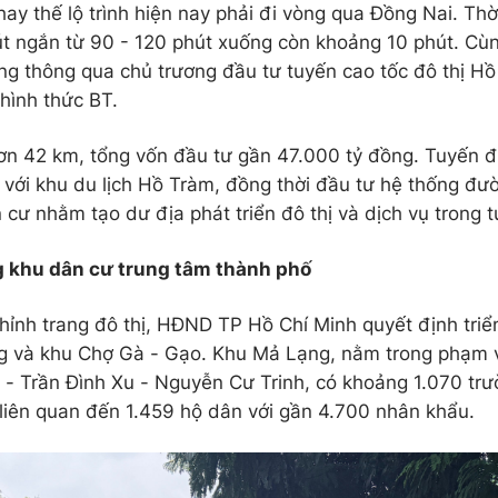
hay thế lộ trình hiện nay phải đi vòng qua Đồng Nai. Thờ
út ngắn từ 90 - 120 phút xuống còn khoảng 10 phút. C
ng thông qua chủ trương đầu tư tuyến cao tốc đô thị H
hình thức BT.
ơn 42 km, tổng vốn đầu tư gần 47.000 tỷ đồng. Tuyến đ
với khu du lịch Hồ Tràm, đồng thời đầu tư hệ thống đư
cư nhằm tạo dư địa phát triển đô thị và dịch vụ trong t
g khu dân cư trung tâm thành phố
hỉnh trang đô thị, HĐND TP Hồ Chí Minh quyết định triển
 và khu Chợ Gà - Gạo. Khu Mả Lạng, nằm trong phạm v
 - Trần Đình Xu - Nguyễn Cư Trinh, có khoảng 1.070 trư
liên quan đến 1.459 hộ dân với gần 4.700 nhân khẩu.