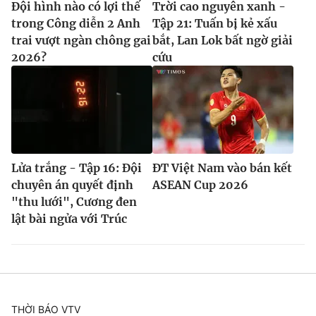
Đội hình nào có lợi thế
Trời cao nguyên xanh -
trong Công diễn 2 Anh
Tập 21: Tuấn bị kẻ xấu
trai vượt ngàn chông gai
bắt, Lan Lok bất ngờ giải
2026?
cứu
Lửa trắng - Tập 16: Đội
ĐT Việt Nam vào bán kết
chuyên án quyết định
ASEAN Cup 2026
"thu lưới", Cương đen
lật bài ngửa với Trúc
THỜI BÁO VTV