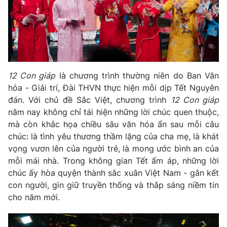
Phim VTV
Giải trí
Hậu trường
Điện ảnh
Đời sống
Nhân vật
Âm nhạc
Du lịch
Khán giả
Giáo dục
Sao
12 Con giáp
là chương trình thường niên do Ban Văn
Làm đẹp
Giải sao mai
hóa - Giải trí, Đài THVN thực hiện mỗi dịp Tết Nguyên
Tuyển sinh
Công nghệ
đán. Với chủ đề Sắc Việt, chương trình
12 Con giáp
Chất lượng cuộc sống
Học trực tuyến
năm nay không chỉ tái hiện những lời chúc quen thuộc,
Hitech Công nghệ tương lai
mà còn khắc họa chiều sâu văn hóa ẩn sau mỗi câu
Giao lưu trực tuyến
chúc: là tình yêu thương thầm lặng của cha mẹ, là khát
Sản phẩm
vọng vươn lên của người trẻ, là mong ước bình an của
Lịch phát sóng
mỗi mái nhà. Trong không gian Tết ấm áp, những lời
Thị trường
chúc ấy hòa quyện thành sắc xuân Việt Nam - gắn kết
Tư vấn
con người, gìn giữ truyền thống và thắp sáng niềm tin
Chuyên mục khác
cho năm mới.
Emagazine
Podcast