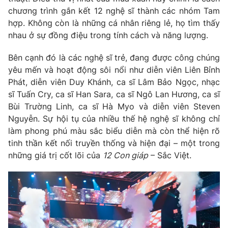
chương trình gắn kết 12 nghệ sĩ thành các nhóm Tam
hợp. Không còn là những cá nhân riêng lẻ, họ tìm thấy
nhau ở sự đồng điệu trong tính cách và năng lượng.
THỜI BÁO VTV
Bên cạnh đó là các nghệ sĩ trẻ, đang được công chúng
yêu mến và hoạt động sôi nổi như diễn viên Liên Bỉnh
Phát, diễn viên Duy Khánh, ca sĩ Lâm Bảo Ngọc, nhạc
sĩ Tuấn Cry, ca sĩ Han Sara, ca sĩ Ngô Lan Hương, ca sĩ
Theo dõi báo trên
Bùi Trường Linh, ca sĩ Hà Myo và diễn viên Steven
Nguyễn. Sự hội tụ của nhiều thế hệ nghệ sĩ không chỉ
Cơ quan chủ quản:
Đài Truyền hình Việt Nam
làm phong phú màu sắc biểu diễn mà còn thể hiện rõ
Cơ quan báo chí:
Thời báo VTV
tinh thần kết nối truyền thống và hiện đại – một trong
những giá trị cốt lõi của
12 Con giáp
– Sắc Việt.
Giấy phép hoạt động báo in và báo điện tử số 483/GP-BTTTT
cấp ngày 29/12/2023
Tổng Biên tập:
Vũ Thanh Thủy
Phó Tổng Biên tập:
Nguyễn Thị Mỹ Hạnh, Phạm Quốc Thắng,
Nguyễn Trọng Ninh
Tổng đài VTV:
024.38 355 931 - 024.38 355 932