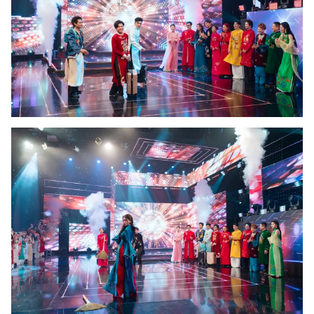
Ðiện thoại Thời báo VTV:
024.66 897 897
Email:
toasoan@vtv.vn
Liên hệ quảng cáo:
024-7300.7108
® Cấm sao chép dưới mọi hình thức nếu không có sự chấp
thuận bằng văn bản. Ghi rõ nguồn VTV.vn khi phát hành lại
thông tin từ website này.