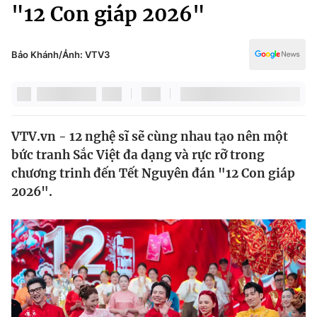
Chính trị
"12 Con giáp 2026"
Truyền hình
Văn hóa - Giải trí
Xã hội
Y tế
Bảo Khánh/Ảnh: VTV3
Đời sống
Pháp luật
Công nghệ
Giáo dục
Y tế
VTV.vn - 12 nghệ sĩ sẽ cùng nhau tạo nên một
bức tranh Sắc Việt đa dạng và rực rỡ trong
Thế giới
chương trinh đến Tết Nguyên đán "12 Con giáp
2026".
Tin tức
Kinh tế
Thế giới đó đây
Tài chính
Dữ liệu và đời sống
Câu chuyện quốc tế
Thị trường
Truyền hình
Góc doanh nghiệp