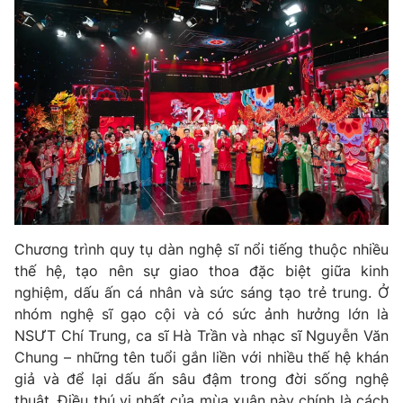
Photo
Infographic
Video
Shorts video
VTV Money
VTV Thể thao
VTV Sức khoẻ
Bất động sản
Thị trường 24h
Tấm lòng Việt
Chương trình quy tụ dàn nghệ sĩ nổi tiếng thuộc nhiều
thế hệ, tạo nên sự giao thoa đặc biệt giữa kinh
VTV4
Vươn mình bằng AI
nghiệm, dấu ấn cá nhân và sức sáng tạo trẻ trung. Ở
nhóm nghệ sĩ gạo cội và có sức ảnh hưởng lớn là
NSƯT Chí Trung, ca sĩ Hà Trần và nhạc sĩ Nguyễn Văn
VTV9
VTV8
Chung – những tên tuổi gắn liền với nhiều thế hệ khán
giả và để lại dấu ấn sâu đậm trong đời sống nghệ
Liên hệ tòa soạn
English
thuật. Điều thú vị nhất của mùa xuân này chính là cách