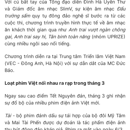
Với cú bắt tay của Tổng đạo diễn Đinh Hà Uyên Thư
và Giám đốc âm nhạc SlimV, sự kiện âm nhạc
Đấu
trường sấm
quy tụ đông đảo nghệ sĩ bước ra từ các
cuộc thi, chương trình truyền hình thực tế về âm nhạc
ăn khách thời gian qua như
Anh trai vượt ngàn chông
gai, Anh trai say hi, Tân binh toàn năng
(nhóm UPRIZE)
cùng nhiều ngôi sao nổi tiếng.
Chương trình diễn ra tại Trung tâm Triển lãm Việt Nam
(VEC - Đông Anh, Hà Nội) với sự dẫn dắt của MC Đức
Bảo.
Loạt phim Việt nối nhau ra rạp trong tháng 3
Ngay sau cao điểm Tết Nguyên đán, tháng 3 ghi nhận
sự đổ bộ của nhiều phim điện ảnh Việt mới.
Tài
- bộ phim đánh dấu sự tái hợp của bộ đôi Mỹ Tâm
và Mai Tài Phến được dự đoán là tác phẩm điện ảnh
thu hút đông đảo khán giả. Phim ra mắt vào ngày 6/3.