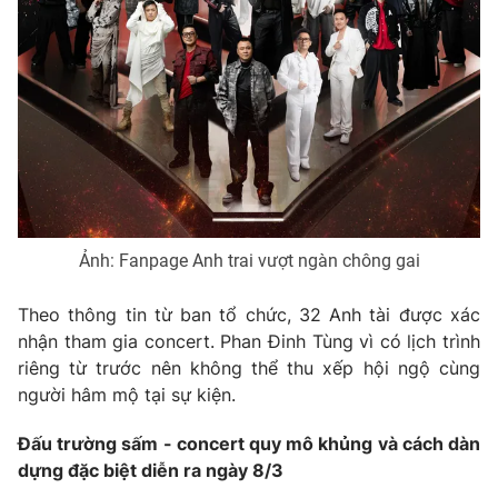
THỜI BÁO VTV
Theo dõi báo trên
Cơ quan chủ quản:
Đài Truyền hình Việt Nam
Ảnh: Fanpage Anh trai vượt ngàn chông gai
Cơ quan báo chí:
Thời báo VTV
Giấy phép hoạt động báo in và báo điện tử số 483/GP-BTTTT
Theo thông tin từ ban tổ chức, 32 Anh tài được xác
cấp ngày 29/12/2023
nhận tham gia concert. Phan Đinh Tùng vì có lịch trình
Tổng Biên tập:
Vũ Thanh Thủy
riêng từ trước nên không thể thu xếp hội ngộ cùng
Phó Tổng Biên tập:
Nguyễn Thị Mỹ Hạnh, Phạm Quốc Thắng,
người hâm mộ tại sự kiện.
Nguyễn Trọng Ninh
Tổng đài VTV:
024.38 355 931 - 024.38 355 932
Đấu trường sấm - concert quy mô khủng và cách dàn
dựng đặc biệt diễn ra ngày 8/3
Ðiện thoại Thời báo VTV:
024.66 897 897