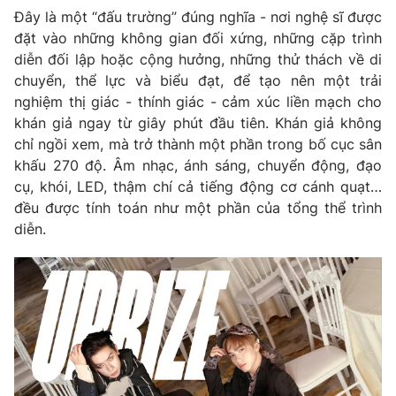
Email:
toasoan@vtv.vn
Đây là một “đấu trường” đúng nghĩa - nơi nghệ sĩ được
Liên hệ quảng cáo:
024-7300.7108
đặt vào những không gian đối xứng, những cặp trình
diễn đối lập hoặc cộng hưởng, những thử thách về di
chuyển, thể lực và biểu đạt, để tạo nên một trải
nghiệm thị giác - thính giác - cảm xúc liền mạch cho
khán giả ngay từ giây phút đầu tiên. Khán giả không
chỉ ngồi xem, mà trở thành một phần trong bố cục sân
khấu 270 độ. Âm nhạc, ánh sáng, chuyển động, đạo
cụ, khói, LED, thậm chí cả tiếng động cơ cánh quạt…
đều được tính toán như một phần của tổng thể trình
diễn.
® Cấm sao chép dưới mọi hình thức nếu không có sự chấp
thuận bằng văn bản. Ghi rõ nguồn VTV.vn khi phát hành lại
thông tin từ website này.