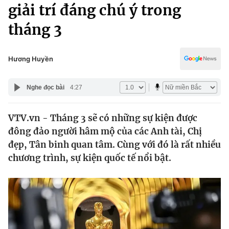
Chính trị
giải trí đáng chú ý trong
Truyền hình
tháng 3
Văn hóa - Giải trí
Xã hội
Y tế
Đời sống
Hương Huyền
Pháp luật
Công nghệ
Giáo dục
Nghe đọc bài
4:27
Y tế
VTV.vn - Tháng 3 sẽ có những sự kiện được
Thế giới
đông đảo người hâm mộ của các Anh tài, Chị
Tin tức
đẹp, Tân binh quan tâm. Cùng với đó là rất nhiều
Kinh tế
chương trình, sự kiện quốc tế nổi bật.
Thế giới đó đây
Tài chính
Dữ liệu và đời sống
Câu chuyện quốc tế
Thị trường
Truyền hình
Góc doanh nghiệp