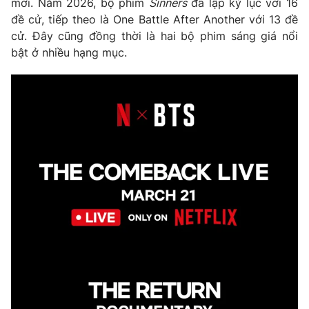
mới. Năm 2026, bộ phim
Sinners
đã lập kỷ lục với 16
đề cử, tiếp theo là One Battle After Another với 13 đề
cử. Đây cũng đồng thời là hai bộ phim sáng giá nổi
bật ở nhiều hạng mục.