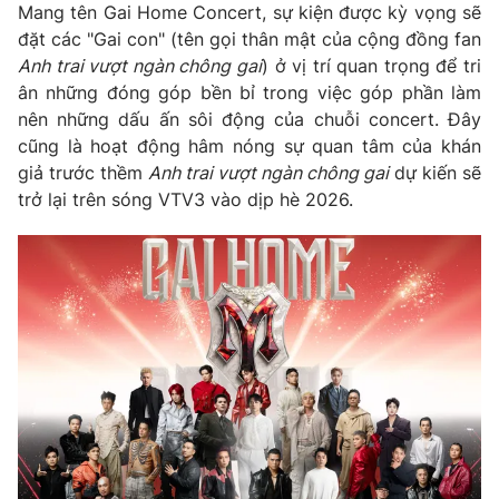
Mang tên Gai Home Concert, sự kiện được kỳ vọng sẽ
Photo
Infographic
đặt các "Gai con" (tên gọi thân mật của cộng đồng fan
Anh trai vượt ngàn chông gai
) ở vị trí quan trọng để tri
ân những đóng góp bền bỉ trong việc góp phần làm
Video
Shorts video
nên những dấu ấn sôi động của chuỗi concert. Đây
cũng là hoạt động hâm nóng sự quan tâm của khán
VTV Money
VTV Thể thao
giả trước thềm
Anh trai vượt ngàn chông gai
dự kiến sẽ
trở lại trên sóng VTV3 vào dịp hè 2026.
VTV Sức khoẻ
Bất động sản
Thị trường 24h
Tấm lòng Việt
VTV4
Vươn mình bằng AI
VTV9
VTV8
Liên hệ tòa soạn
English