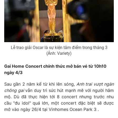
Phim VTV
Giải trí
Hậu trường
Điện ảnh
Đời sống
Nhân vật
Âm nhạc
Du lịch
Khán giả
Giáo dục
Sao
Làm đẹp
Giải sao mai
Tuyển sinh
Lễ trao giải Oscar là sự kiện tâm điểm trong tháng 3
Công nghệ
Chất lượng cuộc sống
(Ảnh: Variety)
Học trực tuyến
Hitech Công nghệ tương lai
Gai Home Concert chính thức mở bán vé từ 10h10
Giao lưu trực tuyến
ngày 4/3
Sản phẩm
Lịch phát sóng
Thị trường
Sau gần 2 năm kể từ khi lên sóng,
Anh trai vượt ngàn
chông gai
vẫn duy trì sức hút mạnh mẽ với người hâm
Tư vấn
mộ. Dù đã thực hiện tới 8 concert nhưng trước nhu
Chuyên mục khác
cầu "đu idol" quá lớn, một concert đặc biệt sẽ được
mở vào ngày 26/4 tại Vinhomes Ocean Park 3 .
Emagazine
Podcast