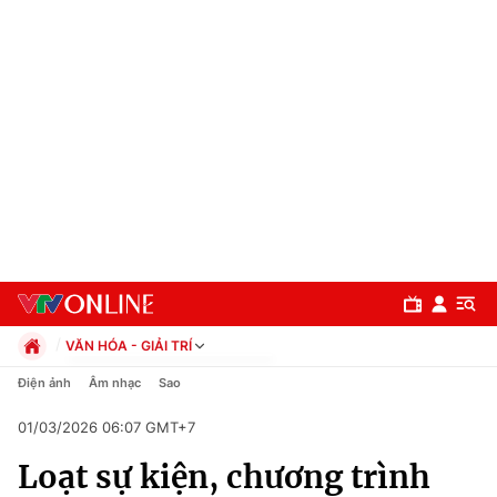
VĂN HÓA - GIẢI TRÍ
Chính trị
Điện ảnh
Âm nhạc
Sao
Xã hội
01/03/2026 06:07 GMT+7
Pháp luật
Chuyên mục
Kinh tế
Loạt sự kiện, chương trình
Thể thao