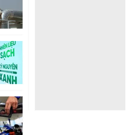
Liên hệ toà soạn
hệ tương lai