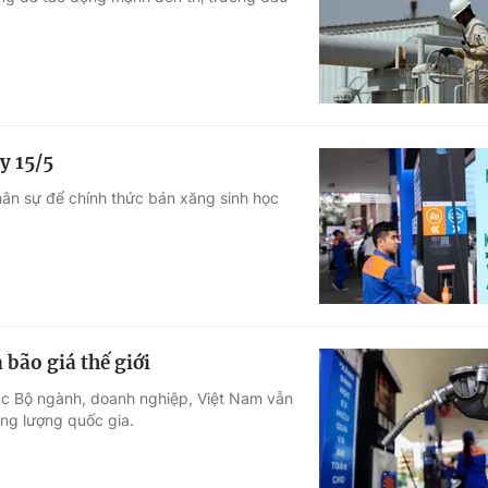
Góc ảnh
Giáo dục
Công nghệ
Tuyển sinh
Hitech Công ng
y 15/5
Học trực tuyến
Sản phẩm
hân sự để chính thức bán xăng sinh học
g
Thị trường
Tư vấn
bão giá thế giới
ác Bộ ngành, doanh nghiệp, Việt Nam vẫn
ng lượng quốc gia.