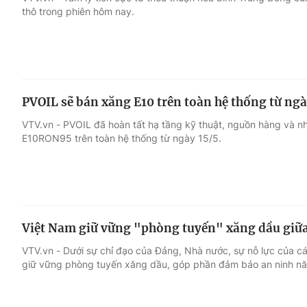
thô trong phiên hôm nay.
Giải trí
Đời sống
Điện ảnh
Du lịch
PVOIL sẽ bán xăng E10 trên toàn hệ thống từ ngà
Âm nhạc
Làm đẹp
VTV.vn - PVOIL đã hoàn tất hạ tầng kỹ thuật, nguồn hàng và n
E10RON95 trên toàn hệ thống từ ngày 15/5.
Sao
Chất lượng cuộc sốn
Việt Nam giữ vững "phòng tuyến" xăng dầu giữa 
VTV.vn - Dưới sự chỉ đạo của Đảng, Nhà nước, sự nỗ lực của c
giữ vững phòng tuyến xăng dầu, góp phần đảm bảo an ninh nă