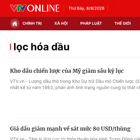
Thứ Bảy, 8/8/2026
CHÍNH TRỊ
XÃ HỘI
PHÁP LUẬT
THẾ GIỚI
Chính trị
Xã hội
lọc hóa dầu
Thế giới
Kinh tế
Kho dầu chiến lược của Mỹ giảm sâu kỷ lục
Tin tức
Tài chính
VTV.vn - Lượng dầu thô trong Kho Dự trữ Dầu mỏ Chiến lược 
nhất kể từ năm 1983, phản ánh tình trạng nguồn cung bị thắt c
Thế giới đó đây
Thị trường
Câu chuyện quốc tế
Góc doanh nghiệp
Dữ liệu và đời sống
Giá dầu giảm mạnh về sát mức 80 USD/thùng
VTV.vn - Tâm lý tích cực từ thỏa thuận hòa bình Trung Đông c