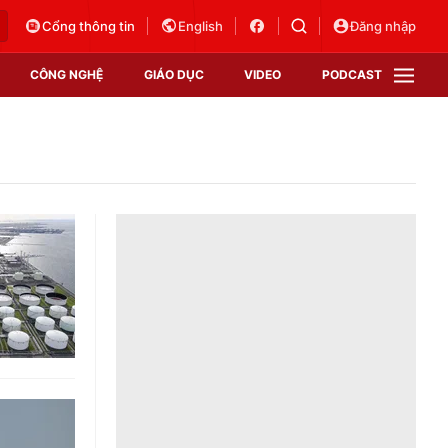
Cổng thông tin
English
Đăng nhập
CÔNG NGHỆ
GIÁO DỤC
VIDEO
PODCAST
VTV Money
VTV Thể thao
VTV Sức khoẻ
Bất động sản
Thị trường 24h
Tấm lòng Việt
Vươn mình bằng AI
VTV4
VTV8
VTV9
Lịch phát sóng
Giao lưu trực tuyến
Sự kiện