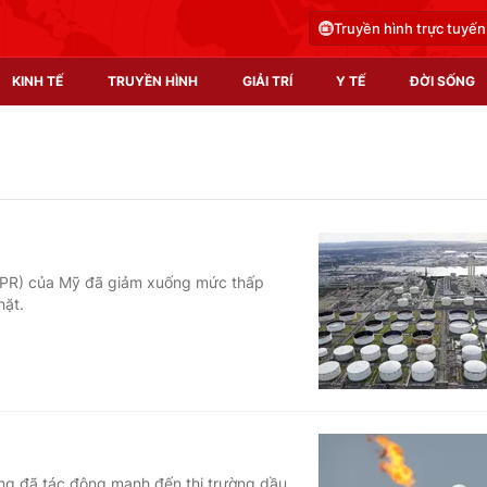
Truyền hình trực tuyến
KINH TẾ
TRUYỀN HÌNH
GIẢI TRÍ
Y TẾ
ĐỜI SỐNG
Pháp luật
Y tế
Truyền hình
Multimedia
Phim VTV
Video
(SPR) của Mỹ đã giảm xuống mức thấp
hặt.
Hậu trường
Shorts video
Nhân vật
Podcast
Khán giả
EMagazine
Giải sao mai
Photo
Infographic
ũng đã tác động mạnh đến thị trường dầu