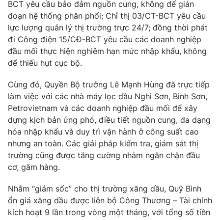
BCT yêu cầu bảo đảm nguồn cung, không để gián
đoạn hệ thống phân phối; Chỉ thị 03/CT-BCT yêu cầu
lực lượng quản lý thị trường trực 24/7; đồng thời phát
đi Công điện 15/CĐ-BCT yêu cầu các doanh nghiệp
THỜI BÁO VTV
đầu mối thực hiện nghiêm hạn mức nhập khẩu, không
để thiếu hụt cục bộ.
Theo dõi báo trên
Cùng đó, Quyền Bộ trưởng Lê Mạnh Hùng đã trực tiếp
làm việc với các nhà máy lọc dầu Nghi Sơn, Bình Sơn,
Cơ quan chủ quản:
Đài Truyền hình Việt Nam
Petrovietnam và các doanh nghiệp đầu mối để xây
Cơ quan báo chí:
Thời báo VTV
dựng kịch bản ứng phó, điều tiết nguồn cung, đa dạng
hóa nhập khẩu và duy trì vận hành ở công suất cao
Giấy phép hoạt động báo in và báo điện tử số 483/GP-BTTTT
cấp ngày 29/12/2023
nhưng an toàn. Các giải pháp kiểm tra, giám sát thị
trường cũng được tăng cường nhằm ngăn chặn đầu
Tổng Biên tập:
Vũ Thanh Thủy
cơ, găm hàng.
Phó Tổng Biên tập:
Nguyễn Thị Mỹ Hạnh, Phạm Quốc Thắng,
Nguyễn Trọng Ninh
Nhằm “giảm sốc” cho thị trường xăng dầu, Quỹ Bình
Tổng đài VTV:
024.38 355 931 - 024.38 355 932
ổn giá xăng dầu được liên bộ Công Thương – Tài chính
Ðiện thoại Thời báo VTV:
024.66 897 897
kích hoạt 9 lần trong vòng một tháng, với tổng số tiền