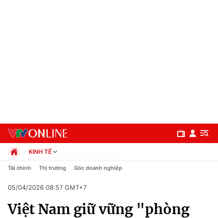
KINH TẾ
Chính trị
Tài chính
Thị trường
Góc doanh nghiệp
Xã hội
05/04/2026 08:57 GMT+7
Pháp luật
Chuyên mục
Kinh tế
Việt Nam giữ vững "phòng
Thể thao