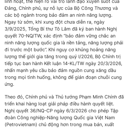
linh hoạt, thể hiện rõ vai trò lãnh đạo xuyên suốt của
Phim VTV
Giải trí
Đảng, Chính phủ, sự nỗ lực của Bộ Công Thương và
Hậu trường
các bộ ngành trong bảo đảm an ninh năng lượng.
Điện ảnh
Ngay từ sớm, khi xung đột chưa diễn ra, ngày
Đời sống
Nhân vật
3/9/2025, Tổng Bí thư Tô Lâm đã ký ban hành Nghị
Âm nhạc
Du lịch
quyết 70-NQ/TW, xác định “bảo đảm vững chắc an
Khán giả
Giáo dục
Sao
ninh năng lượng quốc gia là nền tảng, năng lượng phải
Làm đẹp
Giải sao mai
đi trước một bước”. Khi nguy cơ khủng hoảng năng
Tuyển sinh
Công nghệ
lượng thế giới gia tăng trong quý I/2026, Bộ Chính trị
Chất lượng cuộc sống
Học trực tuyến
tiếp tục ban hành Kết luận 14-KL/TW ngày 20/3/2026,
Hitech Công nghệ tương lai
nhấn mạnh yêu cầu bảo đảm nguồn cung xăng dầu
Giao lưu trực tuyến
trong mọi tình huống, không để gián đoạn chuỗi cung
Sản phẩm
ứng.
Lịch phát sóng
Thị trường
Theo đó, Chính phủ và Thủ tướng Phạm Minh Chính đã
Tư vấn
triển khai hàng loạt giải pháp điều hành quyết liệt.
Nghị quyết 36/NQ-CP ngày 6/3/2026 cho phép Tập
Chuyên mục khác
đoàn Công nghiệp-Năng lượng Quốc gia Việt Nam
Emagazine
Podcast
(Petrovietnam) chủ động hơn trong mua bán, xuất