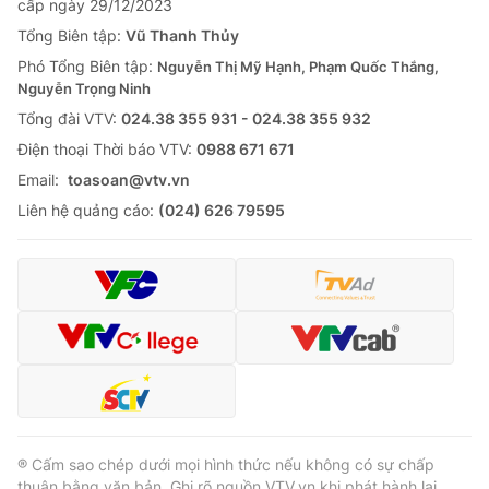
cấp ngày 29/12/2023
Tổng Biên tập:
Vũ Thanh Thủy
Phó Tổng Biên tập:
Nguyễn Thị Mỹ Hạnh, Phạm Quốc Thắng,
Nguyễn Trọng Ninh
Tổng đài VTV:
024.38 355 931 - 024.38 355 932
Ðiện thoại Thời báo VTV:
0988 671 671
Email:
toasoan@vtv.vn
Liên hệ quảng cáo:
(024) 626 79595
® Cấm sao chép dưới mọi hình thức nếu không có sự chấp
thuận bằng văn bản. Ghi rõ nguồn VTV.vn khi phát hành lại