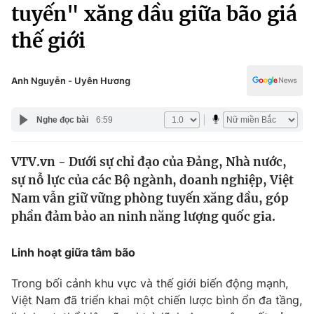
Chính trị
tuyến" xăng dầu giữa bão giá
Truyền hình
thế giới
Văn hóa - Giải trí
Xã hội
Y tế
Đời sống
Anh Nguyễn - Uyên Hương
Pháp luật
Công nghệ
Giáo dục
Nghe đọc bài
6:59
Y tế
VTV.vn - Dưới sự chỉ đạo của Đảng, Nhà nước,
Thế giới
sự nỗ lực của các Bộ ngành, doanh nghiệp, Việt
Tin tức
Nam vẫn giữ vững phòng tuyến xăng dầu, góp
Kinh tế
phần đảm bảo an ninh năng lượng quốc gia.
Thế giới đó đây
Tài chính
Dữ liệu và đời sống
Câu chuyện quốc tế
Linh hoạt giữa tâm bão
Thị trường
Trong bối cảnh khu vực và thế giới biến động mạnh,
Truyền hình
Góc doanh nghiệp
Việt Nam đã triển khai một chiến lược bình ổn đa tầng,