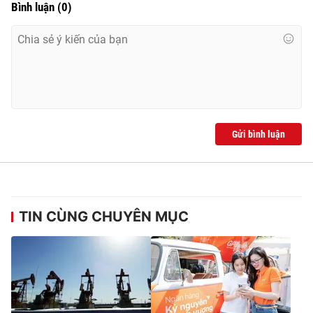
Bình luận
(
0
)
Gửi bình luận
TIN CÙNG CHUYÊN MỤC