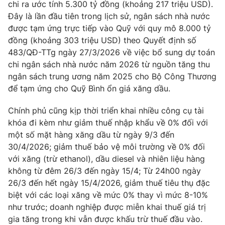
Email:
toasoan@vtv.vn
chi ra ước tính 5.300 tỷ đồng (khoảng 217 triệu USD).
Liên hệ quảng cáo:
024-7300.7108
Đây là lần đầu tiên trong lịch sử, ngân sách nhà nước
được tạm ứng trực tiếp vào Quỹ với quy mô 8.000 tỷ
đồng (khoảng 303 triệu USD) theo Quyết định số
483/QĐ-TTg ngày 27/3/2026 về việc bổ sung dự toán
chi ngân sách nhà nước năm 2026 từ nguồn tăng thu
ngân sách trung ương năm 2025 cho Bộ Công Thương
để tạm ứng cho Quỹ Bình ổn giá xăng dầu.
Chính phủ cũng kịp thời triển khai nhiều công cụ tài
khóa đi kèm như giảm thuế nhập khẩu về 0% đối với
một số mặt hàng xăng dầu từ ngày 9/3 đến
30/4/2026; giảm thuế bảo vệ môi trường về 0% đối
® Cấm sao chép dưới mọi hình thức nếu không có sự chấp
với xăng (trừ ethanol), dầu diesel và nhiên liệu hàng
thuận bằng văn bản. Ghi rõ nguồn VTV.vn khi phát hành lại
không từ đêm 26/3 đến ngày 15/4; Từ 24h00 ngày
thông tin từ website này.
26/3 đến hết ngày 15/4/2026, giảm thuế tiêu thụ đặc
biệt với các loại xăng về mức 0% thay vì mức 8-10%
như trước; doanh nghiệp được miễn khai thuế giá trị
gia tăng trong khi vẫn được khấu trừ thuế đầu vào.