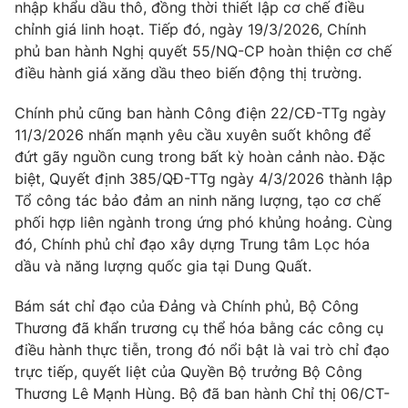
nhập khẩu dầu thô, đồng thời thiết lập cơ chế điều
Photo
chỉnh giá linh hoạt. Tiếp đó, ngày 19/3/2026, Chính
Infographic
phủ ban hành Nghị quyết 55/NQ-CP hoàn thiện cơ chế
điều hành giá xăng dầu theo biến động thị trường.
Video
Shorts video
Chính phủ cũng ban hành Công điện 22/CĐ-TTg ngày
VTV Money
11/3/2026 nhấn mạnh yêu cầu xuyên suốt không để
VTV Thể thao
đứt gãy nguồn cung trong bất kỳ hoàn cảnh nào. Đặc
biệt, Quyết định 385/QĐ-TTg ngày 4/3/2026 thành lập
VTV Sức khoẻ
Bất động sản
Tổ công tác bảo đảm an ninh năng lượng, tạo cơ chế
phối hợp liên ngành trong ứng phó khủng hoảng. Cùng
Thị trường 24h
Tấm lòng Việt
đó, Chính phủ chỉ đạo xây dựng Trung tâm Lọc hóa
dầu và năng lượng quốc gia tại Dung Quất.
VTV4
Vươn mình bằng AI
Bám sát chỉ đạo của Đảng và Chính phủ, Bộ Công
Thương đã khẩn trương cụ thể hóa bằng các công cụ
VTV9
VTV8
điều hành thực tiễn, trong đó nổi bật là vai trò chỉ đạo
trực tiếp, quyết liệt của Quyền Bộ trưởng Bộ Công
Thương Lê Mạnh Hùng. Bộ đã ban hành Chỉ thị 06/CT-
Liên hệ tòa soạn
English