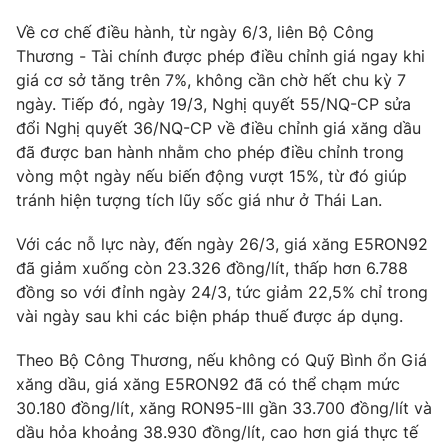
Về cơ chế điều hành, từ ngày 6/3, liên Bộ Công
Thương - Tài chính được phép điều chỉnh giá ngay khi
giá cơ sở tăng trên 7%, không cần chờ hết chu kỳ 7
ngày. Tiếp đó, ngày 19/3, Nghị quyết 55/NQ-CP sửa
đổi Nghị quyết 36/NQ-CP về điều chỉnh giá xăng dầu
đã được ban hành nhằm cho phép điều chỉnh trong
vòng một ngày nếu biến động vượt 15%, từ đó giúp
tránh hiện tượng tích lũy sốc giá như ở Thái Lan.
Với các nỗ lực này, đến ngày 26/3, giá xăng E5RON92
đã giảm xuống còn 23.326 đồng/lít, thấp hơn 6.788
đồng so với đỉnh ngày 24/3, tức giảm 22,5% chỉ trong
vài ngày sau khi các biện pháp thuế được áp dụng.
Theo Bộ Công Thương, nếu không có Quỹ Bình ổn Giá
xăng dầu, giá xăng E5RON92 đã có thể chạm mức
30.180 đồng/lít, xăng RON95-III gần 33.700 đồng/lít và
dầu hỏa khoảng 38.930 đồng/lít, cao hơn giá thực tế