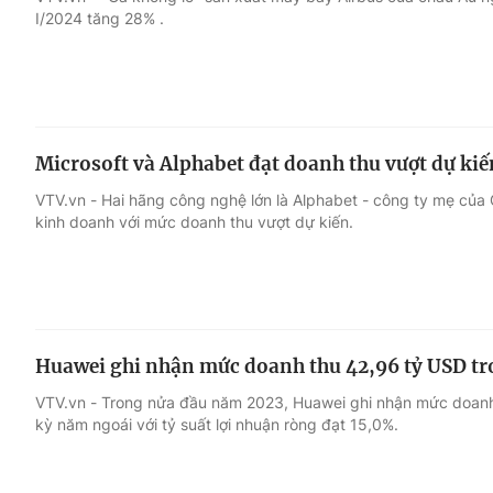
I/2024 tăng 28% .
Giải trí
Đời sống
Điện ảnh
Du lịch
Microsoft và Alphabet đạt doanh thu vượt dự kiế
Âm nhạc
Làm đẹp
VTV.vn - Hai hãng công nghệ lớn là Alphabet - công ty mẹ của
kinh doanh với mức doanh thu vượt dự kiến.
Sao
Chất lượng cuộc sốn
Huawei ghi nhận mức doanh thu 42,96 tỷ USD t
VTV.vn - Trong nửa đầu năm 2023, Huawei ghi nhận mức doanh 
kỳ năm ngoái với tỷ suất lợi nhuận ròng đạt 15,0%.