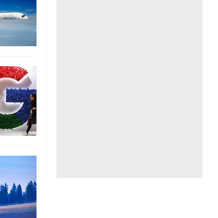
Liên hệ toà soạn
hệ tương lai