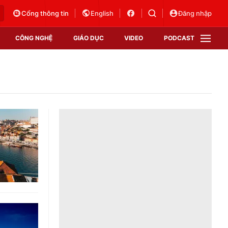
Cổng thông tin
English
Đăng nhập
CÔNG NGHỆ
GIÁO DỤC
VIDEO
PODCAST
VTV Money
VTV Thể thao
VTV Sức khoẻ
Bất động sản
Thị trường 24h
Tấm lòng Việt
Vươn mình bằng AI
VTV4
VTV8
VTV9
Lịch phát sóng
Giao lưu trực tuyến
Sự kiện