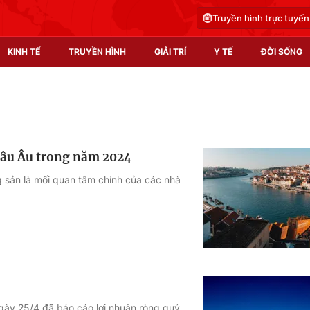
Truyền hình trực tuyến
KINH TẾ
TRUYỀN HÌNH
GIẢI TRÍ
Y TẾ
ĐỜI SỐNG
Pháp luật
Y tế
Truyền hình
Multimedia
châu Âu trong năm 2024
Phim VTV
Video
g sản là mối quan tâm chính của các nhà
Hậu trường
Shorts video
Nhân vật
Podcast
Khán giả
EMagazine
Giải sao mai
Photo
Infographic
gày 25/4 đã báo cáo lợi nhuận ròng quý