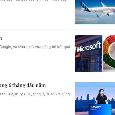
Góc ảnh
Giáo dục
Công nghệ
Tuyển sinh
Hitech Công ng
n
Học trực tuyến
Sản phẩm
 Google, và Microsoft vừa công bố kết quả
g
Thị trường
Tư vấn
rong 6 tháng đầu năm
thu 42,96 tỷ USD, tăng 3,1% so với cùng