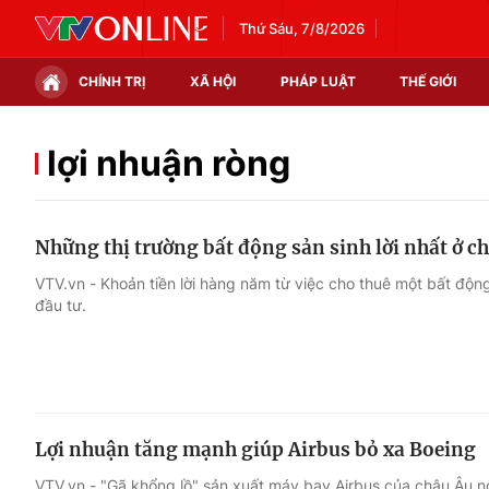
Thứ Sáu, 7/8/2026
CHÍNH TRỊ
XÃ HỘI
PHÁP LUẬT
THẾ GIỚI
Chính trị
Xã hội
lợi nhuận ròng
Thế giới
Kinh tế
Những thị trường bất động sản sinh lời nhất ở 
Tin tức
Tài chính
VTV.vn - Khoản tiền lời hàng năm từ việc cho thuê một bất độn
đầu tư.
Thế giới đó đây
Thị trường
Câu chuyện quốc tế
Góc doanh nghiệp
Dữ liệu và đời sống
Lợi nhuận tăng mạnh giúp Airbus bỏ xa Boeing
VTV.vn - "Gã khổng lồ" sản xuất máy bay Airbus của châu Âu n