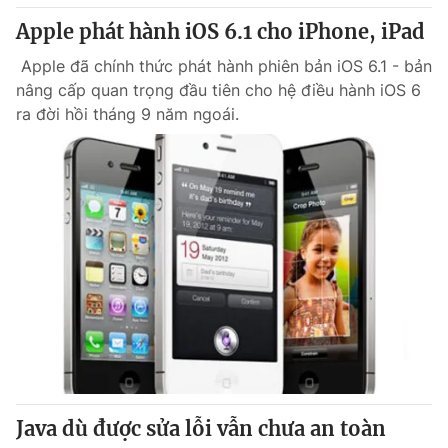
Cơ quan báo chí:
Thời báo VTV
Apple phát hành iOS 6.1 cho iPhone, iPad
Giấy phép hoạt động báo in và báo điện tử số 483/GP-BTTTT
Apple đã chính thức phát hành phiên bản iOS 6.1 - bản
cấp ngày 29/12/2023
nâng cấp quan trọng đầu tiên cho hệ điều hành iOS 6
Tổng Biên tập:
Vũ Thanh Thủy
ra đời hồi tháng 9 năm ngoái.
Phó Tổng Biên tập:
Nguyễn Thị Mỹ Hạnh, Phạm Quốc Thắng,
Nguyễn Trọng Ninh
Tổng đài VTV:
024.38 355 931 - 024.38 355 932
Ðiện thoại Thời báo VTV:
024.66 897 897
Email:
toasoan@vtv.vn
Liên hệ quảng cáo:
024-7300.7108
Java dù được sửa lỗi vẫn chưa an toàn