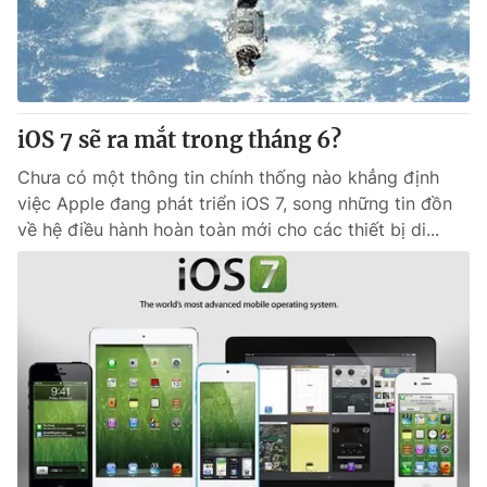
Tin tức
Kinh tế
Thế giới đó đây
Tài chính
Dữ liệu và đời sống
Câu chuyện quốc tế
Thị trường
iOS 7 sẽ ra mắt trong tháng 6?
Truyền hình
Góc doanh nghiệp
Chưa có một thông tin chính thống nào khẳng định
việc Apple đang phát triển iOS 7, song những tin đồn
Phim VTV
về hệ điều hành hoàn toàn mới cho các thiết bị di...
Giải trí
Hậu trường
Điện ảnh
Đời sống
Nhân vật
Âm nhạc
Du lịch
Khán giả
Giáo dục
Sao
Làm đẹp
Giải sao mai
Tuyển sinh
Công nghệ
Chất lượng cuộc sống
Học trực tuyến
Hitech Công nghệ tương lai