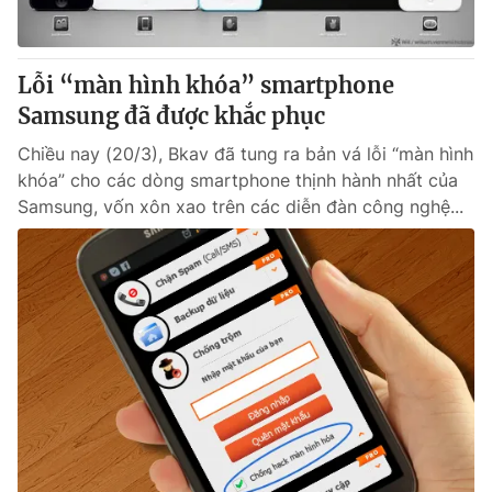
Giao lưu trực tuyến
Sản phẩm
Lịch phát sóng
Thị trường
Lỗi “màn hình khóa” smartphone
Tư vấn
Samsung đã được khắc phục
Chuyên mục khác
Chiều nay (20/3), Bkav đã tung ra bản vá lỗi “màn hình
khóa” cho các dòng smartphone thịnh hành nhất của
Emagazine
Podcast
Samsung, vốn xôn xao trên các diễn đàn công nghệ...
Photo
Infographic
Video
Shorts video
VTV Money
VTV Thể thao
VTV Sức khoẻ
Bất động sản