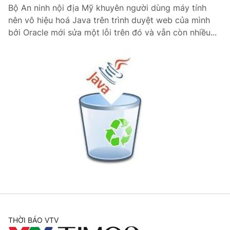
Bộ An ninh nội địa Mỹ khuyên người dùng máy tính
nên vô hiệu hoá Java trên trình duyệt web của mình
bởi Oracle mới sửa một lỗi trên đó và vẫn còn nhiều...
® Cấm sao chép dưới mọi hình thức nếu không có sự chấp
thuận bằng văn bản. Ghi rõ nguồn VTV.vn khi phát hành lại
thông tin từ website này.
THỜI BÁO VTV