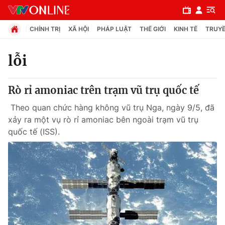
CHÍNH TRỊ
XÃ HỘI
PHÁP LUẬT
THẾ GIỚI
KINH TẾ
TRUYỀ
lỗi
Chuyên mục
Rò rỉ amoniac trên trạm vũ trụ quốc tế
Chính trị
Theo quan chức hàng không vũ trụ Nga, ngày 9/5, đã
xảy ra một vụ rò rỉ amoniac bên ngoài trạm vũ trụ
Xã hội
quốc tế (ISS).
Pháp luật
Y tế
Thế giới