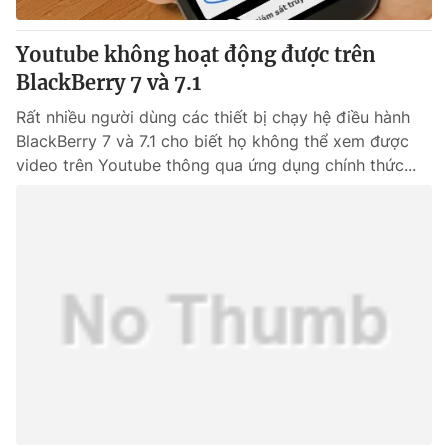
Thị trường 24h
Tấm lòng Việt
Youtube không hoạt động được trên
VTV4
Vươn mình bằng AI
BlackBerry 7 và 7.1
Rất nhiều người dùng các thiết bị chạy hệ điều hành
VTV9
VTV8
BlackBerry 7 và 7.1 cho biết họ không thể xem được
video trên Youtube thông qua ứng dụng chính thức...
Liên hệ tòa soạn
English
THỜI BÁO VTV
Theo dõi báo trên
Cơ quan chủ quản:
Đài Truyền hình Việt Nam