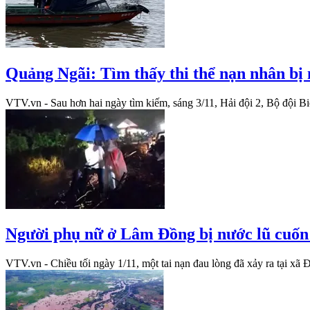
Quảng Ngãi: Tìm thấy thi thể nạn nhân bị 
VTV.vn - Sau hơn hai ngày tìm kiếm, sáng 3/11, Hải đội 2, Bộ đội Biê
Người phụ nữ ở Lâm Đồng bị nước lũ cuốn 
VTV.vn - Chiều tối ngày 1/11, một tai nạn đau lòng đã xảy ra tại xã