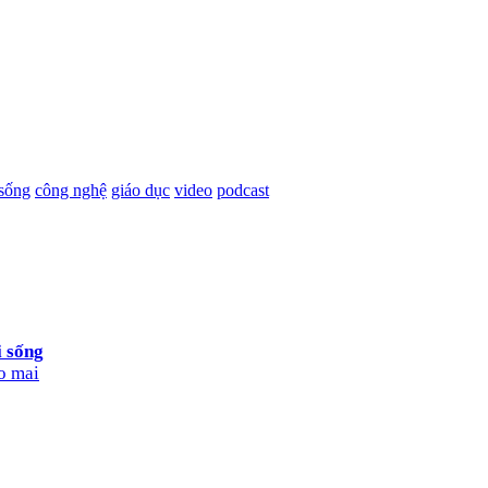
 sống
công nghệ
giáo dục
video
podcast
i sống
o mai