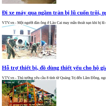
Đi xe máy qua ngầm tràn bị lũ cuốn trôi,
VTV.vn - Một người đàn ông ở Lào Cai may mắn thoát nạn khi bị lũ ố
Hỗ trợ thiết bị, đồ dùng thiết yếu cho hộ g
VTV.vn - Thủ tướng yêu cầu 8 tỉnh từ Quảng Trị đến Lâm Đồng, ngoài 