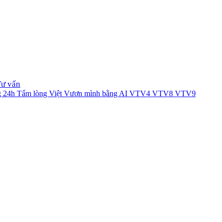
Tư vấn
g 24h
Tấm lòng Việt
Vươn mình bằng AI
VTV4
VTV8
VTV9