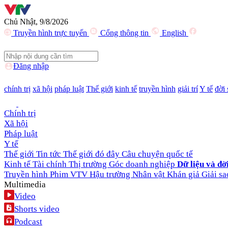
Chủ Nhật, 9/8/2026
Truyền hình trực tuyến
Cổng thông tin
English
Đăng nhập
chính trị
xã hội
pháp luật
Thế giới
kinh tế
truyền hình
giải trí
Y tế
đời
Chính trị
Xã hội
Pháp luật
Y tế
Thế giới
Tin tức
Thế giới đó đây
Câu chuyện quốc tế
Kinh tế
Tài chính
Thị trường
Góc doanh nghiệp
Dữ liệu và đờ
Truyền hình
Phim VTV
Hậu trường
Nhân vật
Khán giả
Giải sa
Multimedia
Video
Shorts video
Podcast