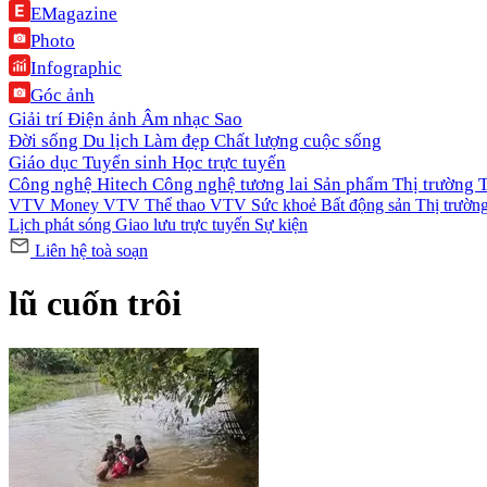
EMagazine
Photo
Infographic
Góc ảnh
Giải trí
Điện ảnh
Âm nhạc
Sao
Đời sống
Du lịch
Làm đẹp
Chất lượng cuộc sống
Giáo dục
Tuyển sinh
Học trực tuyến
Công nghệ
Hitech Công nghệ tương lai
Sản phẩm
Thị trường
VTV Money
VTV Thể thao
VTV Sức khoẻ
Bất động sản
Thị trườn
Lịch phát sóng
Giao lưu trực tuyến
Sự kiện
Liên hệ toà soạn
lũ cuốn trôi