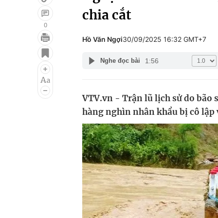
chia cắt
0
Hồ Văn Ngợi
30/09/2025 16:32 GMT+7
Giải trí
Đời sống
1:56
Nghe đọc bài
Điện ảnh
Du lịch
Âm nhạc
Làm đẹp
VTV.vn - Trận lũ lịch sử do bão 
Sao
Chất lượng cuộc sốn
hàng nghìn nhân khẩu bị cô lập v