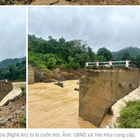
a (Nghệ An) bị lũ cuốn trôi. Ảnh: UBND xã Yên Hòa cung cấp.