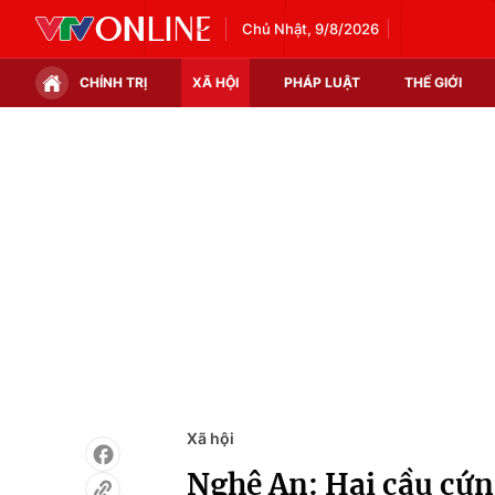
Chủ Nhật, 9/8/2026
CHÍNH TRỊ
XÃ HỘI
PHÁP LUẬT
THẾ GIỚI
Chính trị
Xã hội
Thế giới
Kinh tế
Tin tức
Tài chính
Thế giới đó đây
Thị trường
Câu chuyện quốc tế
Góc doanh nghiệp
Dữ liệu và đời sống
Xã hội
Nghệ An: Hai cầu cứng