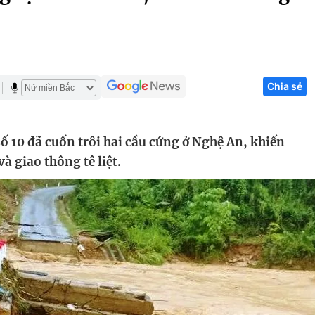
Góc ảnh
Giáo dục
Công nghệ
Chia sẻ
Tuyển sinh
Hitech Công ng
Học trực tuyến
Sản phẩm
số 10 đã cuốn trôi hai cầu cứng ở Nghệ An, khiến
g
Thị trường
à giao thông tê liệt.
Tư vấn