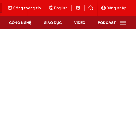
Cổng thông tin
English
Đăng nhập
CÔNG NGHỆ
GIÁO DỤC
VIDEO
PODCAST
VTV Money
VTV Thể thao
VTV Sức khoẻ
Bất động sản
Thị trường 24h
Tấm lòng Việt
Vươn mình bằng AI
VTV4
VTV8
VTV9
Lịch phát sóng
Giao lưu trực tuyến
Sự kiện