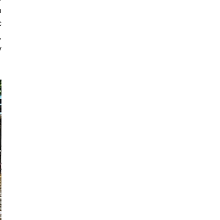
n
c
,
y