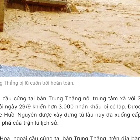
 Thắng bị lũ cuốn trôi hoàn toàn.
cầu cứng tại bản Trung Thắng nối trung tâm xã với 
rôi ngày 29/9 khiến hơn 3.000 nhân khẩu bị cô lập. Đượ
he Huồi Nguyên được xây dựng từ lâu nay đã xuống cấ
phá của trận lũ lịch sử.
òa, ngoài cầu cứng tại bản Trung Thắng, trên địa bà