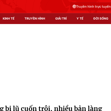
Truyền hình trực tuyến
KINH TẾ
TRUYỀN HÌNH
GIẢI TRÍ
Y TẾ
ĐỜI SỐNG
Pháp luật
Y tế
Truyền hình
Multimedia
Phim VTV
Video
Hậu trường
Shorts video
Nhân vật
Podcast
Khán giả
EMagazine
Giải sao mai
Photo
 bị lũ cuốn trôi, nhiều bản làng
Infographic