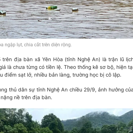
 ngập lụt, chia cắt trên diện rộng.
 trên địa bàn xã Yên Hòa (tỉnh Nghệ An) là trận lũ lịc
iá là chưa từng có tiền lệ. Theo thống kê sơ bộ, hiện tạ
u điểm sạt lở, nhiều bản làng, trường học bị cô lập.
ng thủ dân sự tỉnh Nghệ An chiều 29/9, ảnh hưởng củ
i nặng nề trên địa bàn.