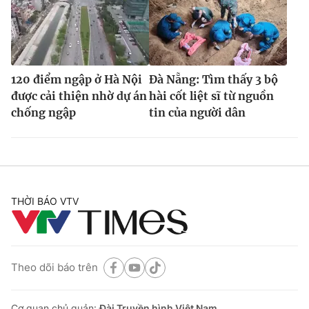
120 điểm ngập ở Hà Nội
Đà Nẵng: Tìm thấy 3 bộ
được cải thiện nhờ dự án
hài cốt liệt sĩ từ nguồn
chống ngập
tin của người dân
THỜI BÁO VTV
Theo dõi báo trên
Cơ quan chủ quản:
Đài Truyền hình Việt Nam