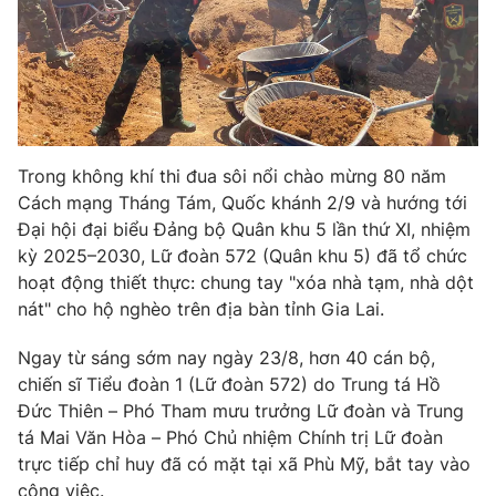
Phim VTV
Giải trí
Hậu trường
Điện ảnh
Đời sống
Nhân vật
Âm nhạc
Du lịch
Khán giả
Giáo dục
Sao
Trong không khí thi đua sôi nổi chào mừng 80 năm
Làm đẹp
Giải sao mai
Tuyển sinh
Cách mạng Tháng Tám, Quốc khánh 2/9 và hướng tới
Công nghệ
Chất lượng cuộc sống
Đại hội đại biểu Đảng bộ Quân khu 5 lần thứ XI, nhiệm
Học trực tuyến
kỳ 2025–2030, Lữ đoàn 572 (Quân khu 5) đã tổ chức
Hitech Công nghệ tương lai
Giao lưu trực tuyến
hoạt động thiết thực: chung tay "xóa nhà tạm, nhà dột
Sản phẩm
nát" cho hộ nghèo trên địa bàn tỉnh Gia Lai.
Lịch phát sóng
Thị trường
Ngay từ sáng sớm nay ngày 23/8, hơn 40 cán bộ,
chiến sĩ Tiểu đoàn 1 (Lữ đoàn 572) do Trung tá Hồ
Tư vấn
Đức Thiên – Phó Tham mưu trưởng Lữ đoàn và Trung
Chuyên mục khác
tá Mai Văn Hòa – Phó Chủ nhiệm Chính trị Lữ đoàn
trực tiếp chỉ huy đã có mặt tại xã Phù Mỹ, bắt tay vào
Emagazine
Podcast
công việc.