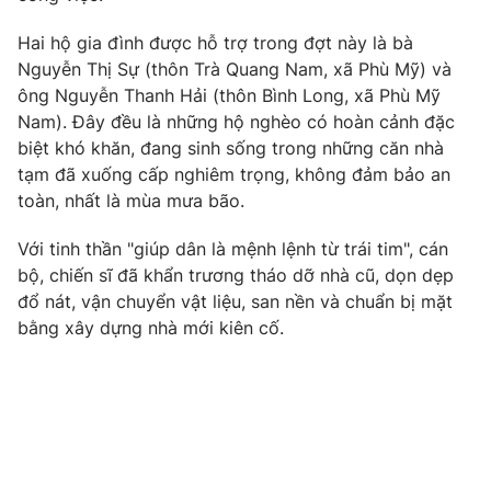
Photo
Infographic
Hai hộ gia đình được hỗ trợ trong đợt này là bà
Nguyễn Thị Sự (thôn Trà Quang Nam, xã Phù Mỹ) và
ông Nguyễn Thanh Hải (thôn Bình Long, xã Phù Mỹ
Video
Shorts video
Nam). Đây đều là những hộ nghèo có hoàn cảnh đặc
biệt khó khăn, đang sinh sống trong những căn nhà
VTV Money
VTV Thể thao
tạm đã xuống cấp nghiêm trọng, không đảm bảo an
toàn, nhất là mùa mưa bão.
VTV Sức khoẻ
Bất động sản
Với tinh thần "giúp dân là mệnh lệnh từ trái tim", cán
bộ, chiến sĩ đã khẩn trương tháo dỡ nhà cũ, dọn dẹp
Thị trường 24h
Tấm lòng Việt
đổ nát, vận chuyển vật liệu, san nền và chuẩn bị mặt
bằng xây dựng nhà mới kiên cố.
VTV4
Vươn mình bằng AI
VTV9
VTV8
Liên hệ tòa soạn
English