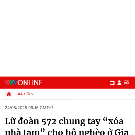
XÃ HỘI
Chính trị
24/08/2025 09:16 GMT+7
Xã hội
Lữ đoàn 572 chung tay “xóa
Pháp luật
Chuyên mục
Kinh tế
nhà tạm” cho hộ nghèo ở Gia
Thể thao