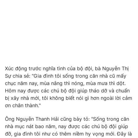
THỜI BÁO VTV
Theo dõi báo trên
Xúc động trước nghĩa tình của bộ đội, bà Nguyễn Thị
Sự chia sẻ: "Gia đình tôi sống trong căn nhà cũ mấy
Cơ quan chủ quản:
Đài Truyền hình Việt Nam
chục năm nay, mùa nắng thì nóng, mùa mưa thì dột.
Cơ quan báo chí:
Thời báo VTV
Hôm nay được các chú bộ đội giúp tháo dỡ và chuẩn
Giấy phép hoạt động báo in và báo điện tử số 483/GP-BTTTT
bị xây nhà mới, tôi không biết nói gì hơn ngoài lời cảm
cấp ngày 29/12/2023
ơn chân thành."
Tổng Biên tập:
Vũ Thanh Thủy
Phó Tổng Biên tập:
Nguyễn Thị Mỹ Hạnh, Phạm Quốc Thắng,
Ông Nguyễn Thanh Hải cũng bày tỏ: "Sống trong căn
Nguyễn Trọng Ninh
nhà mục nát bao năm, nay được các chú bộ đội giúp
Tổng đài VTV:
024.38 355 931 - 024.38 355 932
đỡ, gia đình tôi như có thêm niềm hy vọng mới. Đây là