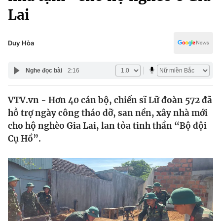
Chính trị
Lai
Truyền hình
Văn hóa - Giải trí
Xã hội
Y tế
Duy Hòa
Đời sống
Pháp luật
Công nghệ
Nghe đọc bài
2:16
Giáo dục
Y tế
VTV.vn - Hơn 40 cán bộ, chiến sĩ Lữ đoàn 572 đã
hỗ trợ ngày công tháo dỡ, san nền, xây nhà mới
Thế giới
cho hộ nghèo Gia Lai, lan tỏa tinh thần “Bộ đội
Tin tức
Cụ Hồ”.
Kinh tế
Thế giới đó đây
Tài chính
Dữ liệu và đời sống
Câu chuyện quốc tế
Thị trường
Truyền hình
Góc doanh nghiệp