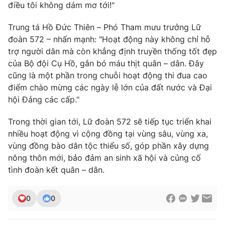
điều tôi không dám mơ tới!"
Ðiện thoại Thời báo VTV:
024.66 897 897
Email:
toasoan@vtv.vn
Trung tá Hồ Đức Thiên – Phó Tham mưu trưởng Lữ
Liên hệ quảng cáo:
024-7300.7108
đoàn 572 – nhấn mạnh: "Hoạt động này không chỉ hỗ
trợ người dân mà còn khẳng định truyền thống tốt đẹp
của Bộ đội Cụ Hồ, gắn bó máu thịt quân – dân. Đây
cũng là một phần trong chuỗi hoạt động thi đua cao
điểm chào mừng các ngày lễ lớn của đất nước và Đại
hội Đảng các cấp."
Trong thời gian tới, Lữ đoàn 572 sẽ tiếp tục triển khai
nhiều hoạt động vì cộng đồng tại vùng sâu, vùng xa,
vùng đồng bào dân tộc thiểu số, góp phần xây dựng
nông thôn mới, bảo đảm an sinh xã hội và củng cố
tình đoàn kết quân – dân.
® Cấm sao chép dưới mọi hình thức nếu không có sự chấp
thuận bằng văn bản. Ghi rõ nguồn VTV.vn khi phát hành lại
thông tin từ website này.
0
0