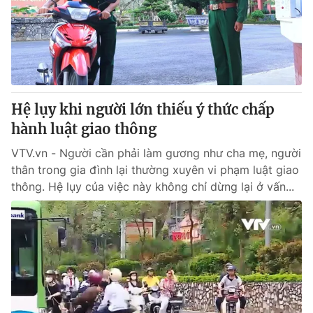
Tin tức
Kinh tế
Thế giới đó đây
Tài chính
Dữ liệu và đời sống
Câu chuyện quốc tế
Thị trường
Hệ lụy khi người lớn thiếu ý thức chấp
Truyền hình
Góc doanh nghiệp
hành luật giao thông
Phim VTV
Giải trí
VTV.vn - Người cần phải làm gương như cha mẹ, người
Hậu trường
thân trong gia đình lại thường xuyên vi phạm luật giao
Điện ảnh
thông. Hệ lụy của việc này không chỉ dừng lại ở vấn...
Đời sống
Nhân vật
Âm nhạc
Du lịch
Khán giả
Giáo dục
Sao
Làm đẹp
Giải sao mai
Tuyển sinh
Công nghệ
Chất lượng cuộc sống
Học trực tuyến
Hitech Công nghệ tương lai