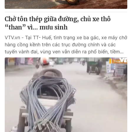
® Cấm sao chép dưới mọi hình thức nếu không có sự chấp
Chở tôn thép giữa đường, chủ xe thô
thuận bằng văn bản. Ghi rõ nguồn VTV.vn khi phát hành lại
“than” vì… mưu sinh
thông tin từ website này.
VTV.vn - Tại TT- Huế, tình trạng xe ba gác, xe máy chở
hàng cồng kềnh trên các trục đường chính và các
tuyến vành đai, vùng ven vẫn diễn ra phổ biến, tiềm...