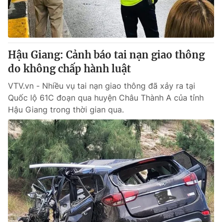
Thị trường 24h
Tấm lòng Việt
VTV4
Vươn mình bằng AI
Hậu Giang: Cảnh báo tai nạn giao thông
VTV9
VTV8
do không chấp hành luật
VTV.vn - Nhiều vụ tai nạn giao thông đã xảy ra tại
Liên hệ tòa soạn
English
Quốc lộ 61C đoạn qua huyện Châu Thành A của tỉnh
Hậu Giang trong thời gian qua.
THỜI BÁO VTV
Theo dõi báo trên
Cơ quan chủ quản:
Đài Truyền hình Việt Nam
Cơ quan báo chí:
Thời báo VTV