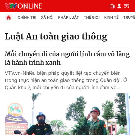
CHÍNH TRỊ
XÃ HỘI
PHÁP LUẬT
THẾ GIỚI
KINH TẾ
TRUYỀ
Luật An toàn giao thông
Chuyên mục
Mỗi chuyến đi của người lính cầm vô lăng
Chính trị
là hành trình xanh
VTV.vn-Nhiều biện pháp quyết liệt tạo chuyển biến
Xã hội
trong thực hiện an toàn giao thông trong Quân đội. Ở
Quân khu 7, mỗi chuyến đi của người lính cầm vô...
Pháp luật
Y tế
Thế giới