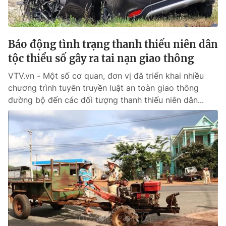
Giấy phép hoạt động báo in và báo điện tử số 483/GP-BTTTT
cấp ngày 29/12/2023
Tổng Biên tập:
Vũ Thanh Thủy
Báo động tình trạng thanh thiếu niên dân
Phó Tổng Biên tập:
Nguyễn Thị Mỹ Hạnh, Phạm Quốc Thắng,
tộc thiểu số gây ra tai nạn giao thông
Nguyễn Trọng Ninh
Tổng đài VTV:
024.38 355 931 - 024.38 355 932
VTV.vn - Một số cơ quan, đơn vị đã triển khai nhiều
Ðiện thoại Thời báo VTV:
024.66 897 897
chương trình tuyên truyền luật an toàn giao thông
Email:
toasoan@vtv.vn
đường bộ đến các đối tượng thanh thiếu niên dân...
Liên hệ quảng cáo:
024-7300.7108