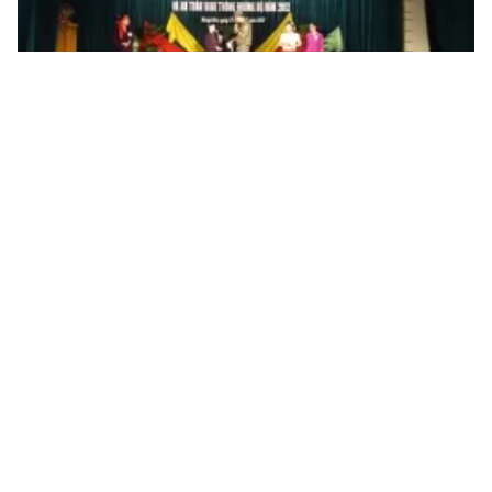
Tin mới
Video
Live
Emagazine
Trang chủ
Tăng hình phạt nặng để giảm tai nạn giao
thông
(VTV.vn) - Những hình thức như tước bằng lái, tịch thu
phương tiện đều là mức xử phạt nặng chưa từng có
đối với hành vi vi phạm Luật An toàn Giao thông.