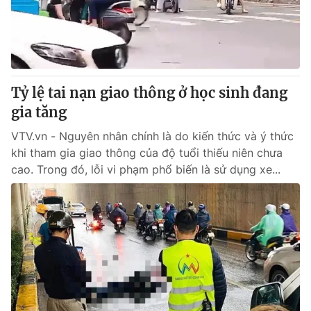
Giao lưu trực tuyến
Sản phẩm
Lịch phát sóng
Thị trường
Tư vấn
Tỷ lệ tai nạn giao thông ở học sinh đang
Chuyên mục khác
gia tăng
Emagazine
Podcast
VTV.vn - Nguyên nhân chính là do kiến thức và ý thức
khi tham gia giao thông của độ tuổi thiếu niên chưa
Photo
Infographic
cao. Trong đó, lỗi vi phạm phổ biến là sử dụng xe...
Video
Shorts video
VTV Money
VTV Thể thao
VTV Sức khoẻ
Bất động sản