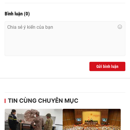
Bình luận
(
0
)
Gửi bình luận
TIN CÙNG CHUYÊN MỤC