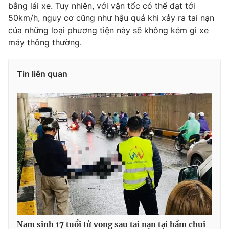
bằng lái xe. Tuy nhiên, với vận tốc có thể đạt tới
50km/h, nguy cơ cũng như hậu quả khi xảy ra tai nạn
của những loại phương tiện này sẽ không kém gì xe
máy thông thường.
THỜI BÁO VTV
Tin liên quan
Theo dõi báo trên
Cơ quan chủ quản:
Đài Truyền hình Việt Nam
Cơ quan báo chí:
Thời báo VTV
Giấy phép hoạt động báo in và báo điện tử số 483/GP-BTTTT
cấp ngày 29/12/2023
Tổng Biên tập:
Vũ Thanh Thủy
Phó Tổng Biên tập:
Nguyễn Thị Mỹ Hạnh, Phạm Quốc Thắng,
Nguyễn Trọng Ninh
Tổng đài VTV:
024.38 355 931 - 024.38 355 932
Nam sinh 17 tuổi tử vong sau tai nạn tại hầm chui