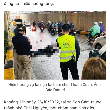
Phim VTV
đang có chiều hướng tăng.
Giải trí
Hậu trường
Điện ảnh
Đời sống
Nhân vật
Âm nhạc
Du lịch
Khán giả
Giáo dục
Sao
Làm đẹp
Giải sao mai
Tuyển sinh
Công nghệ
Chất lượng cuộc sống
Học trực tuyến
Hitech Công nghệ tương lai
Giao lưu trực tuyến
Sản phẩm
Lịch phát sóng
Thị trường
Hiện trường vụ tai nạn tại hầm chui Thanh Xuân. Ảnh:
Tư vấn
Báo Dân trí
Chuyên mục khác
Khoảng 12h ngày 26/10/2022, tại xã Sơn Cẩm thuộc
Emagazine
Podcast
thành phố Thái Nguyên, một nhóm nam sinh điều