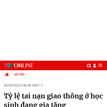
XÃ HỘI
Chính trị
05/02/2023 06:09 GMT+7
Xã hội
Tỷ lệ tai nạn giao thông ở học
Pháp luật
Chuyên mục
Kinh tế
sinh đang gia tăng
Thể thao