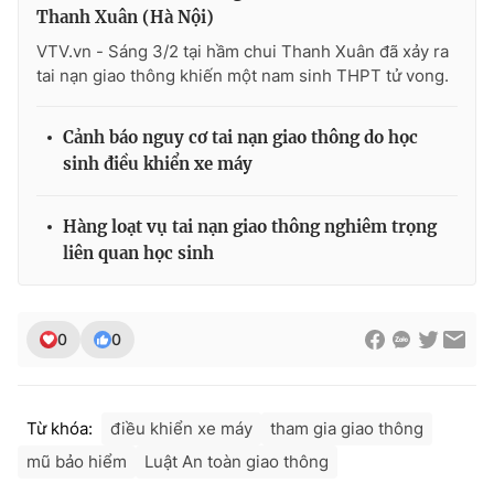
Ðiện thoại Thời báo VTV:
024.66 897 897
Thanh Xuân (Hà Nội)
Email:
toasoan@vtv.vn
VTV.vn - Sáng 3/2 tại hầm chui Thanh Xuân đã xảy ra
Liên hệ quảng cáo:
024-7300.7108
tai nạn giao thông khiến một nam sinh THPT tử vong.
Cảnh báo nguy cơ tai nạn giao thông do học
sinh điều khiển xe máy
Hàng loạt vụ tai nạn giao thông nghiêm trọng
liên quan học sinh
0
0
® Cấm sao chép dưới mọi hình thức nếu không có sự chấp
thuận bằng văn bản. Ghi rõ nguồn VTV.vn khi phát hành lại
Từ khóa:
điều khiển xe máy
tham gia giao thông
thông tin từ website này.
mũ bảo hiểm
Luật An toàn giao thông