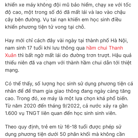
khiển xe máy không đội mũ bảo hiểm, chạy xe với tốc
Photo
Infographic
độ cao, một trong số đó đã mất lái và lao vào chậu
cây bên đường. Vụ tai nạn khiến em học sinh điều
khiển phương tiện tử vong tại chỗ.
Video
Shorts video
Hay mới chỉ cách đây vài ngày tại thành phố Hà Nội,
VTV Money
VTV Thể thao
nam sinh 17 tuổi khi lưu thông qua
hầm chui Thanh
Xuân
thì bất ngờ mất lái do đường trơn trượt. Hậu quả
thiếu niên đã va chạm với thành hầm chui dẫn tới thiệt
VTV Sức khoẻ
Bất động sản
mạng.
Thị trường 24h
Tấm lòng Việt
Có thể thấy, số lượng học sinh sử dụng phương tiện cá
nhân để để tham gia giao thông đang ngày càng tăng
cao. Trong đó, xe máy là một lựa chọn khá phổ biến.
VTV4
Vươn mình bằng AI
Từ năm 2020 đến tháng 9/2022, cả nước xảy ra gần
1.600 vụ TNGT liên quan đến học sinh sinh viên.
VTV9
VTV8
Theo quy định, trẻ em từ 16-18 tuổi được phép sử
dụng phương tiện dưới 50 phân khối mà không cần
Liên hệ tòa soạn
English