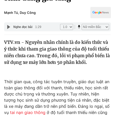
Chính trị
Truyền hình
Văn hóa - Giải trí
Mạnh Tú, Duy Công
Xã hội
Y tế
Đời sống
Nghe đọc bài
1:29
Pháp luật
Công nghệ
Giáo dục
VTV.vn - Nguyên nhân chính là do kiến thức và
Y tế
ý thức khi tham gia giao thông của độ tuổi thiếu
niên chưa cao. Trong đó, lỗi vi phạm phổ biến là
Thế giới
sử dụng xe máy lớn hơn 50 phân khối.
Tin tức
Kinh tế
Thời gian qua, công tác tuyên truyền, giáo dục luật an
Thế giới đó đây
Tài chính
toàn giao thông đối với thanh, thiếu niên, học sinh rất
Dữ liệu và đời sống
Câu chuyện quốc tế
được chú trọng và thường xuyên. Tuy nhiên, hiện
Thị trường
tượng học sinh sử dụng phương tiện cá nhân, đặc biệt
Truyền hình
là xe máy đang dần trở nên phổ biến. Đáng lo ngại, số
Góc doanh nghiệp
vụ
tai nạn giao thông
ở độ tuổi thanh thiếu niên cũng