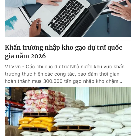
Tin tức
Kinh tế
Thế giới đó đây
Tài chính
Dữ liệu và đời sống
Câu chuyện quốc tế
Thị trường
Khẩn trương nhập kho gạo dự trữ quốc
Truyền hình
Góc doanh nghiệp
gia năm 2026
Phim VTV
Giải trí
VTV.vn - Các chi cục dự trữ Nhà nước khu vực khẩn
Hậu trường
trương thực hiện các công tác, bảo đảm thời gian
Điện ảnh
hoàn thành mua 300.000 tấn gạo nhập kho chậm...
Đời sống
Nhân vật
Âm nhạc
Du lịch
Khán giả
Giáo dục
Sao
Làm đẹp
Giải sao mai
Tuyển sinh
Công nghệ
Chất lượng cuộc sống
Học trực tuyến
Hitech Công nghệ tương lai