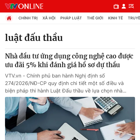
CHÍNH TRỊ
XÃ HỘI
PHÁP LUẬT
THẾ GIỚI
KINH TẾ
TRUYỀ
luật đấu thầu
Chuyên mục
Nhà đầu tư ứng dụng công nghệ cao được
Chính trị
ưu đãi 5% khi đánh giá hồ sơ dự thầu
VTV.vn - Chính phủ ban hành Nghị định số
Xã hội
274/2026/NĐ-CP quy định chi tiết một số điều và
biện pháp thi hành Luật Đấu thầu về lựa chọn nhà...
Pháp luật
Y tế
Thế giới