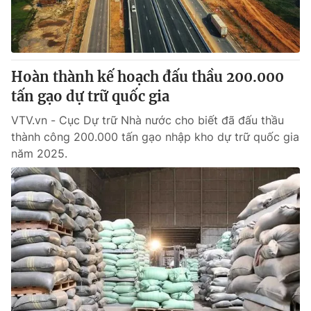
Thị trường 24h
Tấm lòng Việt
VTV4
Vươn mình bằng AI
Hoàn thành kế hoạch đấu thầu 200.000
VTV9
VTV8
tấn gạo dự trữ quốc gia
VTV.vn - Cục Dự trữ Nhà nước cho biết đã đấu thầu
Liên hệ tòa soạn
English
thành công 200.000 tấn gạo nhập kho dự trữ quốc gia
năm 2025.
THỜI BÁO VTV
Theo dõi báo trên
Cơ quan chủ quản:
Đài Truyền hình Việt Nam
Cơ quan báo chí:
Thời báo VTV