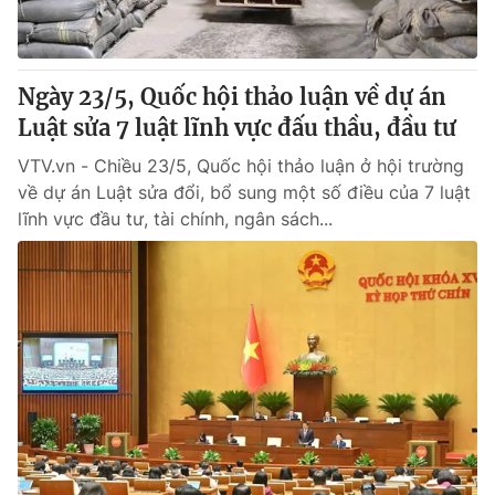
Giấy phép hoạt động báo in và báo điện tử số 483/GP-BTTTT
cấp ngày 29/12/2023
Tổng Biên tập:
Vũ Thanh Thủy
Ngày 23/5, Quốc hội thảo luận về dự án
Phó Tổng Biên tập:
Nguyễn Thị Mỹ Hạnh, Phạm Quốc Thắng,
Luật sửa 7 luật lĩnh vực đấu thầu, đầu tư
Nguyễn Trọng Ninh
Tổng đài VTV:
024.38 355 931 - 024.38 355 932
VTV.vn - Chiều 23/5, Quốc hội thảo luận ở hội trường
Ðiện thoại Thời báo VTV:
024.66 897 897
về dự án Luật sửa đổi, bổ sung một số điều của 7 luật
Email:
toasoan@vtv.vn
lĩnh vực đầu tư, tài chính, ngân sách...
Liên hệ quảng cáo:
024-7300.7108