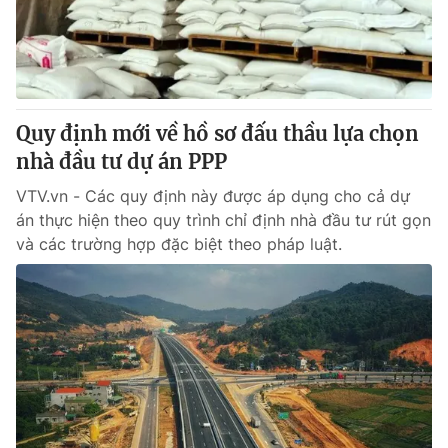
Giao lưu trực tuyến
Sản phẩm
Lịch phát sóng
Thị trường
Tư vấn
Quy định mới về hồ sơ đấu thầu lựa chọn
Chuyên mục khác
nhà đầu tư dự án PPP
Emagazine
Podcast
VTV.vn - Các quy định này được áp dụng cho cả dự
án thực hiện theo quy trình chỉ định nhà đầu tư rút gọn
Photo
Infographic
và các trường hợp đặc biệt theo pháp luật.
Video
Shorts video
VTV Money
VTV Thể thao
VTV Sức khoẻ
Bất động sản