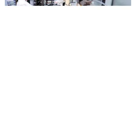
Tin mới
Video
Live
Emagazine
Trang chủ
Vì sao nhiều bệnh viện còn e dè, lúng
túng trong đấu thầu trang thiết bị y tế?
VTV.vn - Theo Bộ Y tế, đến nay, thị trường Việt Nam
không thiếu trang thiết bị y tế. Vấn đề là các cơ sở y
tế cần dám nghĩ, dám làm và dám chịu trách nhiệm.