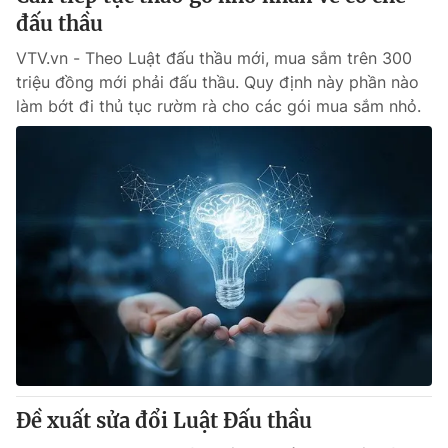
đấu thầu
VTV.vn - Theo Luật đấu thầu mới, mua sắm trên 300
triệu đồng mới phải đấu thầu. Quy định này phần nào
làm bớt đi thủ tục rườm rà cho các gói mua sắm nhỏ.
Đề xuất sửa đổi Luật Đấu thầu