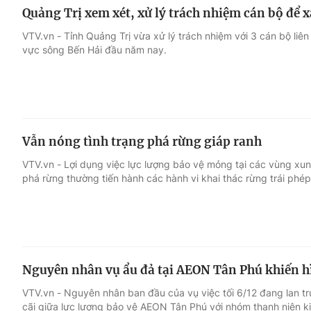
Quảng Trị xem xét, xử lý trách nhiệm cán bộ để 
VTV.vn - Tỉnh Quảng Trị vừa xử lý trách nhiệm với 3 cán bộ li
vực sông Bến Hải đầu năm nay.
Vẫn nóng tình trạng phá rừng giáp ranh
VTV.vn - Lợi dụng việc lực lượng bảo vệ mỏng tại các vùng xun
phá rừng thường tiến hành các hành vi khai thác rừng trái phé
Nguyên nhân vụ ẩu đả tại AEON Tân Phú khiến hì
VTV.vn - Nguyên nhân ban đầu của vụ việc tối 6/12 đang lan t
cãi giữa lực lượng bảo vệ AEON Tân Phú với nhóm thanh niên k