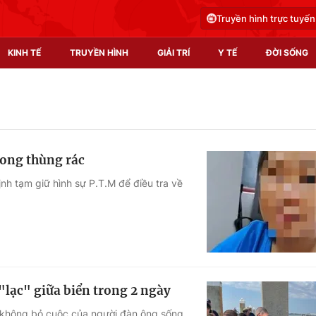
Truyền hình trực tuyến
KINH TẾ
TRUYỀN HÌNH
GIẢI TRÍ
Y TẾ
ĐỜI SỐNG
Pháp luật
Y tế
Truyền hình
Multimedia
rong thùng rác
Phim VTV
Video
nh tạm giữ hình sự P.T.M để điều tra về
Hậu trường
Shorts video
Nhân vật
Podcast
Khán giả
EMagazine
Giải sao mai
Photo
"lạc" giữa biển trong 2 ngày
Infographic
n không bỏ cuộc của người đàn ông sống