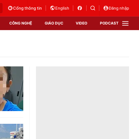
Cổng thông tin
English
Đăng nhập
CÔNG NGHỆ
GIÁO DỤC
VIDEO
PODCAST
VTV Money
VTV Thể thao
VTV Sức khoẻ
Bất động sản
Thị trường 24h
Tấm lòng Việt
Vươn mình bằng AI
VTV4
VTV8
VTV9
Lịch phát sóng
Giao lưu trực tuyến
Sự kiện