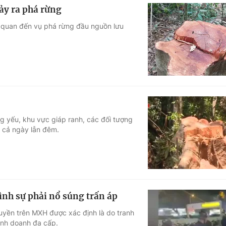
xảy ra phá rừng
ên quan đến vụ phá rừng đầu nguồn lưu
g yếu, khu vực giáp ranh, các đối tượng
p cả ngày lẫn đêm.
nh sự phải nổ súng trấn áp
ruyền trên MXH được xác định là do tranh
inh doanh đa cấp.