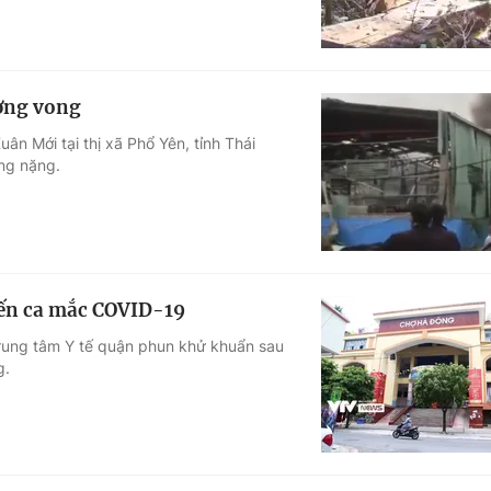
ương vong
ân Mới tại thị xã Phổ Yên, tỉnh Thái
ơng nặng.
đến ca mắc COVID-19
rung tâm Y tế quận phun khử khuẩn sau
g.