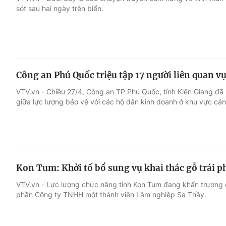
sót sau hai ngày trên biển.
Giải trí
Đời sống
Điện ảnh
Du lịch
Công an Phú Quốc triệu tập 17 người liên quan vụ
Âm nhạc
Làm đẹp
VTV.vn - Chiều 27/4, Công an TP Phú Quốc, tỉnh Kiên Giang đã 
giữa lực lượng bảo vệ với các hộ dân kinh doanh ở khu vực cản
Sao
Chất lượng cuộc sốn
Kon Tum: Khởi tố bổ sung vụ khai thác gỗ trái p
VTV.vn - Lực lượng chức năng tỉnh Kon Tum đang khẩn trương đ
phần Công ty TNHH một thành viên Lâm nghiệp Sa Thầy.