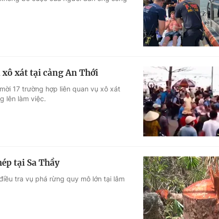
Góc ảnh
Giáo dục
Công nghệ
Tuyển sinh
Hitech Công ng
 xô xát tại cảng An Thới
Học trực tuyến
Sản phẩm
mời 17 trường hợp liên quan vụ xô xát
g lên làm việc.
g
Thị trường
Tư vấn
hép tại Sa Thầy
iều tra vụ phá rừng quy mô lớn tại lâm