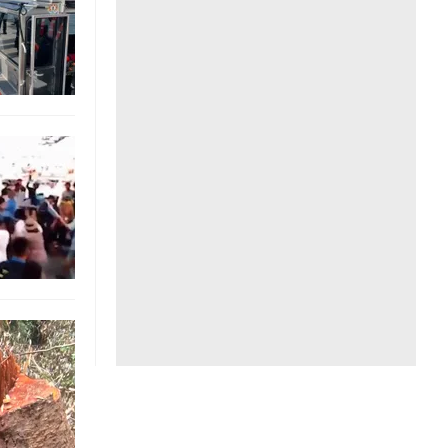
Liên hệ toà soạn
hệ tương lai