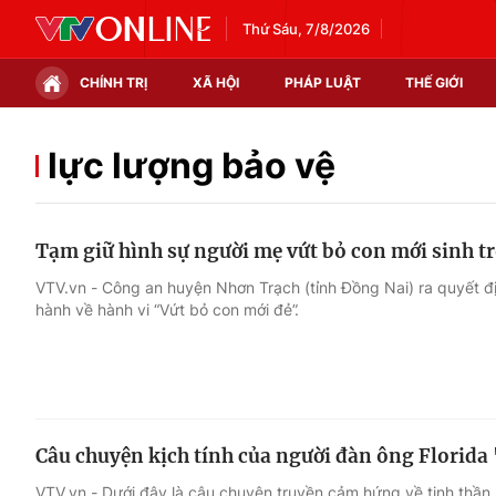
Thứ Sáu, 7/8/2026
CHÍNH TRỊ
XÃ HỘI
PHÁP LUẬT
THẾ GIỚI
Chính trị
Xã hội
lực lượng bảo vệ
Thế giới
Kinh tế
Tạm giữ hình sự người mẹ vứt bỏ con mới sinh t
Tin tức
Tài chính
VTV.vn - Công an huyện Nhơn Trạch (tỉnh Đồng Nai) ra quyết đị
hành về hành vi “Vứt bỏ con mới đẻ”.
Thế giới đó đây
Thị trường
Câu chuyện quốc tế
Góc doanh nghiệp
Dữ liệu và đời sống
Câu chuyện kịch tính của người đàn ông Florida 
VTV.vn - Dưới đây là câu chuyện truyền cảm hứng về tinh thầ