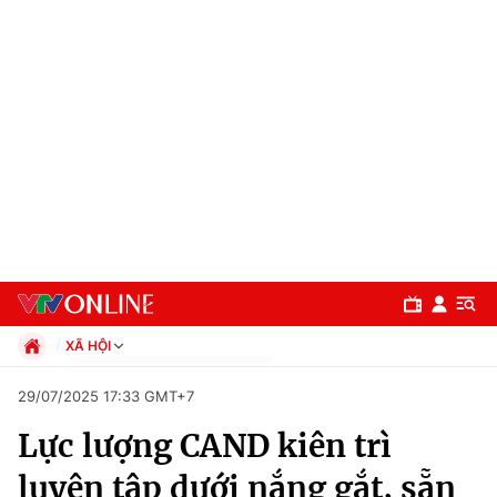
XÃ HỘI
Chính trị
29/07/2025 17:33 GMT+7
Xã hội
Lực lượng CAND kiên trì
Pháp luật
Chuyên mục
Kinh tế
luyện tập dưới nắng gắt, sẵn
Thể thao