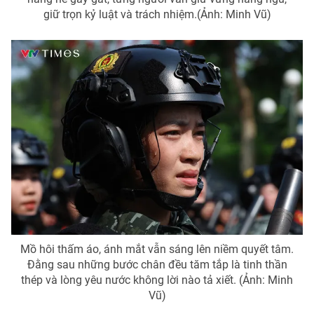
giữ trọn kỷ luật và trách nhiệm.(Ảnh: Minh Vũ)
Mồ hôi thấm áo, ánh mắt vẫn sáng lên niềm quyết tâm.
Đằng sau những bước chân đều tăm tắp là tinh thần
thép và lòng yêu nước không lời nào tả xiết. (Ảnh: Minh
Vũ)