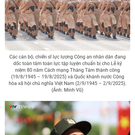
Photo
Infographic
Video
Shorts video
VTV Money
VTV Thể thao
Các cán bộ, chiến sĩ lực lượng Công an nhân dân đang
VTV Sức khoẻ
Bất động sản
dốc toàn tâm toàn lực tập luyện chuẩn bị cho Lễ kỷ
niệm 80 năm Cách mạng Tháng Tám thành công
(19/8/1945 – 19/8/2025) và Quốc khánh nước Cộng
Thị trường 24h
Tấm lòng Việt
hòa xã hội chủ nghĩa Việt Nam (2/9/1945 – 2/9/2025).
(Ảnh: Minh Vũ)
VTV4
Vươn mình bằng AI
VTV9
VTV8
Liên hệ tòa soạn
English