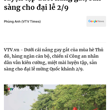
Chính trị
sàng cho đại lễ 2/9
Truyền hình
Văn hóa - Giải trí
Xã hội
Y tế
Phùng Anh (VTV Times)
Đời sống
Pháp luật
Công nghệ
Giáo dục
Y tế
VTV.vn - Dưới cái nắng gay gắt của mùa hè Thủ
đô, hàng ngàn cán bộ, chiến sĩ Công an nhân
Thế giới
dân vẫn kiên cường, miệt mài luyện tập, sẵn
Tin tức
sàng cho đại lễ mừng Quốc khánh 2/9.
Kinh tế
Thế giới đó đây
Tài chính
Dữ liệu và đời sống
Câu chuyện quốc tế
Thị trường
Truyền hình
Góc doanh nghiệp