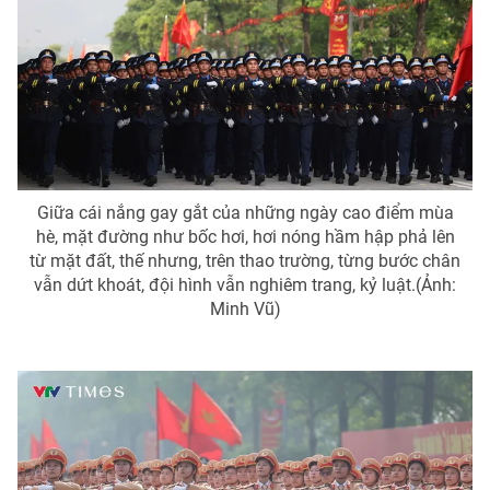
Phim VTV
Giải trí
Hậu trường
Điện ảnh
Đời sống
Nhân vật
Âm nhạc
Du lịch
Khán giả
Giáo dục
Sao
Làm đẹp
Giải sao mai
Tuyển sinh
Giữa cái nắng gay gắt của những ngày cao điểm mùa
Công nghệ
Chất lượng cuộc sống
hè, mặt đường như bốc hơi, hơi nóng hầm hập phả lên
Học trực tuyến
Hitech Công nghệ tương lai
từ mặt đất, thế nhưng, trên thao trường, từng bước chân
Giao lưu trực tuyến
vẫn dứt khoát, đội hình vẫn nghiêm trang, kỷ luật.(Ảnh:
Sản phẩm
Minh Vũ)
Lịch phát sóng
Thị trường
Tư vấn
Chuyên mục khác
Emagazine
Podcast