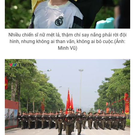
Ðiện thoại Thời báo VTV:
024.66 897 897
Email:
toasoan@vtv.vn
Liên hệ quảng cáo:
024-7300.7108
Nhiều chiến sĩ nữ mệt lả, thậm chí say nắng phải rời đội
hình, nhưng không ai than vãn, không ai bỏ cuộc.(Ảnh:
Minh Vũ)
® Cấm sao chép dưới mọi hình thức nếu không có sự chấp
thuận bằng văn bản. Ghi rõ nguồn VTV.vn khi phát hành lại
thông tin từ website này.