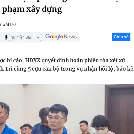
ai phạm xây dựng
Góc ảnh
46 GMT+7
Giáo dục
Công nghệ
Chia sẻ
Tuyển sinh
Hitech Công ng
Học trực tuyến
Sản phẩm
ợc bị cáo, HĐXX quyết định hoãn phiên tòa xét xử
g
Thị trường
Trì cùng 5 cựu cán bộ trong vụ nhận hối lộ, bảo kê
Tư vấn