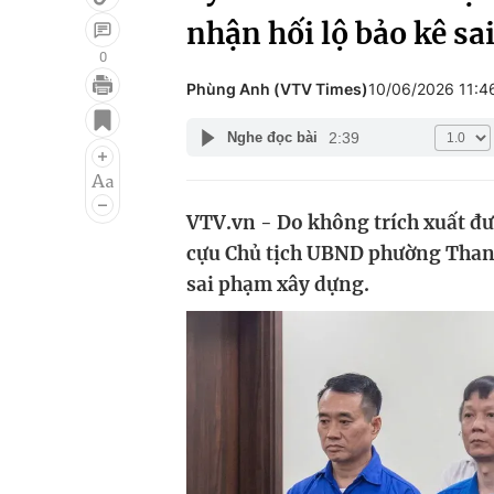
nhận hối lộ bảo kê s
0
Phùng Anh (VTV Times)
10/06/2026 11:
Giải trí
Đời sống
2:39
Nghe đọc bài
Điện ảnh
Du lịch
Âm nhạc
Làm đẹp
VTV.vn - Do không trích xuất đư
Sao
Chất lượng cuộc sốn
cựu Chủ tịch UBND phường Thanh 
sai phạm xây dựng.