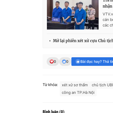
Trả h
nhận 
VTV.v
cán b
các ch
Mở lại phiên xét xử cựu Chủ tị
0
0
Bài đọc hay? Thả t
Từ khóa:
xét xử sơ thẩm
chủ tịch U
công an TP.Hà Nội
Bình luận
(
0
)