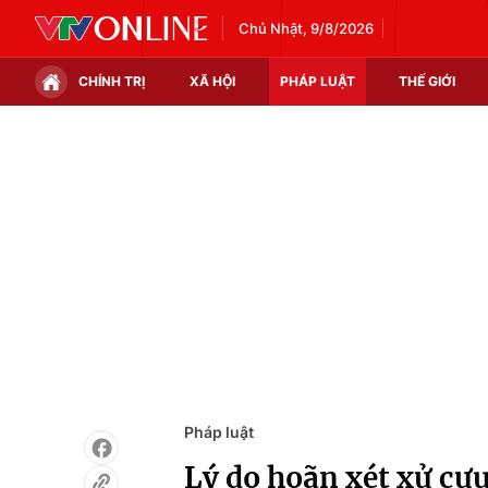
Chủ Nhật, 9/8/2026
CHÍNH TRỊ
XÃ HỘI
PHÁP LUẬT
THẾ GIỚI
Chính trị
Xã hội
Thế giới
Kinh tế
Tin tức
Tài chính
Thế giới đó đây
Thị trường
Câu chuyện quốc tế
Góc doanh nghiệp
Dữ liệu và đời sống
Pháp luật
Lý do hoãn xét xử cự