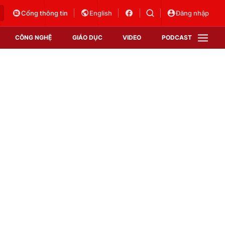
Cổng thông tin
English
Đăng nhập
CÔNG NGHỆ
GIÁO DỤC
VIDEO
PODCAST
VTV Money
VTV Thể thao
VTV Sức khoẻ
Bất động sản
Thị trường 24h
Tấm lòng Việt
Vươn mình bằng AI
VTV4
VTV8
VTV9
Lịch phát sóng
Giao lưu trực tuyến
Sự kiện