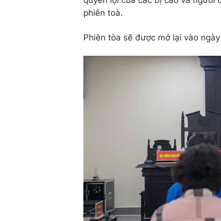
quyền lợi của các bị cáo và người 
phiên toà.
Phiên tòa sẽ được mở lại vào ngày