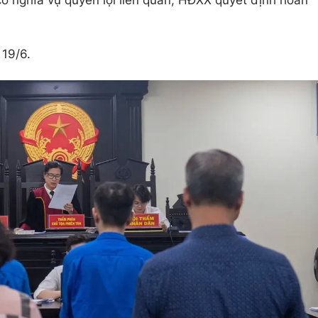
có nghĩa vụ quyền lợi liên quan, HĐXX quyết định hoãn
 19/6.