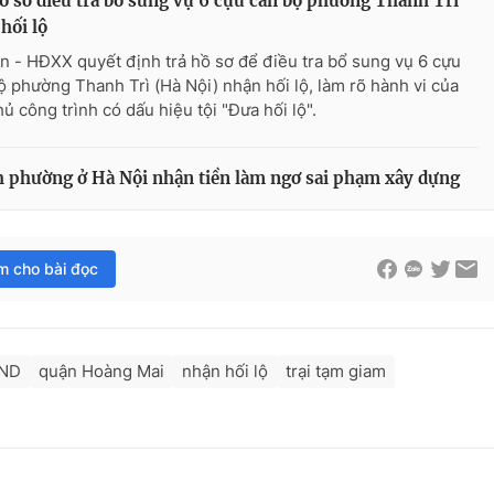
ồ sơ điều tra bổ sung vụ 6 cựu cán bộ phường Thanh Trì
hối lộ
n - HĐXX quyết định trả hồ sơ để điều tra bổ sung vụ 6 cựu
ộ phường Thanh Trì (Hà Nội) nhận hối lộ, làm rõ hành vi của
ủ công trình có dấu hiệu tội "Đưa hối lộ".
ch phường ở Hà Nội nhận tiền làm ngơ sai phạm xây dựng
im cho bài đọc
BND
quận Hoàng Mai
nhận hối lộ
trại tạm giam