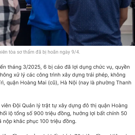
iên tòa sơ thẩm đã bị hoãn ngày 9/4.
ến tháng 3/2025, 6 bị cáo đã lợi dụng chức vụ, quyền
hông xử lý các công trình xây dựng trái phép, không
rì, quận Hoàng Mai (cũ), Hà Nội (nay là phường Thanh
viên Đội Quản lý trật tự xây dựng đô thị quận Hoàng
hối lộ tổng số 900 triệu đồng, hưởng lợi bất chính 50
đã nộp khắc phục 100 triệu đồng.