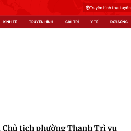
Truyền hình trực tuyến
KINH TẾ
TRUYỀN HÌNH
GIẢI TRÍ
Y TẾ
ĐỜI SỐNG
Pháp luật
Y tế
Truyền hình
Multimedia
Phim VTV
Video
Hậu trường
Shorts video
Nhân vật
Podcast
Khán giả
EMagazine
Giải sao mai
Photo
u Chủ tịch phường Thanh Trì vụ
Infographic