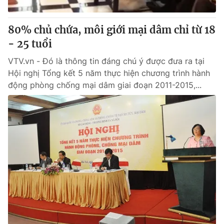
Cơ quan báo chí:
Thời báo VTV
Giấy phép hoạt động báo in và báo điện tử số 483/GP-BTTTT
80% chủ chứa, môi giới mại dâm chỉ từ 18
cấp ngày 29/12/2023
- 25 tuổi
Tổng Biên tập:
Vũ Thanh Thủy
VTV.vn - Đó là thông tin đáng chú ý được đưa ra tại
Phó Tổng Biên tập:
Nguyễn Thị Mỹ Hạnh, Phạm Quốc Thắng,
Hội nghị Tổng kết 5 năm thực hiện chương trình hành
Nguyễn Trọng Ninh
động phòng chống mại dâm giai đoạn 2011-2015,...
Tổng đài VTV:
024.38 355 931 - 024.38 355 932
Ðiện thoại Thời báo VTV:
024.66 897 897
Email:
toasoan@vtv.vn
Liên hệ quảng cáo:
024-7300.7108