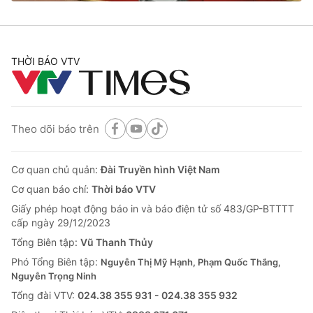
THỜI BÁO VTV
® Cấm sao chép dưới mọi hình thức nếu không có sự chấp
thuận bằng văn bản. Ghi rõ nguồn VTV.vn khi phát hành lại
thông tin từ website này.
Theo dõi báo trên
Cơ quan chủ quản:
Đài Truyền hình Việt Nam
Cơ quan báo chí:
Thời báo VTV
Giấy phép hoạt động báo in và báo điện tử số 483/GP-BTTTT
cấp ngày 29/12/2023
Tổng Biên tập:
Vũ Thanh Thủy
Phó Tổng Biên tập:
Nguyễn Thị Mỹ Hạnh, Phạm Quốc Thắng,
Nguyễn Trọng Ninh
Tổng đài VTV:
024.38 355 931 - 024.38 355 932