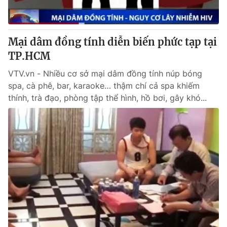
Thị trường 24h
Tấm lòng Việt
VTV4
Vươn mình bằng AI
Mại dâm đồng tính diễn biến phức tạp tại
TP.HCM
VTV9
VTV8
VTV.vn - Nhiều cơ sở mại dâm đồng tính núp bóng
spa, cà phê, bar, karaoke… thậm chí cả spa khiếm
Liên hệ tòa soạn
English
thính, trà đạo, phòng tập thể hình, hồ bơi, gây khó...
THỜI BÁO VTV
Theo dõi báo trên
Cơ quan chủ quản:
Đài Truyền hình Việt Nam