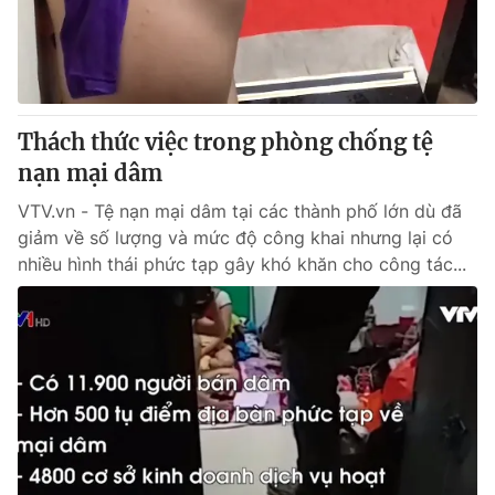
Tin tức
Kinh tế
Thế giới đó đây
Tài chính
Dữ liệu và đời sống
Câu chuyện quốc tế
Thị trường
Thách thức việc trong phòng chống tệ
nạn mại dâm
Truyền hình
Góc doanh nghiệp
VTV.vn - Tệ nạn mại dâm tại các thành phố lớn dù đã
Phim VTV
Giải trí
giảm về số lượng và mức độ công khai nhưng lại có
Hậu trường
nhiều hình thái phức tạp gây khó khăn cho công tác...
Điện ảnh
Đời sống
Nhân vật
Âm nhạc
Du lịch
Khán giả
Giáo dục
Sao
Làm đẹp
Giải sao mai
Tuyển sinh
Công nghệ
Chất lượng cuộc sống
Học trực tuyến
Hitech Công nghệ tương lai