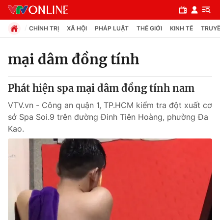
CHÍNH TRỊ
XÃ HỘI
PHÁP LUẬT
THẾ GIỚI
KINH TẾ
TRUYỀ
mại dâm đồng tính
Chuyên mục
Phát hiện spa mại dâm đồng tính nam
Chính trị
VTV.vn - Công an quận 1, TP.HCM kiểm tra đột xuất cơ
sở Spa Soi.9 trên đường Đinh Tiên Hoàng, phường Đa
Xã hội
Kao.
Pháp luật
Y tế
Thế giới