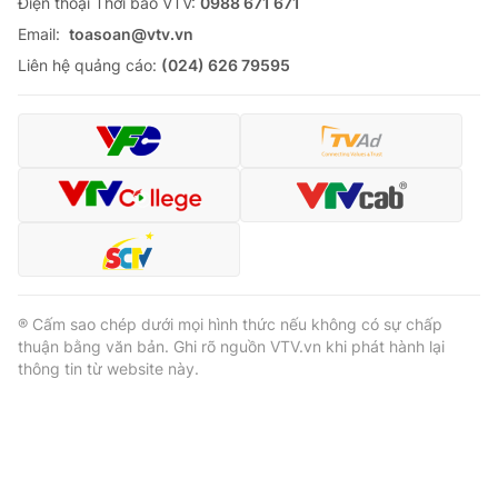
Ðiện thoại Thời báo VTV:
0988 671 671
Email:
toasoan@vtv.vn
Liên hệ quảng cáo:
(024) 626 79595
® Cấm sao chép dưới mọi hình thức nếu không có sự chấp
thuận bằng văn bản. Ghi rõ nguồn VTV.vn khi phát hành lại
thông tin từ website này.