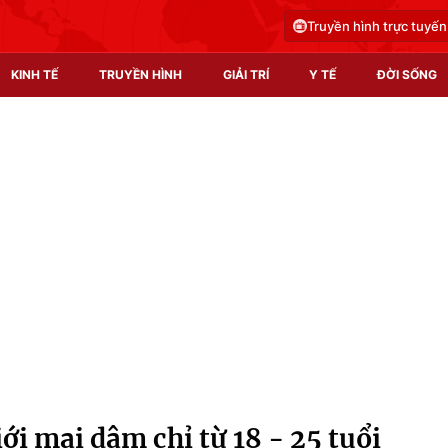
Truyền hình trực tuyến
KINH TẾ
TRUYỀN HÌNH
GIẢI TRÍ
Y TẾ
ĐỜI SỐNG
Pháp luật
Y tế
Truyền hình
Multimedia
Phim VTV
Video
Hậu trường
Shorts video
Nhân vật
Podcast
Khán giả
EMagazine
Giải sao mai
Photo
i mại dâm chỉ từ 18 - 25 tuổi
Infographic