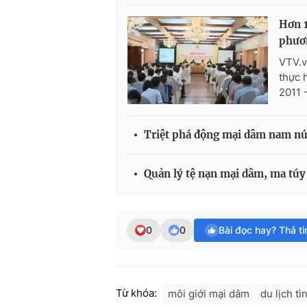
Hơn 1
phươ
VTV.v
thực 
2011 
Triệt phá động mại dâm nam nú
Quản lý tệ nạn mại dâm, ma túy
0
0
Bài đọc hay? Thả t
Từ khóa:
môi giới mại dâm
du lịch tì