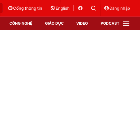
Cổng thông tin
English
Đăng nhập
CÔNG NGHỆ
GIÁO DỤC
VIDEO
PODCAST
VTV Money
VTV Thể thao
VTV Sức khoẻ
Bất động sản
Thị trường 24h
Tấm lòng Việt
Vươn mình bằng AI
VTV4
VTV8
VTV9
Lịch phát sóng
Giao lưu trực tuyến
Sự kiện