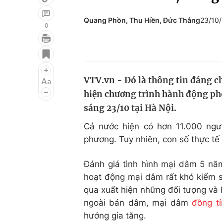
Quang Phồn, Thu Hiền, Đức Thắng
23/10
0
Giải trí
Đời sống
Điện ảnh
Du lịch
VTV.vn - Đó là thông tin đáng ch
Âm nhạc
Làm đẹp
hiện chương trình hành động ph
Sao
Chất lượng cuộc sốn
sáng 23/10 tại Hà Nội.
Cả nước hiện có hơn 11.000 ng
phương. Tuy nhiên, con số thực tế 
Đánh giá tình hình mại dâm 5 nă
hoạt động mại dâm rất khó kiểm soá
qua xuất hiện những đối tượng và 
ngoài bán dâm, mại dâm
đồng t
hướng gia tăng.