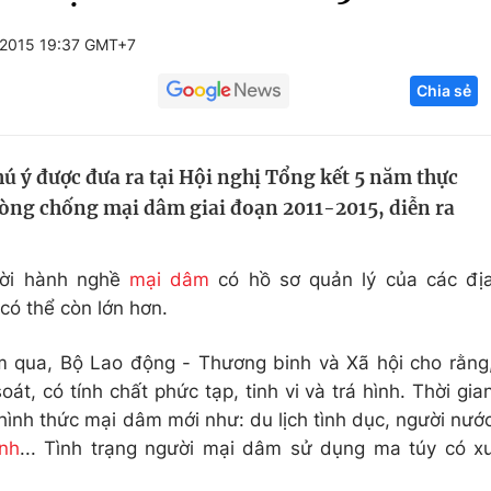
Góc ảnh
/2015 19:37 GMT+7
Chia sẻ
Giáo dục
Công nghệ
Tuyển sinh
Hitech Công ng
ú ý được đưa ra tại Hội nghị Tổng kết 5 năm thực
Học trực tuyến
Sản phẩm
òng chống mại dâm giai đoạn 2011-2015, diễn ra
g
Thị trường
Tư vấn
ười hành nghề
mại dâm
có hồ sơ quản lý của các đị
có thể còn lớn hơn.
m qua, Bộ Lao động - Thương binh và Xã hội cho rằng
t, có tính chất phức tạp, tinh vi và trá hình. Thời gia
hình thức mại dâm mới như: du lịch tình dục, người nướ
ính
... Tình trạng người mại dâm sử dụng ma túy có x