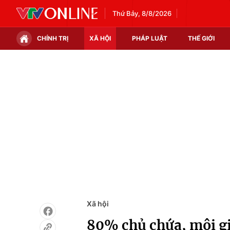
Thứ Bảy, 8/8/2026
CHÍNH TRỊ
XÃ HỘI
PHÁP LUẬT
THẾ GIỚI
Chính trị
Xã hội
Thế giới
Kinh tế
Tin tức
Tài chính
Thế giới đó đây
Thị trường
Câu chuyện quốc tế
Góc doanh nghiệp
Dữ liệu và đời sống
Xã hội
80% chủ chứa, môi giớ