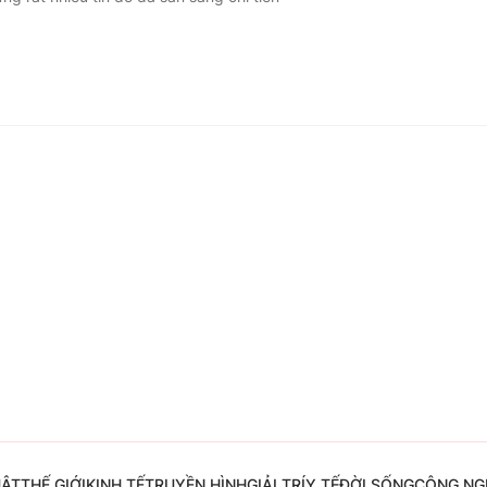
Góc ảnh
Giáo dục
Công nghệ
Tuyển sinh
Hitech Công ng
Học trực tuyến
Sản phẩm
g
Thị trường
Tư vấn
UẬT
THẾ GIỚI
KINH TẾ
TRUYỀN HÌNH
GIẢI TRÍ
Y TẾ
ĐỜI SỐNG
CÔNG NG