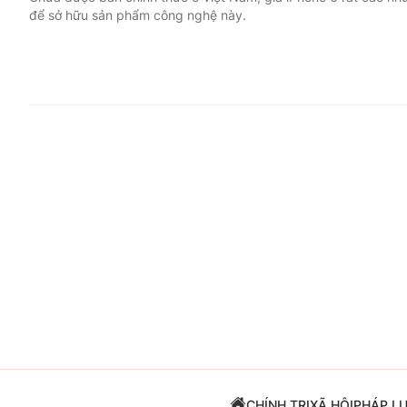
để sở hữu sản phẩm công nghệ này.
Giải trí
Đời sống
Điện ảnh
Du lịch
Âm nhạc
Làm đẹp
Sao
Chất lượng cuộc sốn
CHÍNH TRỊ
XÃ HỘI
PHÁP L