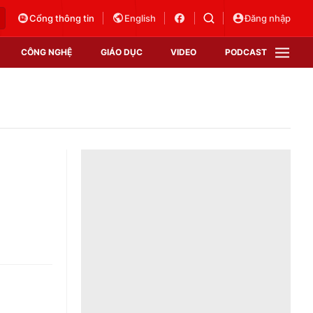
Cổng thông tin
English
Đăng nhập
CÔNG NGHỆ
GIÁO DỤC
VIDEO
PODCAST
VTV Money
VTV Thể thao
VTV Sức khoẻ
Bất động sản
Thị trường 24h
Tấm lòng Việt
Vươn mình bằng AI
VTV4
VTV8
VTV9
Lịch phát sóng
Giao lưu trực tuyến
Sự kiện