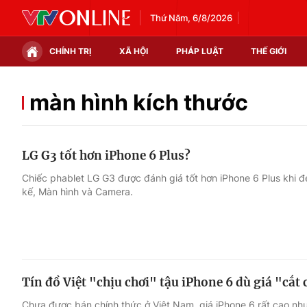
Thứ Năm, 6/8/2026
CHÍNH TRỊ
XÃ HỘI
PHÁP LUẬT
THẾ GIỚI
Chính trị
Xã hội
màn hình kích thước
Thế giới
Kinh tế
LG G3 tốt hơn iPhone 6 Plus?
Tin tức
Tài chính
Chiếc phablet LG G3 được đánh giá tốt hơn iPhone 6 Plus khi đ
kế, Màn hình và Camera.
Thế giới đó đây
Thị trường
Câu chuyện quốc tế
Góc doanh nghiệp
Dữ liệu và đời sống
Tín đồ Việt "chịu chơi" tậu iPhone 6 dù giá "cắt 
Chưa được bán chính thức ở Việt Nam, giá iPhone 6 rất cao nhưn