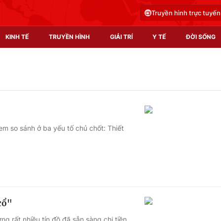
Truyền hình trực tuyến
KINH TẾ
TRUYỀN HÌNH
GIẢI TRÍ
Y TẾ
ĐỜI SỐNG
Pháp luật
Y tế
Truyền hình
Multimedia
Phim VTV
Video
em so sánh ở ba yếu tố chủ chốt: Thiết
Hậu trường
Shorts video
Nhân vật
Podcast
Khán giả
EMagazine
Giải sao mai
Photo
cổ"
Infographic
g rất nhiều tín đồ đã sẵn sàng chi tiền