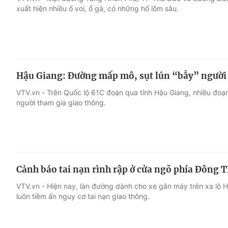
xuất hiện nhiều ổ voi, ổ gà, có những hố lõm sâu.
Giải trí
Đời sống
Điện ảnh
Du lịch
Hậu Giang: Đường mấp mô, sụt lún “bẫy” người 
Âm nhạc
Làm đẹp
VTV.vn - Trên Quốc lộ 61C đoạn qua tỉnh Hậu Giang, nhiều đoạ
người tham gia giao thông.
Sao
Chất lượng cuộc sốn
Cảnh báo tai nạn rình rập ở cửa ngõ phía Đông
VTV.vn - Hiện nay, làn đường dành cho xe gắn máy trên xa lộ
luôn tiềm ẩn nguy cơ tai nạn giao thông.