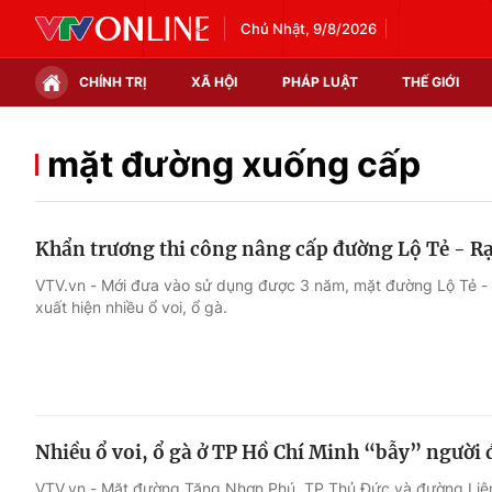
Chủ Nhật, 9/8/2026
CHÍNH TRỊ
XÃ HỘI
PHÁP LUẬT
THẾ GIỚI
Chính trị
Xã hội
mặt đường xuống cấp
Thế giới
Kinh tế
Khẩn trương thi công nâng cấp đường Lộ Tẻ - Rạ
Tin tức
Tài chính
VTV.vn - Mới đưa vào sử dụng được 3 năm, mặt đường Lộ Tẻ -
xuất hiện nhiều ổ voi, ổ gà.
Thế giới đó đây
Thị trường
Câu chuyện quốc tế
Góc doanh nghiệp
Dữ liệu và đời sống
Nhiều ổ voi, ổ gà ở TP Hồ Chí Minh “bẫy” người 
VTV.vn - Mặt đường Tăng Nhơn Phú, TP Thủ Đức và đường Liên