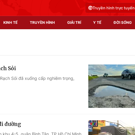
Truyền hình trực tuyến
KINH TẾ
TRUYỀN HÌNH
GIẢI TRÍ
Y TẾ
ĐỜI SỐNG
Pháp luật
Y tế
Truyền hình
Multimedia
ch Sỏi
Phim VTV
Video
 Rạch Sỏi đã xuống cấp nghiêm trọng,
Hậu trường
Shorts video
Nhân vật
Podcast
Khán giả
EMagazine
Giải sao mai
Photo
đi đường
Infographic
 khu 4-5, quận Bình Tân, TP Hồ Chí Minh