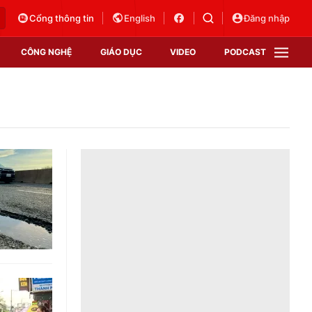
Cổng thông tin
English
Đăng nhập
CÔNG NGHỆ
GIÁO DỤC
VIDEO
PODCAST
VTV Money
VTV Thể thao
VTV Sức khoẻ
Bất động sản
Thị trường 24h
Tấm lòng Việt
Vươn mình bằng AI
VTV4
VTV8
VTV9
Lịch phát sóng
Giao lưu trực tuyến
Sự kiện