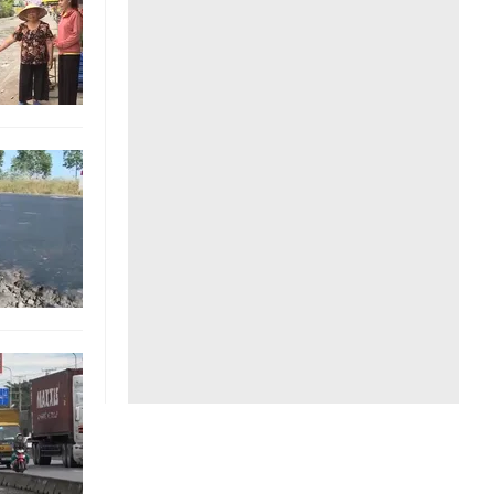
Liên hệ toà soạn
hệ tương lai