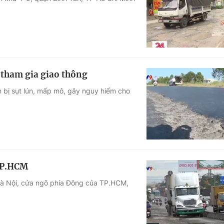
Góc ảnh
Giáo dục
Công nghệ
Tuyển sinh
Hitech Công ng
tham gia giao thông
Học trực tuyến
Sản phẩm
n bị sụt lún, mấp mô, gây nguy hiểm cho
g
Thị trường
Tư vấn
 TP.HCM
 Hà Nội, cửa ngõ phía Đông của TP.HCM,