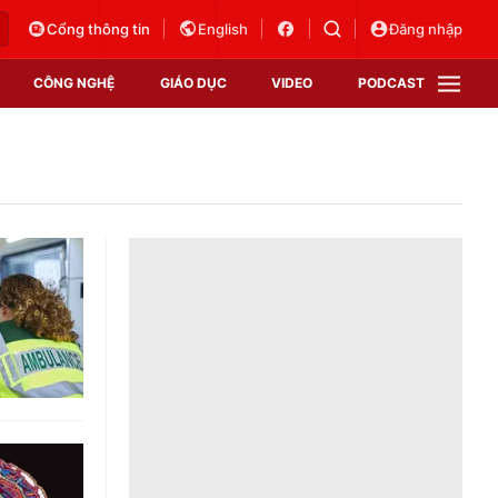
Cổng thông tin
English
Đăng nhập
CÔNG NGHỆ
GIÁO DỤC
VIDEO
PODCAST
VTV Money
VTV Thể thao
VTV Sức khoẻ
Bất động sản
Thị trường 24h
Tấm lòng Việt
Vươn mình bằng AI
VTV4
VTV8
VTV9
Lịch phát sóng
Giao lưu trực tuyến
Sự kiện