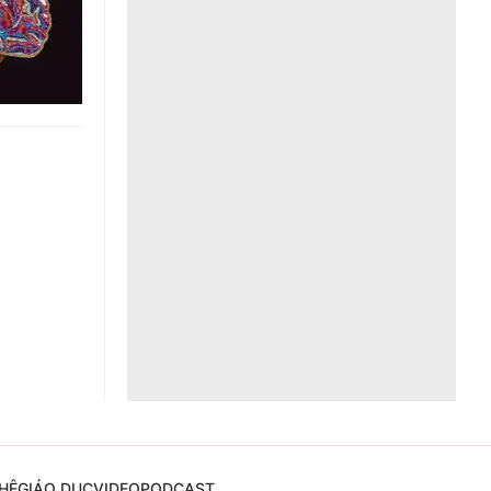
Liên hệ toà soạn
hệ tương lai
HỆ
GIÁO DỤC
VIDEO
PODCAST