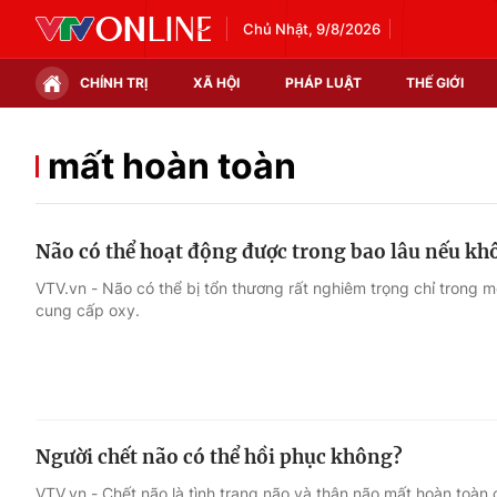
Chủ Nhật, 9/8/2026
CHÍNH TRỊ
XÃ HỘI
PHÁP LUẬT
THẾ GIỚI
Chính trị
Xã hội
mất hoàn toàn
Thế giới
Kinh tế
Não có thể hoạt động được trong bao lâu nếu kh
Tin tức
Tài chính
VTV.vn - Não có thể bị tổn thương rất nghiêm trọng chỉ trong m
cung cấp oxy.
Thế giới đó đây
Thị trường
Câu chuyện quốc tế
Góc doanh nghiệp
Dữ liệu và đời sống
Người chết não có thể hồi phục không?
VTV.vn - Chết não là tình trạng não và thân não mất hoàn toà