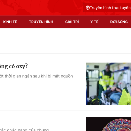
Truyền hình trực tuyến
KINH TẾ
TRUYỀN HÌNH
GIẢI TRÍ
Y TẾ
ĐỜI SỐNG
Pháp luật
Y tế
Truyền hình
Multimedia
ông có oxy?
Phim VTV
Video
ột thời gian ngắn sau khi bị mất nguồn
Hậu trường
Shorts video
Nhân vật
Podcast
Khán giả
EMagazine
Giải sao mai
Photo
Infographic
n các chức năng của chúng.