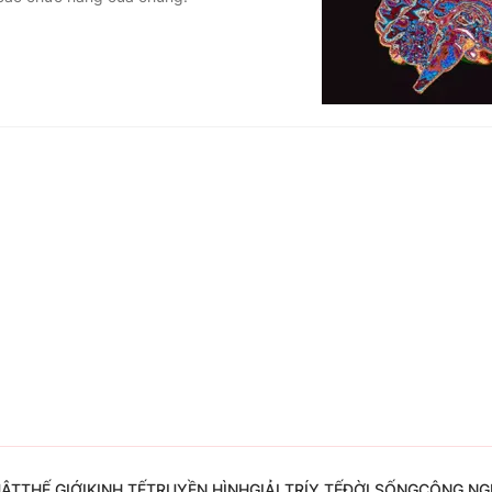
Góc ảnh
Giáo dục
Công nghệ
Tuyển sinh
Hitech Công ng
Học trực tuyến
Sản phẩm
g
Thị trường
Tư vấn
UẬT
THẾ GIỚI
KINH TẾ
TRUYỀN HÌNH
GIẢI TRÍ
Y TẾ
ĐỜI SỐNG
CÔNG NG