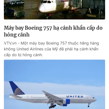
Thị trường 24h
Tấm lòng Việt
VTV4
Vươn mình bằng AI
Máy bay Boeing 757 hạ cánh khẩn cấp do
VTV9
VTV8
hỏng cánh
VTV.vn - Một máy bay Boeing 757 thuộc hãng hàng
Liên hệ tòa soạn
English
không United Airlines của Mỹ đã phải hạ cánh khẩn
cấp do bị hỏng cánh.
THỜI BÁO VTV
Theo dõi báo trên
Cơ quan chủ quản:
Đài Truyền hình Việt Nam
Cơ quan báo chí:
Thời báo VTV