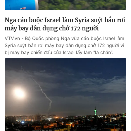
® Cấm sao chép dưới mọi hình thức nếu không có sự chấp
Nga cáo buộc Israel làm Syria suýt bắn rơi
thuận bằng văn bản. Ghi rõ nguồn VTV.vn khi phát hành lại
máy bay dân dụng chở 172 người
thông tin từ website này.
VTV.vn - Bộ Quốc phòng Nga vừa cáo buộc Israel làm
Syria suýt bắn rơi máy bay dân dụng chở 172 người vì
bị máy bay chiến đấu của Israel lấy làm "lá chắn”.