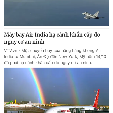
Giao lưu trực tuyến
Sản phẩm
Lịch phát sóng
Thị trường
Tư vấn
Chuyên mục khác
Máy bay Air India hạ cánh khẩn cấp do
nguy cơ an ninh
Emagazine
Podcast
VTV.vn - Một chuyến bay của hãng hàng không Air
India từ Mumbai, Ấn Độ đến New York, Mỹ hôm 14/10
Photo
Infographic
đã phải hạ cánh khẩn cấp do nguy cơ an ninh.
Video
Shorts video
VTV Money
VTV Thể thao
VTV Sức khoẻ
Bất động sản