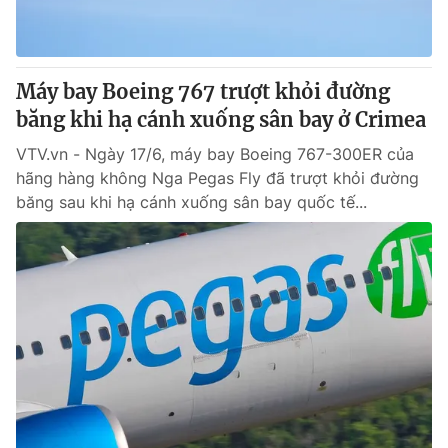
Giấy phép hoạt động báo in và báo điện tử số 483/GP-BTTTT
cấp ngày 29/12/2023
Tổng Biên tập:
Vũ Thanh Thủy
Máy bay Boeing 767 trượt khỏi đường
Phó Tổng Biên tập:
Nguyễn Thị Mỹ Hạnh, Phạm Quốc Thắng,
Nguyễn Trọng Ninh
băng khi hạ cánh xuống sân bay ở Crimea
Tổng đài VTV:
024.38 355 931 - 024.38 355 932
VTV.vn - Ngày 17/6, máy bay Boeing 767-300ER của
Ðiện thoại Thời báo VTV:
024.66 897 897
hãng hàng không Nga Pegas Fly đã trượt khỏi đường
Email:
toasoan@vtv.vn
băng sau khi hạ cánh xuống sân bay quốc tế...
Liên hệ quảng cáo:
024-7300.7108