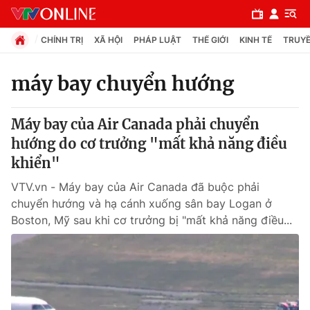
CHÍNH TRỊ
XÃ HỘI
PHÁP LUẬT
THẾ GIỚI
KINH TẾ
TRUYỀ
máy bay chuyển hướng
Chuyên mục
Máy bay của Air Canada phải chuyển
Chính trị
hướng do cơ trưởng "mất khả năng điều
khiển"
Xã hội
VTV.vn - Máy bay của Air Canada đã buộc phải
chuyển hướng và hạ cánh xuống sân bay Logan ở
Pháp luật
Boston, Mỹ sau khi cơ trưởng bị "mất khả năng điều...
Y tế
Thế giới