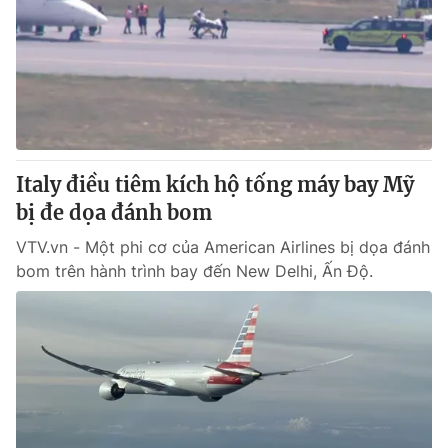
Tin tức
Kinh tế
Thế giới đó đây
Tài chính
Dữ liệu và đời sống
Câu chuyện quốc tế
Thị trường
Truyền hình
Góc doanh nghiệp
Italy điều tiêm kích hộ tống máy bay Mỹ
Phim VTV
bị đe dọa đánh bom
Giải trí
Hậu trường
VTV.vn - Một phi cơ của American Airlines bị dọa đánh
Điện ảnh
bom trên hành trình bay đến New Delhi, Ấn Độ.
Đời sống
Nhân vật
Âm nhạc
Du lịch
Khán giả
Giáo dục
Sao
Làm đẹp
Giải sao mai
Tuyển sinh
Công nghệ
Chất lượng cuộc sống
Học trực tuyến
Hitech Công nghệ tương lai