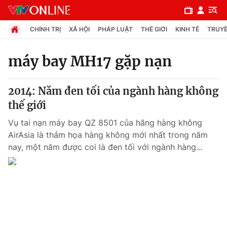
CHÍNH TRỊ
XÃ HỘI
PHÁP LUẬT
THẾ GIỚI
KINH TẾ
TRUYỀ
máy bay MH17 gặp nạn
Chuyên mục
2014: Năm đen tối của ngành hàng không
Chính trị
thế giới
Vụ tai nạn máy bay QZ 8501 của hãng hàng không
Xã hội
AirAsia là thảm họa hàng không mới nhất trong năm
nay, một năm được coi là đen tối với ngành hàng...
Pháp luật
Y tế
Thế giới