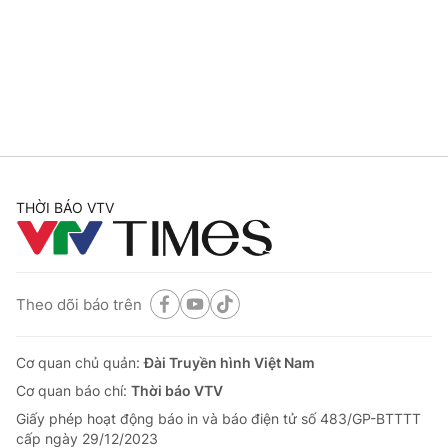
Tin tức
Kinh tế
Thế giới đó đây
Tài chính
Dữ liệu và đời sống
Câu chuyện quốc tế
Thị trường
Truyền hình
Góc doanh nghiệp
Phim VTV
THỜI BÁO VTV
Giải trí
Hậu trường
Điện ảnh
Đời sống
Nhân vật
Âm nhạc
Theo dõi báo trên
Du lịch
Khán giả
Giáo dục
Sao
Làm đẹp
Giải sao mai
Cơ quan chủ quản:
Đài Truyền hình Việt Nam
Tuyển sinh
Công nghệ
Cơ quan báo chí:
Thời báo VTV
Chất lượng cuộc sống
Học trực tuyến
Giấy phép hoạt động báo in và báo điện tử số 483/GP-BTTTT
Hitech Công nghệ tương lai
cấp ngày 29/12/2023