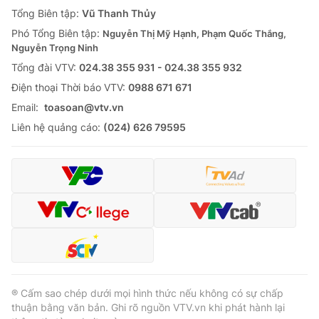
Giao lưu trực tuyến
Tổng Biên tập:
Vũ Thanh Thủy
Sản phẩm
Phó Tổng Biên tập:
Nguyễn Thị Mỹ Hạnh, Phạm Quốc Thắng,
Lịch phát sóng
Thị trường
Nguyễn Trọng Ninh
Tổng đài VTV:
024.38 355 931 - 024.38 355 932
Tư vấn
Ðiện thoại Thời báo VTV:
0988 671 671
Chuyên mục khác
Email:
toasoan@vtv.vn
Emagazine
Podcast
Liên hệ quảng cáo:
(024) 626 79595
Photo
Infographic
Video
Shorts video
VTV Money
VTV Thể thao
VTV Sức khoẻ
Bất động sản
® Cấm sao chép dưới mọi hình thức nếu không có sự chấp
thuận bằng văn bản. Ghi rõ nguồn VTV.vn khi phát hành lại