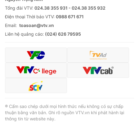
Tổng đài VTV:
024.38 355 931 - 024.38 355 932
Ðiện thoại Thời báo VTV:
0988 671 671
Email:
toasoan@vtv.vn
® Cấm sao chép dưới mọi hình thức nếu không có sự chấp
Liên hệ quảng cáo:
(024) 626 79595
thuận bằng văn bản. Ghi rõ nguồn VTV.vn khi phát hành lại
thông tin từ website này.
® Cấm sao chép dưới mọi hình thức nếu không có sự chấp
thuận bằng văn bản. Ghi rõ nguồn VTV.vn khi phát hành lại
thông tin từ website này.