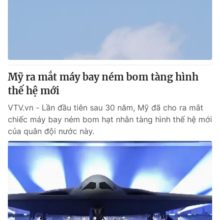
Tin tức
Kinh tế
Thế giới đó đây
Tài chính
Dữ liệu và đời sống
Câu chuyện quốc tế
Thị trường
Mỹ ra mắt máy bay ném bom tàng hình
Truyền hình
Góc doanh nghiệp
thế hệ mới
Phim VTV
Giải trí
VTV.vn - Lần đầu tiên sau 30 năm, Mỹ đã cho ra mắt
Hậu trường
chiếc máy bay ném bom hạt nhân tàng hình thế hệ mới
Điện ảnh
của quân đội nước này.
Đời sống
Nhân vật
Âm nhạc
Du lịch
Khán giả
Giáo dục
Sao
Làm đẹp
Giải sao mai
Tuyển sinh
Công nghệ
Chất lượng cuộc sống
Học trực tuyến
Hitech Công nghệ tương lai