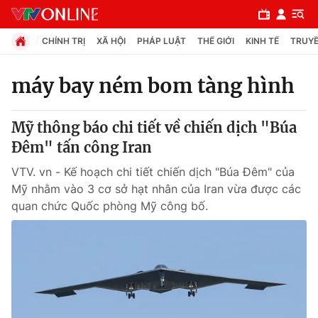
CHÍNH TRỊ
XÃ HỘI
PHÁP LUẬT
THẾ GIỚI
KINH TẾ
TRUYỀ
máy bay ném bom tàng hình
Chuyên mục
Mỹ thông báo chi tiết về chiến dịch "Búa
Chính trị
Đêm" tấn công Iran
VTV. vn - Kế hoạch chi tiết chiến dịch "Búa Đêm" của
Xã hội
Mỹ nhằm vào 3 cơ sở hạt nhân của Iran vừa được các
quan chức Quốc phòng Mỹ công bố.
Pháp luật
Y tế
Thế giới