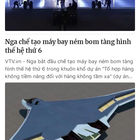
Giao lưu trực tuyến
Sản phẩm
Lịch phát sóng
Thị trường
Tư vấn
Nga chế tạo máy bay ném bom tàng hình
Chuyên mục khác
thế hệ thứ 6
Emagazine
Podcast
VTV.vn - Nga bắt đầu chế tạo máy bay ném bom tàng
hình thế hệ thứ 6 trong khuôn khổ dự án "Tổ hợp hàng
Photo
Infographic
không tiềm năng đối với hàng không tầm xa" (dự án...
Video
Shorts video
VTV Money
VTV Thể thao
VTV Sức khoẻ
Bất động sản