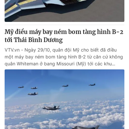
Thị trường 24h
Tấm lòng Việt
VTV4
Vươn mình bằng AI
Mỹ điều máy bay ném bom tàng hình B-2
VTV9
VTV8
tới Thái Bình Dương
VTV.vn - Ngày 29/10, quân đội Mỹ cho biết đã điều
Liên hệ tòa soạn
English
một máy bay ném bom tàng hình B-2 từ căn cứ không
quân Whiteman ở bang Missouri (Mỹ) tới các khu...
THỜI BÁO VTV
Theo dõi báo trên
Cơ quan chủ quản:
Đài Truyền hình Việt Nam