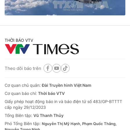
Cơ quan báo chí:
Thời báo VTV
Giấy phép hoạt động báo in và báo điện tử số 483/GP-BTTTT
cấp ngày 29/12/2023
Tổng Biên tập:
Vũ Thanh Thủy
Phó Tổng Biên tập:
Nguyễn Thị Mỹ Hạnh, Phạm Quốc Thắng,
THỜI BÁO VTV
Nguyễn Trọng Ninh
Tổng đài VTV:
024.38 355 931 - 024.38 355 932
Ðiện thoại Thời báo VTV:
024.66 897 897
Email:
toasoan@vtv.vn
Theo dõi báo trên
Liên hệ quảng cáo:
024-7300.7108
Cơ quan chủ quản:
Đài Truyền hình Việt Nam
Cơ quan báo chí:
Thời báo VTV
Giấy phép hoạt động báo in và báo điện tử số 483/GP-BTTTT
cấp ngày 29/12/2023
Tổng Biên tập:
Vũ Thanh Thủy
Phó Tổng Biên tập:
Nguyễn Thị Mỹ Hạnh, Phạm Quốc Thắng,
Nguyễn Trọng Ninh