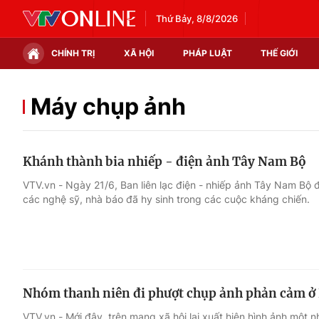
Thứ Bảy, 8/8/2026
CHÍNH TRỊ
XÃ HỘI
PHÁP LUẬT
THẾ GIỚI
Chính trị
Xã hội
Máy chụp ảnh
Thế giới
Kinh tế
Khánh thành bia nhiếp - điện ảnh Tây Nam Bộ
Tin tức
Tài chính
VTV.vn - Ngày 21/6, Ban liên lạc điện - nhiếp ảnh Tây Nam Bộ 
các nghệ sỹ, nhà báo đã hy sinh trong các cuộc kháng chiến.
Thế giới đó đây
Thị trường
Câu chuyện quốc tế
Góc doanh nghiệp
Dữ liệu và đời sống
Nhóm thanh niên đi phượt chụp ảnh phản cảm ở
VTV.vn - Mới đây, trên mạng xã hội lại xuất hiện hình ảnh một 