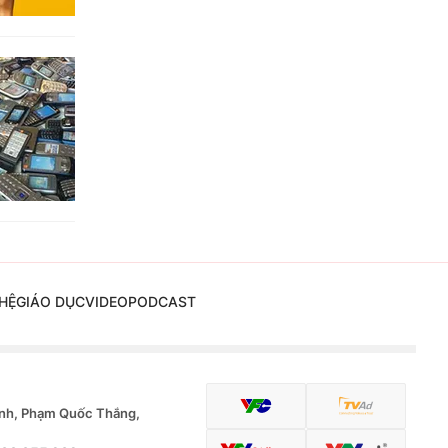
HỆ
GIÁO DỤC
VIDEO
PODCAST
nh, Phạm Quốc Thắng,