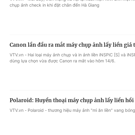
chụp ảnh check in khi đặt chân đến Hà Giang
Giải trí
Đời sống
Điện ảnh
Du lịch
Canon lần đầu ra mắt máy chụp ảnh lấy liền giá t
Âm nhạc
Làm đẹp
VTV.vn - Hai loại máy ảnh chụp và in ảnh liền iNSPiC [S] và iN
dùng lựa chọn vừa được Canon ra mắt vào hôm 14/6.
Sao
Chất lượng cuộc sốn
Polaroid: Huyền thoại máy chụp ảnh lấy liền hồi
VTV.vn - Polaroid - thương hiệu máy ảnh "mì ăn liền" vang bóng 