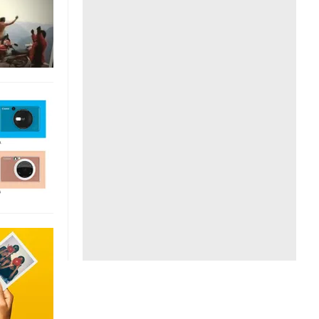
Liên hệ toà soạn
hệ tương lai