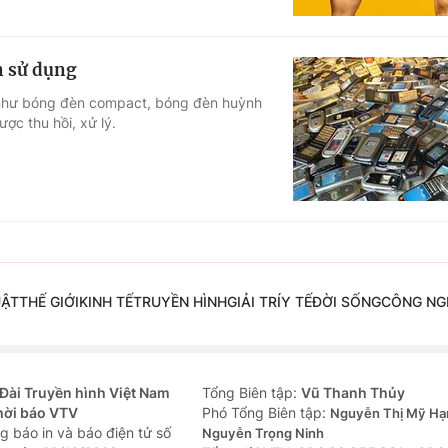
ạn sử dụng
bỏ như bóng đèn compact, bóng đèn huỳnh
ợc thu hồi, xử lý.
UẬT
THẾ GIỚI
KINH TẾ
TRUYỀN HÌNH
GIẢI TRÍ
Y TẾ
ĐỜI SỐNG
CÔNG NG
Đài Truyền hình Việt Nam
Tổng Biên tập:
Vũ Thanh Thủy
hời báo VTV
Phó Tổng Biên tập:
Nguyễn Thị Mỹ Hạ
g báo in và báo điện tử số
Nguyễn Trọng Ninh