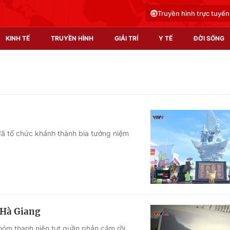
Truyền hình trực tuyến
KINH TẾ
TRUYỀN HÌNH
GIẢI TRÍ
Y TẾ
ĐỜI SỐNG
Pháp luật
Y tế
Truyền hình
Multimedia
Phim VTV
Video
đã tổ chức khánh thành bia tưởng niệm
Hậu trường
Shorts video
Nhân vật
Podcast
Khán giả
EMagazine
Giải sao mai
Photo
 Hà Giang
Infographic
nhóm thanh niên tụt quần phản cảm rồi