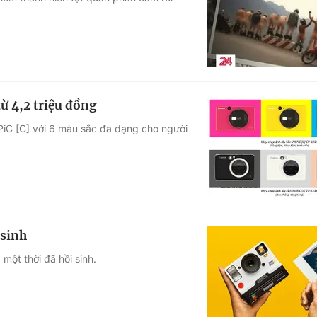
Góc ảnh
Giáo dục
Công nghệ
Tuyển sinh
Hitech Công ng
ừ 4,2 triệu đồng
Học trực tuyến
Sản phẩm
SPiC [C] với 6 màu sắc đa dạng cho người
g
Thị trường
Tư vấn
 sinh
một thời đã hồi sinh.