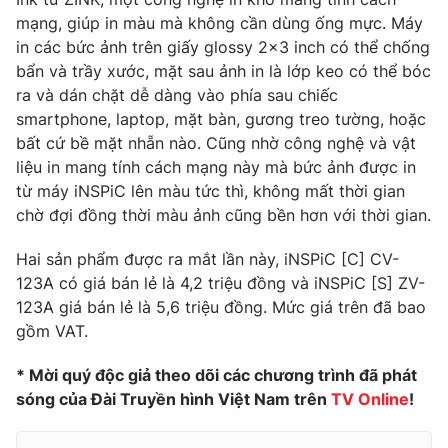
mạng, giúp in màu mà không cần dùng ống mực. Máy
in các bức ảnh trên giấy glossy 2x3 inch có thể chống
bẩn và trầy xước, mặt sau ảnh in là lớp keo có thể bóc
ra và dán chặt dễ dàng vào phía sau chiếc
smartphone, laptop, mặt bàn, gương treo tường, hoặc
bất cứ bề mặt nhẵn nào. Cũng nhờ công nghệ và vật
liệu in mang tính cách mạng này mà bức ảnh được in
từ máy iNSPiC lên màu tức thì, không mất thời gian
chờ đợi đồng thời màu ảnh cũng bền hơn với thời gian.
Hai sản phẩm được ra mắt lần này, iNSPiC [C] CV-
123A có giá bán lẻ là 4,2 triệu đồng và iNSPiC [S] ZV-
123A giá bán lẻ là 5,6 triệu đồng. Mức giá trên đã bao
gồm VAT.
* Mời quý độc giả theo dõi các chương trình đã phát
sóng của Đài Truyền hình Việt Nam trên
TV Online
!