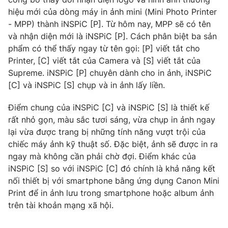
Phim VTV
Giải trí
hiệu mới của dòng máy in ảnh mini (Mini Photo Printer
Hậu trường
- MPP) thành iNSPiC [P]. Từ hôm nay, MPP sẽ có tên
Điện ảnh
và nhận diện mới là iNSPiC [P]. Cách phân biệt ba sản
Đời sống
Nhân vật
phẩm có thể thấy ngay từ tên gọi: [P] viết tắt cho
Âm nhạc
Printer, [C] viết tắt của Camera và [S] viết tắt của
Du lịch
Khán giả
Giáo dục
Supreme. iNSPiC [P] chuyên dành cho in ảnh, iNSPiC
Sao
Làm đẹp
Giải sao mai
[C] và iNSPiC [S] chụp và in ảnh lấy liền.
Tuyển sinh
Công nghệ
Chất lượng cuộc sống
Điểm chung của iNSPiC [C] và iNSPiC [S] là thiết kế
Học trực tuyến
rất nhỏ gọn, màu sắc tươi sáng, vừa chụp in ảnh ngay
Hitech Công nghệ tương lai
Giao lưu trực tuyến
lại vừa được trang bị những tính năng vượt trội của
Sản phẩm
chiếc máy ảnh kỹ thuật số. Đặc biệt, ảnh sẽ được in ra
ngay mà không cần phải chờ đợi. Điểm khác của
Lịch phát sóng
Thị trường
iNSPiC [S] so với iNSPiC [C] đó chính là khả năng kết
nối thiết bị với smartphone bằng ứng dụng Canon Mini
Tư vấn
Print để in ảnh lưu trong smartphone hoặc album ảnh
Chuyên mục khác
trên tài khoản mạng xã hội.
Emagazine
Podcast