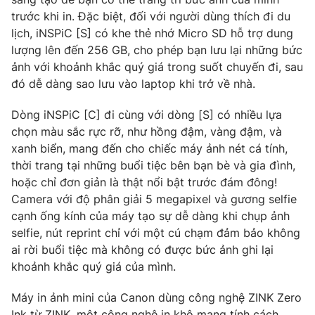
Ðiện thoại Thời báo VTV:
024.66 897 897
trước khi in. Đặc biệt, đối với người dùng thích đi du
Email:
toasoan@vtv.vn
lịch, iNSPiC [S] có khe thẻ nhớ Micro SD hỗ trợ dung
Liên hệ quảng cáo:
024-7300.7108
lượng lên đến 256 GB, cho phép bạn lưu lại những bức
ảnh với khoảnh khắc quý giá trong suốt chuyến đi, sau
đó dễ dàng sao lưu vào laptop khi trở về nhà.
Dòng iNSPiC [C] đi cùng với dòng [S] có nhiều lựa
chọn màu sắc rực rỡ, như hồng đậm, vàng đậm, và
xanh biển, mang đến cho chiếc máy ảnh nét cá tính,
thời trang tại những buổi tiệc bên bạn bè và gia đình,
hoặc chỉ đơn giản là thật nổi bật trước đám đông!
Camera với độ phân giải 5 megapixel và gương selfie
cạnh ống kính của máy tạo sự dễ dàng khi chụp ảnh
selfie, nút reprint chỉ với một cú chạm đảm bảo không
® Cấm sao chép dưới mọi hình thức nếu không có sự chấp
ai rời buổi tiệc mà không có được bức ảnh ghi lại
thuận bằng văn bản. Ghi rõ nguồn VTV.vn khi phát hành lại
khoảnh khắc quý giá của mình.
thông tin từ website này.
Máy in ảnh mini của Canon dùng công nghệ ZINK Zero
Ink từ ZINK, một công nghệ in khô mang tính cách