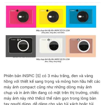
Photo
Infographic
Video
Shorts video
VTV Money
VTV Thể thao
VTV Sức khoẻ
Bất động sản
Thị trường 24h
Tấm lòng Việt
VTV4
Vươn mình bằng AI
Phiên bản iNSPiC [S] có 3 màu trắng, đen và vàng
hồng với thiết kế sang trọng và mỏng hơn hầu hết các
máy ảnh compact cũng như những dòng máy ảnh
VTV9
VTV8
chụp và in ảnh liền đang có mặt trên thị trường, chiếc
máy ảnh này nhờ thếcó thể nằm gọn trong lòng bàn
Liên hệ tòa soạn
English
tay người dùng, dễ dàng cho vào túi xách hoặc túi