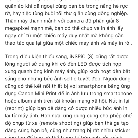
quần áo khi dã ngoại cùng bạn bè trong nắng hè rực
rỡ, hay tiệc tùng buổi tối thư giãn cùng đồng nghiệp.
Thân máy thanh mảnh với camera độ phân giải 8
megapixel mạnh mẽ, bạn có thể chụp và in ảnh lấy
THỜI BÁO VTV
ngay chỉ từ một chiếc máy duy nhất mà không cần
thao tác qua lại giữa một chiếc máy ảnh và máy in rời.
Trong điều kiện thiếu sáng, iNSPiC [S] cũng rất được
Theo dõi báo trên
lòng người sử dụng khi có đèn LED được tích hợp
xung quanh ống kính máy ảnh, giúp kích hoạt đèn bắt
Cơ quan chủ quản:
Đài Truyền hình Việt Nam
sáng cho những bức ảnh selfie tuyệt đẹp. Người dùng
cũng có thể kết nối thiết bị với smartphone bằng ứng
Cơ quan báo chí:
Thời báo VTV
dụng Canon Mini Print để in ảnh lưu trong smartphone
Giấy phép hoạt động báo in và báo điện tử số 483/GP-BTTTT
hoặc album ảnh trên tài khoản mạng xã hội. Nút in lại
cấp ngày 29/12/2023
(reprint) giúp bạn dễ dàng có được nhiều bức ảnh in
Tổng Biên tập:
Vũ Thanh Thủy
lại từ máy ảnh. Hơn nữa, ứng dụng cũng cho phép chế
Phó Tổng Biên tập:
Nguyễn Thị Mỹ Hạnh, Phạm Quốc Thắng,
độ chụp từ xa (remote shooting) giúp bạn thả ga tạo
Nguyễn Trọng Ninh
dáng cùng bạn bè, cũng như trang bị rất nhiều sticker
Tổng đài VTV:
024.38 355 931 - 024.38 355 932
sáng tạo để bạn có thể trang trí bức ảnh của mình