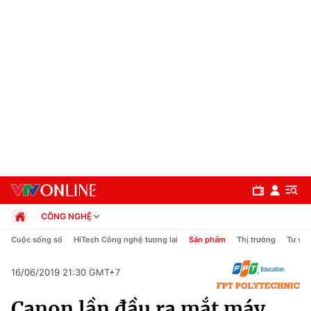
CÔNG NGHỆ
Chính trị
Cuộc sống số
HiTech Công nghệ tương lai
Sản phẩm
Thị trường
Tư vấn
Xã hội
Pháp luật
16/06/2019 21:30 GMT+7
Chuyên mục
Kinh tế
Canon lần đầu ra mắt máy
Thể thao