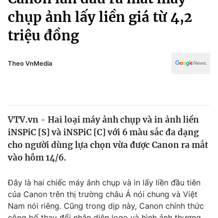
Chính trị
Truyền hình
chụp ảnh lấy liền giá từ 4,2
Văn hóa - Giải trí
Xã hội
triệu đồng
Y tế
Đời sống
Pháp luật
Công nghệ
Theo VnMedia
Giáo dục
Y tế
Thế giới
VTV.vn - Hai loại máy ảnh chụp và in ảnh liền
iNSPiC [S] và iNSPiC [C] với 6 màu sắc đa dạng
Tin tức
Kinh tế
cho người dùng lựa chọn vừa được Canon ra mắt
Thế giới đó đây
vào hôm 14/6.
Tài chính
Dữ liệu và đời sống
Câu chuyện quốc tế
Đây là hai chiếc máy ảnh chụp và in lấy liền đầu tiên
Thị trường
của Canon trên thị trường châu Á nói chung và Việt
Truyền hình
Góc doanh nghiệp
Nam nói riêng. Cũng trong dịp này, Canon chính thức
công bố thay đổi nhận diện logo và hình ảnh thương