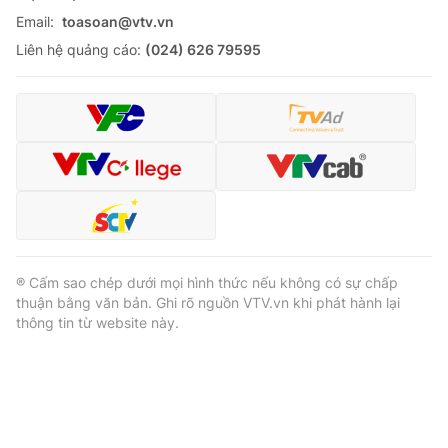
Email:
toasoan@vtv.vn
Liên hệ quảng cáo:
(024) 626 79595
® Cấm sao chép dưới mọi hình thức nếu không có sự chấp
thuận bằng văn bản. Ghi rõ nguồn VTV.vn khi phát hành lại
thông tin từ website này.