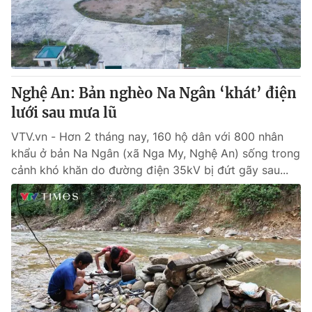
Giao lưu trực tuyến
Sản phẩm
Lịch phát sóng
Thị trường
Tư vấn
Nghệ An: Bản nghèo Na Ngân ‘khát’ điện
Chuyên mục khác
lưới sau mưa lũ
Emagazine
Podcast
VTV.vn - Hơn 2 tháng nay, 160 hộ dân với 800 nhân
khẩu ở bản Na Ngân (xã Nga My, Nghệ An) sống trong
Photo
Infographic
cảnh khó khăn do đường điện 35kV bị đứt gãy sau...
Video
Shorts video
VTV Money
VTV Thể thao
VTV Sức khoẻ
Bất động sản