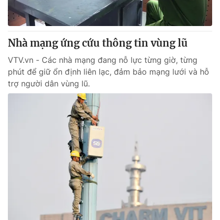
Giấy phép hoạt động báo in và báo điện tử số 483/GP-BTTTT
cấp ngày 29/12/2023
Tổng Biên tập:
Vũ Thanh Thủy
Nhà mạng ứng cứu thông tin vùng lũ
Phó Tổng Biên tập:
Nguyễn Thị Mỹ Hạnh, Phạm Quốc Thắng,
Nguyễn Trọng Ninh
VTV.vn - Các nhà mạng đang nỗ lực từng giờ, từng
Tổng đài VTV:
024.38 355 931 - 024.38 355 932
phút để giữ ổn định liên lạc, đảm bảo mạng lưới và hỗ
Ðiện thoại Thời báo VTV:
024.66 897 897
trợ người dân vùng lũ.
Email:
toasoan@vtv.vn
Liên hệ quảng cáo:
024-7300.7108