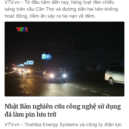
VTV.vn - Từ đầu năm đến nay, hàng loạt đèn chiếu
sáng trên cầu Cần Thơ và đường dẫn hai bên không
hoạt động, tiềm ẩn xảy ra tai nạn về đêm.
Nhật Bản nghiên cứu công nghệ sử dụng
đá làm pin lưu trữ
VTV.vn - Toshiba Energy Systems và công ty điện lực