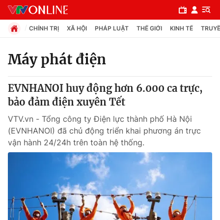
CHÍNH TRỊ
XÃ HỘI
PHÁP LUẬT
THẾ GIỚI
KINH TẾ
TRUYỀ
Máy phát điện
Chuyên mục
EVNHANOI huy động hơn 6.000 ca trực,
Chính trị
bảo đảm điện xuyên Tết
VTV.vn - Tổng công ty Điện lực thành phố Hà Nội
Xã hội
(EVNHANOI) đã chủ động triển khai phương án trực
vận hành 24/24h trên toàn hệ thống.
Pháp luật
Y tế
Thế giới