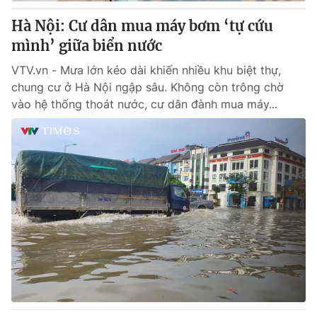
Hà Nội: Cư dân mua máy bơm ‘tự cứu
® Cấm sao chép dưới mọi hình thức nếu không có sự chấp
mình’ giữa biển nước
thuận bằng văn bản. Ghi rõ nguồn VTV.vn khi phát hành lại
thông tin từ website này.
VTV.vn - Mưa lớn kéo dài khiến nhiều khu biệt thự,
chung cư ở Hà Nội ngập sâu. Không còn trông chờ
vào hệ thống thoát nước, cư dân đành mua máy...