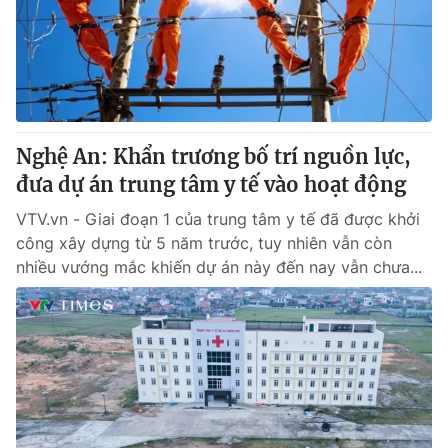
Tin tức
Kinh tế
Thế giới đó đây
Tài chính
Dữ liệu và đời sống
Câu chuyện quốc tế
Thị trường
Nghệ An: Khẩn trương bố trí nguồn lực,
Truyền hình
Góc doanh nghiệp
đưa dự án trung tâm y tế vào hoạt động
Phim VTV
Giải trí
VTV.vn - Giai đoạn 1 của trung tâm y tế đã được khởi
Hậu trường
công xây dựng từ 5 năm trước, tuy nhiên vẫn còn
Điện ảnh
nhiều vướng mắc khiến dự án này đến nay vẫn chưa...
Đời sống
Nhân vật
Âm nhạc
Du lịch
Khán giả
Giáo dục
Sao
Làm đẹp
Giải sao mai
Tuyển sinh
Công nghệ
Chất lượng cuộc sống
Học trực tuyến
Hitech Công nghệ tương lai