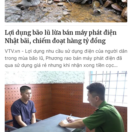
Thị trường 24h
Tấm lòng Việt
VTV4
Vươn mình bằng AI
Lợi dụng bão lũ lừa bán máy phát điện
VTV9
VTV8
Nhật bãi, chiếm đoạt hàng tỷ đồng
VTV.vn - Lợi dụng nhu cầu sử dụng điện của người dân
Liên hệ tòa soạn
English
trong mùa bão lũ, Phương rao bán máy phát điện đã
qua sử dụng giá rẻ nhưng khi nhận xong tiền cọc...
THỜI BÁO VTV
Theo dõi báo trên
Cơ quan chủ quản:
Đài Truyền hình Việt Nam
Cơ quan báo chí:
Thời báo VTV