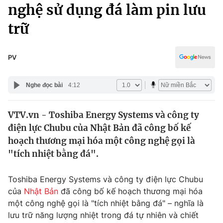
Chính trị
nghệ sử dụng đá làm pin lưu
Truyền hình
trữ
Văn hóa - Giải trí
Xã hội
Y tế
Đời sống
PV
Pháp luật
Công nghệ
Giáo dục
Nghe đọc bài
4:12
Y tế
VTV.vn - Toshiba Energy Systems và công ty
Thế giới
điện lực Chubu của Nhật Bản đã công bố kế
Tin tức
hoạch thương mại hóa một công nghệ gọi là
Kinh tế
"tích nhiệt bằng đá".
Thế giới đó đây
Tài chính
Dữ liệu và đời sống
Câu chuyện quốc tế
Toshiba Energy Systems và công ty điện lực Chubu
Thị trường
của
Nhật Bản
đã công bố kế hoạch thương mại hóa
một công nghệ gọi là "tích nhiệt bằng đá" – nghĩa là
Truyền hình
Góc doanh nghiệp
lưu trữ năng lượng nhiệt trong đá tự nhiên và chiết