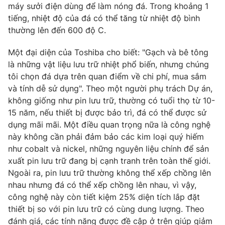
máy sưởi điện dùng để làm nóng đá. Trong khoảng 1
tiếng, nhiệt độ của đá có thể tăng từ nhiệt độ bình
thường lên đến 600 độ C.
THỜI BÁO VTV
Một đại diện của Toshiba cho biết: "Gạch và bê tông
là những vật liệu lưu trữ nhiệt phổ biến, nhưng chúng
tôi chọn đá dựa trên quan điểm về chi phí, mua sắm
Theo dõi báo trên
và tính dễ sử dụng". Theo một người phụ trách Dự án,
không giống như pin lưu trữ, thường có tuổi thọ từ 10-
Cơ quan chủ quản:
Đài Truyền hình Việt Nam
15 năm, nếu thiết bị được bảo trì, đá có thể được sử
Cơ quan báo chí:
Thời báo VTV
dụng mãi mãi. Một điều quan trọng nữa là công nghệ
Giấy phép hoạt động báo in và báo điện tử số 483/GP-BTTTT
này không cần phải đảm bảo các kim loại quý hiếm
cấp ngày 29/12/2023
như cobalt và nickel, những nguyên liệu chính để sản
Tổng Biên tập:
Vũ Thanh Thủy
xuất pin lưu trữ đang bị cạnh tranh trên toàn thế giới.
Ngoài ra, pin lưu trữ thường không thể xếp chồng lên
Phó Tổng Biên tập:
Nguyễn Thị Mỹ Hạnh, Phạm Quốc Thắng,
Nguyễn Trọng Ninh
nhau nhưng đá có thể xếp chồng lên nhau, vì vậy,
công nghệ này còn tiết kiệm 25% diện tích lắp đặt
Tổng đài VTV:
024.38 355 931 - 024.38 355 932
thiết bị so với pin lưu trữ có cùng dung lượng. Theo
Ðiện thoại Thời báo VTV:
024.66 897 897
đánh giá, các tính năng được đề cập ở trên giúp giảm