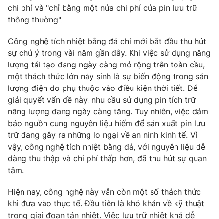
Email:
toasoan@vtv.vn
chi phí và "chỉ bằng một nửa chi phí của pin lưu trữ
Liên hệ quảng cáo:
024-7300.7108
thông thường".
Công nghệ tích nhiệt bằng đá chỉ mới bắt đầu thu hút
sự chú ý trong vài năm gần đây. Khi việc sử dụng năng
lượng tái tạo đang ngày càng mở rộng trên toàn cầu,
một thách thức lớn nảy sinh là sự biến động trong sản
lượng điện do phụ thuộc vào điều kiện thời tiết. Để
giải quyết vấn đề này, nhu cầu sử dụng pin tích trữ
năng lượng đang ngày càng tăng. Tuy nhiên, việc đảm
bảo nguồn cung nguyên liệu hiếm để sản xuất pin lưu
trữ đang gây ra những lo ngại về an ninh kinh tế. Vì
vậy, công nghệ tích nhiệt bằng đá, với nguyên liệu dễ
® Cấm sao chép dưới mọi hình thức nếu không có sự chấp
dàng thu thập và chi phí thấp hơn, đã thu hút sự quan
thuận bằng văn bản. Ghi rõ nguồn VTV.vn khi phát hành lại
tâm.
thông tin từ website này.
Hiện nay, công nghệ này vẫn còn một số thách thức
khi đưa vào thực tế. Đầu tiên là khó khăn về kỹ thuật
trong giai đoạn tản nhiệt. Việc lưu trữ nhiệt khá dễ