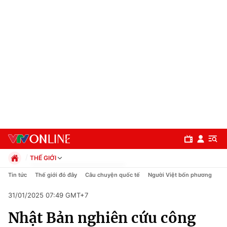
THẾ GIỚI
Chính trị
Tin tức
Thế giới đó đây
Câu chuyện quốc tế
Người Việt bốn phương
Xã hội
31/01/2025 07:49 GMT+7
Pháp luật
Chuyên mục
Kinh tế
Nhật Bản nghiên cứu công
Thể thao