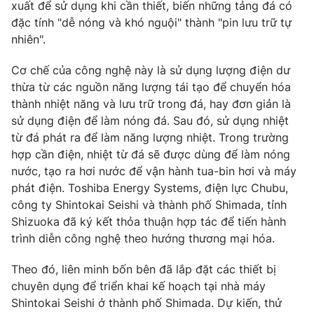
Phim VTV
xuất để sử dụng khi cần thiết, biến những tảng đá có
Giải trí
đặc tính "dễ nóng và khó nguội" thành "pin lưu trữ tự
Hậu trường
nhiên".
Điện ảnh
Đời sống
Nhân vật
Cơ chế của công nghệ này là sử dụng lượng điện dư
Âm nhạc
Du lịch
thừa từ các nguồn năng lượng tái tạo để chuyển hóa
Khán giả
Giáo dục
Sao
thành nhiệt năng và lưu trữ trong đá, hay đơn giản là
Làm đẹp
Giải sao mai
sử dụng điện để làm nóng đá. Sau đó, sử dụng nhiệt
Tuyển sinh
Công nghệ
từ đá phát ra để làm năng lượng nhiệt. Trong trường
Chất lượng cuộc sống
Học trực tuyến
hợp cần điện, nhiệt từ đá sẽ được dùng để làm nóng
Hitech Công nghệ tương lai
nước, tạo ra hơi nước để vận hành tua-bin hơi và máy
Giao lưu trực tuyến
phát điện. Toshiba Energy Systems, điện lực Chubu,
Sản phẩm
công ty Shintokai Seishi và thành phố Shimada, tỉnh
Lịch phát sóng
Shizuoka đã ký kết thỏa thuận hợp tác để tiến hành
Thị trường
trình diễn công nghệ theo hướng thương mại hóa.
Tư vấn
Theo đó, liên minh bốn bên đã lắp đặt các thiết bị
Chuyên mục khác
chuyên dụng để triển khai kế hoạch tại nhà máy
Emagazine
Podcast
Shintokai Seishi ở thành phố Shimada. Dự kiến, thử