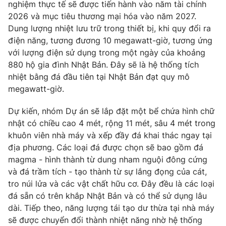
nghiệm thực tế sẽ được tiến hành vào năm tài chính
Photo
2026 và mục tiêu thương mại hóa vào năm 2027.
Infographic
Dung lượng nhiệt lưu trữ trong thiết bị, khi quy đổi ra
điện năng, tương đương 10 megawatt-giờ, tương ứng
Video
Shorts video
với lượng điện sử dụng trong một ngày của khoảng
880 hộ gia đình Nhật Bản. Đây sẽ là hệ thống tích
VTV Money
VTV Thể thao
nhiệt bằng đá đầu tiên tại Nhật Bản đạt quy mô
megawatt-giờ.
VTV Sức khoẻ
Bất động sản
Dự kiến, nhóm Dự án sẽ lắp đặt một bể chứa hình chữ
nhật có chiều cao 4 mét, rộng 11 mét, sâu 4 mét trong
Thị trường 24h
Tấm lòng Việt
khuôn viên nhà máy và xếp đầy đá khai thác ngay tại
địa phương. Các loại đá được chọn sẽ bao gồm đá
magma - hình thành từ dung nham nguội đông cứng
VTV4
Vươn mình bằng AI
và đá trầm tích - tạo thành từ sự lắng đọng của cát,
tro núi lửa và các vật chất hữu cơ. Đây đều là các loại
VTV9
VTV8
đá sẵn có trên khắp Nhật Bản và có thể sử dụng lâu
dài. Tiếp theo, năng lượng tái tạo dư thừa tại nhà máy
sẽ được chuyển đổi thành nhiệt năng nhờ hệ thống
Liên hệ tòa soạn
English